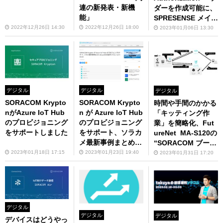
連の新発表・新機
ダーを作成可能に、
能」
SPRESENSE メイン
ボード + LTE 拡張
2022年12月26日 14:30
2022年12月26日 18:00
2023年01月06日 13:30
ボードスターターキ
ットを販売開始 tak
uyaのほぼ週刊ソラ
コム 12/17-12/30
デジタル
デジタル
デジタル
SORACOM Krypto
SORACOM Krypto
時間や手間のかかる
nがAzure IoT Hub
n が Azure IoT Hub
「キッティング作
のプロビジョニング
のプロビジョニング
業」を簡略化、Fut
をサポートしました
をサポート、ソラカ
ureNet MA-S120の
メ最新事例まとめ t
“SORACOM ブート
akuyaのほぼ週刊ソ
機能” 紹介
2023年01月18日 17:15
2023年01月23日 19:40
2023年01月31日 17:20
ラコム 12/31-01/20
デジタル
デジタル
デジタル
デバイスはどうやっ