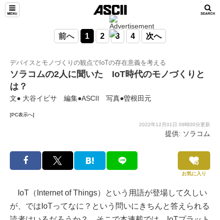
前へ
1
2
3
4
次へ
デバイスとモノづくりの観点でIoTの存在意義を考える
ソラコムの2人に聞いた IoT時代のモノづくりと
は？
文● 大谷イビサ 編集●ASCII 写真●曽根田元
[PC表示へ]
2022年12月01日 09時00分更新
提供: ソラコム
お気に入り
IoT（Internet of Things）という用語が登場して久しい
が、ではIoTってなに？という問いにきちんと答えられる
読者はいるだろうか？ そこで本連載では、IoTプラット