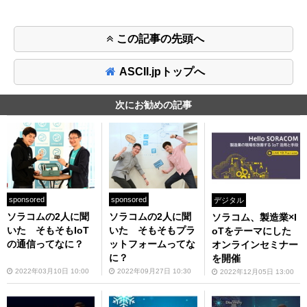
この記事の先頭へ
ASCII.jpトップへ
次にお勧めの記事
sponsored
sponsored
デジタル
ソラコムの2人に聞
ソラコムの2人に聞
ソラコム、製造業×I
いた そもそもIoT
いた そもそもプラ
oTをテーマにした
の通信ってなに？
ットフォームってな
オンラインセミナー
に？
を開催
2022年03月10日 10:00
2022年09月27日 10:30
2022年12月05日 13:00