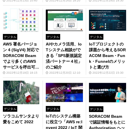
プデート takuyaの
2022年12月13日 10:40
2022年12月14日 18:20
2022年12月19日 14:30
ほぼ週刊ソラコム 1
2/03-12/16
デジタル
デジタル
デジタル
AWS 署名バージョ
AIやカメラ活用、Io
IoTプロジェクトの
ン 4 (SigV4) 対応で
Tシステム相談がで
課題から考えるSOR
SORACOM Beam
きる「SPS新規認定
ACOM Beam・Fun
でより多くのAWS
済パートナー４社」
k・Funnelのメリッ
サービスを呼出可能
のご紹介
トと選び方
に！
2022年12月19日 18:15
2022年12月20日 12:10
2022年12月22日 15:30
デジタル
デジタル
デジタル
ソラコムサンタより
IoTのシステム構築
SORACOM Beam
愛をこめて 2022
に役立つ「AWS re:I
で認証情報をもとに
nvent 2022 / IoT 関
Authorization ヘッ