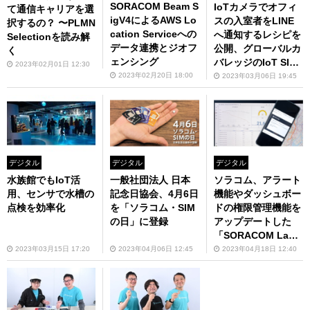
SORACOM Beam S
IoTカメラでオフィ
て通信キャリアを選
igV4によるAWS Lo
スの入室者をLINE
択するの？ 〜PLMN
cation Serviceへの
へ通知するレシピを
Selectionを読み解
データ連携とジオフ
公開、グローバルカ
く
ェンシング
バレッジのIoT SIM
2023年02月01日 12:30
を搭載するSoraco
2023年02月20日 18:00
2023年03月06日 19:45
m LTE-M Buttonの
販売を開始 takuya
のほぼ週刊ソラコム
02/18-03/03
デジタル
デジタル
デジタル
水族館でもIoT活
一般社団法人 日本
ソラコム、アラート
用、センサで水槽の
記念日協会、4月6日
機能やダッシュボー
点検を効率化
を「ソラコム・SIM
ドの権限管理機能を
の日」に登録
アップデートした
「SORACOM Lago
on 3」を提供
2023年03月15日 17:20
2023年04月06日 12:45
2023年04月18日 12:40