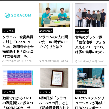
デジタル
sponsored
sponsored
ソラコム、全従業員
ソラコムの2人に聞
宮崎のブランド豚
に対し「ChatGPT
いた IoT時代のモ
「観音池ポーク」を
Plus」利用料金を全
ノづくりとは？
支えるIoT すべて
額補助する「ChatG
は豚の健康のために
PT支援制度」を試
験的に開始
2023年03月31日 12:30
2022年12月01日 09:00
2023年01月19日 09:00
デジタル
デジタル
デジタル
動画でわかる！IoT
4月6日が「ソラコ
IoTのシステムソリ
の課題解決に役立つ
ム・SIMの日」とし
ューションが集結！
「SORACOM」サ
て記念日登録されま
IT Weekレポート