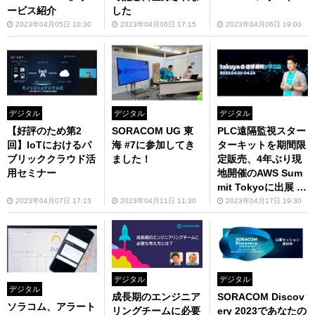
ービス紹介
した
2023年04月05日 10:30
2023年04月06日 17:15
2023年04月06日 19:00
デジタル
デジタル
デジタル
【好評のため第2
SORACOM UG 東
PLC遠隔監視スター
回】IoTにおけるパ
海 #7に参加してき
ターキットを期間限
ブリッククラウド活
ました！
定販売、4年ぶり現
用セミナー
地開催のAWS Sum
mit Tokyoに出展 ta
kuyaのほぼ週刊ソ
2023年04月07日 17:15
2023年04月11日 11:30
2023年04月17日 19:30
ラコム 04/01-04/14
デジタル
デジタル
デジタル
成長期のエンジニア
SORACOM Discov
ソラコム、アラート
リングチームに必要
ery 2023であなたの