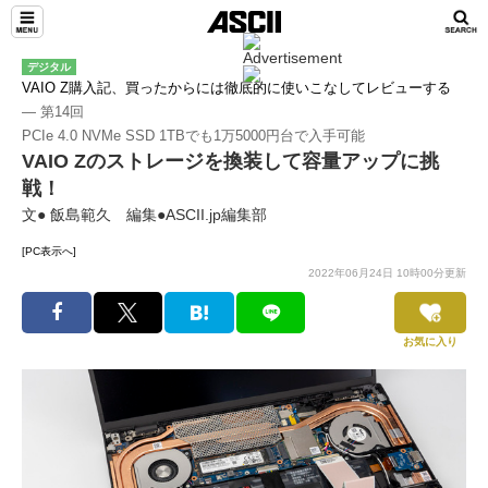
デジタル
VAIO Z購入記、買ったからには徹底的に使いこなしてレビューする
― 第14回
PCIe 4.0 NVMe SSD 1TBでも1万5000円台で入手可能
VAIO Zのストレージを換装して容量アップに挑
戦！
文● 飯島範久 編集●ASCII.jp編集部
[PC表示へ]
2022年06月24日 10時00分更新
お気に入り