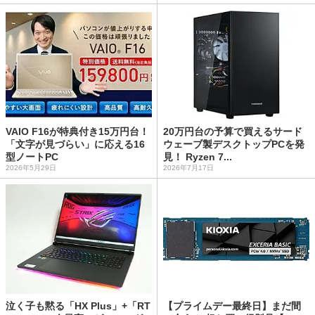
VAIO F16が特典付き15万円台！
20万円台の予算で買えるサード
「文字が見づらい」に応える16
ウェーブ製デスクトップPCを発
型ノートPC
見！ Ryzen 7...
2026年5月29日
2026年7月17日
泣く子も黙る「HX Plus」+「RT
【プライムデー最終日】まだ間