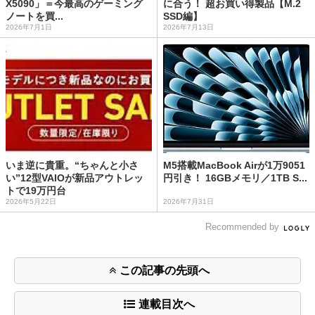
X5090」＝今最高のゲーミング
に合う！ 超お買い得製品【M.2
ノートを買...
SSD編】
2026年7月1日
2026年7月13日
いま逆に貴重。“ちゃんと小さ
M5搭載MacBook Airが1万9051
い”12型VAIOが新品アウトレッ
円引き！ 16GBメモリ／1TB S...
トで19万円台
2026年5月22日
2026年7月31日
Recommended by
この記事の先頭へ
連載目次へ