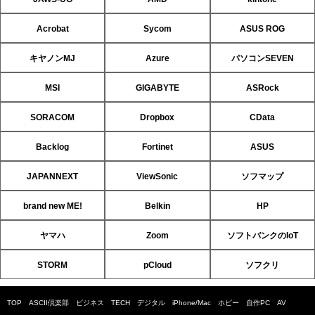
Acrobat
Sycom
ASUS ROG
キヤノンMJ
Azure
パソコンSEVEN
MSI
GIGABYTE
ASRock
SORACOM
Dropbox
CData
Backlog
Fortinet
ASUS
JAPANNEXT
ViewSonic
ソフマップ
brand new ME!
Belkin
HP
ヤマハ
Zoom
ソフトバンクのIoT
STORM
pCloud
ソフクリ
TOP
ASCII倶楽部
ビジネス
TECH
デジタル
iPhone/Mac
ホビー
自作PC
AV