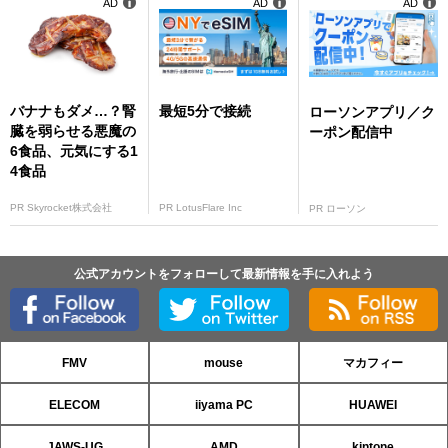
AD
AD
AD
バナナもダメ…？腎
最短5分で接続
ローソンアプリ／ク
臓を弱らせる悪魔の
ーポン配信中
6食品、元気にする1
4食品
PR Skyrocket株式会社
PR LotusFlare Inc
PR ローソン
公式アカウントをフォローして最新情報を手に入れよう
FMV
mouse
マカフィー
ELECOM
iiyama PC
HUAWEI
JAWS-UG
AMD
kintone