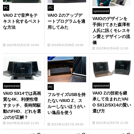
PC
PC
sponsored
VAIO Zで音声をテ
VAIO Zのアップデ
VAIOのデザインを
キスト化するベスト
ートプログラムを適
手掛けてきた森澤有
な方法
用してみた
人氏に訊くモレスキ
ン愛とデザインの流
儀
2022年03月22日 10:00
2022年02月08日 10:00
2022年02月04日 11:00
sponsored
sponsored
PC
VAIO Zの技術を継
VAIO SX14では高画
フルサイズUSBを持
承して生まれたVAI
質な4K、利便性増
たないVAIO Z、ス
O SX12/SX14の賢い
すタッチ、長時間駆
ルーしないほうがい
選び方
動のFHD、どれを選
い逸品を使う
ぶのが正解？
2021年12月07日 11:00
2022年02月10日 11:00
2021年12月17日 09:00