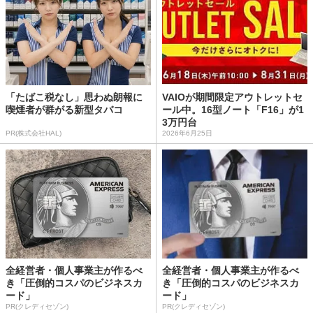
「たばこ税なし」思わぬ朗報に
VAIOが期間限定アウトレットセ
喫煙者が群がる新型タバコ
ール中。16型ノート「F16」が1
3万円台
PR(株式会社HAL)
2026年6月25日
全経営者・個人事業主が作るべ
全経営者・個人事業主が作るべ
き「圧倒的コスパのビジネスカ
き「圧倒的コスパのビジネスカ
ード」
ード」
PR(クレディセゾン)
PR(クレディセゾン)