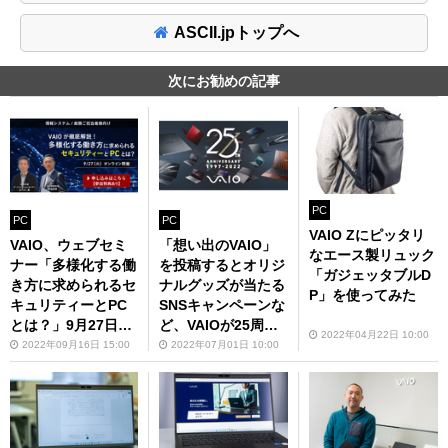
ASCII.jpトップへ
次にお勧めの記事
PC
PC
PC
VAIO Zにピッタリ
VAIO、ウェブセミ
「想い出のVAIO」
なエース製リュック
ナー「多様化する働
を投稿するとオリジ
「ガジェッタブルD
き方に求められるセ
ナルグッズが当たる
P」を使ってみた
キュリティーとPC
SNSキャンペーンな
とは？」9月27日開
ど、VAIOが25周年
2022年04月22日 10:00
催
記念キャンペーンを
2022年09月16日 15:00
2022年07月01日 10:00
展開