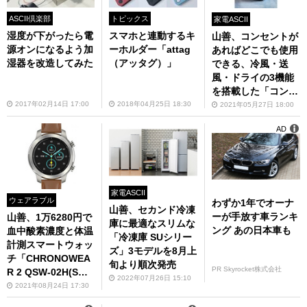
ASCII倶楽部
トピックス
家電ASCII
湿度が下がったら電
スマホと連動するキ
山善、コンセントが
源オンになるよう加
ーホルダー「attag
あればどこでも使用
湿器を改造してみた
（アッタグ）」
できる、冷風・送
風・ドライの3機能
を搭載した「コンパ
クト クーラー YEC-
2017年02月14日 17:00
2018年04月25日 18:30
2021年05月27日 18:00
L03」を発売
AD
家電ASCII
ウェアラブル
わずか1年でオーナ
山善、セカンド冷凍
ーが手放す車ランキ
山善、1万6280円で
庫に最適なスリムな
ング あの日本車も
血中酸素濃度と体温
「冷凍庫 SUシリー
計測スマートウォッ
ズ」3モデルを8月上
チ「CHRONOWEA
旬より順次発売
PR Skyrocket株式会社
R 2 QSW-02H(S
2022年07月26日 15:10
G)」
2021年08月24日 17:30