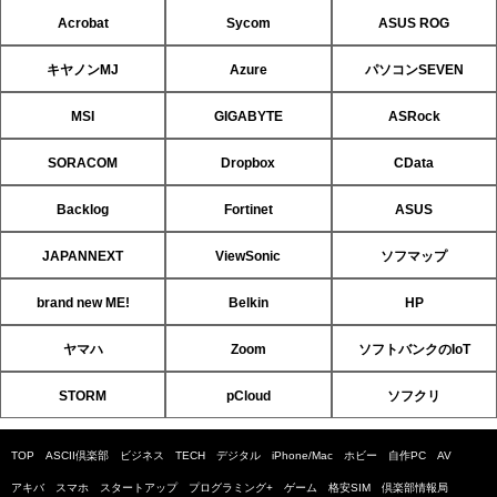
Acrobat
Sycom
ASUS ROG
キヤノンMJ
Azure
パソコンSEVEN
MSI
GIGABYTE
ASRock
SORACOM
Dropbox
CData
Backlog
Fortinet
ASUS
JAPANNEXT
ViewSonic
ソフマップ
brand new ME!
Belkin
HP
ヤマハ
Zoom
ソフトバンクのIoT
STORM
pCloud
ソフクリ
TOP
ASCII倶楽部
ビジネス
TECH
デジタル
iPhone/Mac
ホビー
自作PC
AV
アキバ
スマホ
スタートアップ
プログラミング+
ゲーム
格安SIM
倶楽部情報局