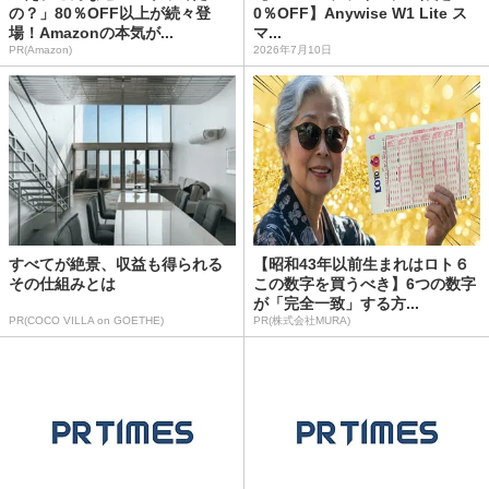
の？」80％OFF以上が続々登
0％OFF】Anywise W1 Lite ス
場！Amazonの本気が...
マ...
PR(Amazon)
2026年7月10日
すべてが絶景、収益も得られる
【昭和43年以前生まれはロト６
その仕組みとは
この数字を買うべき】6つの数字
が「完全一致」する方...
PR(COCO VILLA on GOETHE)
PR(株式会社MURA)