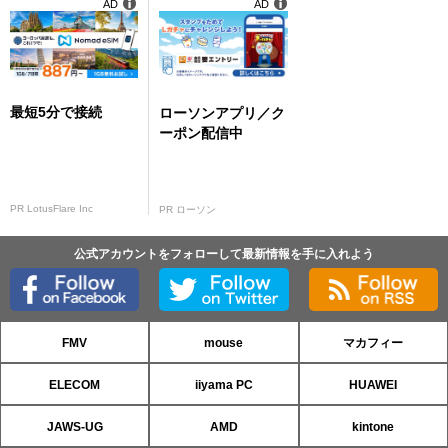
AD
AD
最短5分で接続
ローソンアプリ／ク
ーポン配信中
PR LotusFlare Inc
PR ローソン
公式アカウントをフォローして最新情報を手に入れよう
FMV
mouse
マカフィー
ELECOM
iiyama PC
HUAWEI
JAWS-UG
AMD
kintone