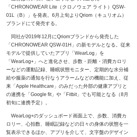
「CHRONOWEAR Lite（クロノウェア ライト）QSW-
01L（B）」を発表。6月上旬よりQriom（キュリオム）
ブランドにて発売する。
同社が2019年12月にQriomブランドから発売した
「CHRONOWEAR QSW-01H」の新モデルとなる。従来
モデルで提供していたアプリ「WearLog」を
「WearLog+」へと進化させ、歩数・距離・消費カロリ
ーなどの運動記録、睡眠状態モニター、定期的な水分補
給や服薬の通知を行なうアラームなどの機能に加え、従
来「Apple Healthcare」のみだった外部の健康アプリと
の連携を「Google fit」や「Fitbit」でも可能となる（8月
初旬に連携予定）。
WearLog+のダッシュボード画面上で、歩数、消費カ
ロリー、心拍数、睡眠記録などの日々の身体の状態を一
覧表示できるほか、アプリを介して、文字盤のデザイン