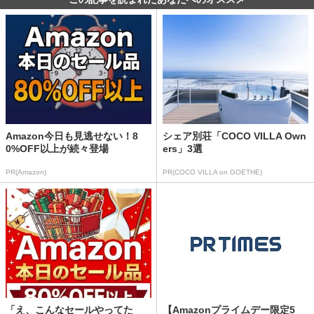
Amazon今日も見逃せない！8
シェア別荘「COCO VILLA Own
0%OFF以上が続々登場
ers」3選
PR(Amazon)
PR(COCO VILLA on GOETHE)
「え、こんなセールやってた
【Amazonプライムデー限定5