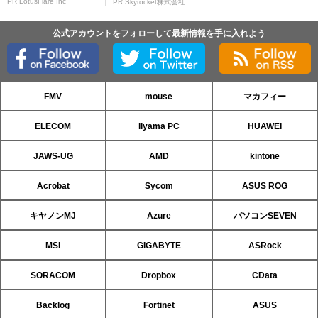
PR LotusFlare Inc
PR Skyrocket株式会社
公式アカウントをフォローして最新情報を手に入れよう
FMV
mouse
マカフィー
ELECOM
iiyama PC
HUAWEI
JAWS-UG
AMD
kintone
Acrobat
Sycom
ASUS ROG
キヤノンMJ
Azure
パソコンSEVEN
MSI
GIGABYTE
ASRock
SORACOM
Dropbox
CData
Backlog
Fortinet
ASUS