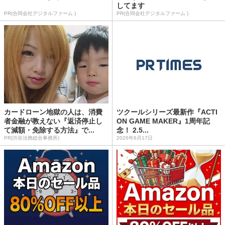
してます
PR(合同会社デジタルファーム )
PR(合同会社デジタルファーム )
カードローン地獄の人は、消費
ツクールシリーズ最新作『ACTI
者金融が教えない『返済停止し
ON GAME MAKER』1周年記
て減額・免除する方法』で...
念！ 2.5...
PR(渋谷法務総合事務所)
2026年6月17日