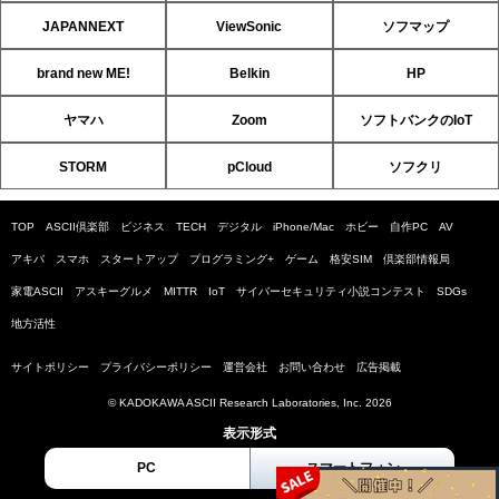
JAPANNEXT
ViewSonic
ソフマップ
brand new ME!
Belkin
HP
ヤマハ
Zoom
ソフトバンクのIoT
STORM
pCloud
ソフクリ
TOP
ASCII倶楽部
ビジネス
TECH
デジタル
iPhone/Mac
ホビー
自作PC
AV
アキバ
スマホ
スタートアップ
プログラミング+
ゲーム
格安SIM
倶楽部情報局
家電ASCII
アスキーグルメ
MITTR
IoT
サイバーセキュリティ小説コンテスト
SDGs
地方活性
サイトポリシー
プライバシーポリシー
運営会社
お問い合わせ
広告掲載
© KADOKAWA ASCII Research Laboratories, Inc. 2026
表示形式
PC
スマートフォン