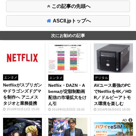
この記事の先頭へ
ASCII.jpトップへ
次にお勧めの記事
エンタメ
エンタメ
デジタル
Netflixがスプリガン
Netflix・DAZN・A
AVユース最強のPC
やドラゴンズドグマ
bemaが定額制動画
でNetflixを4K／HD
を制作へ アニメス
配信の市場拡大をけ
R／ドルビーアトモ
タジオと業務提携
ん引
ス環境を楽しむ
2019年03月12日 15:00
2019年02月20日 19:45
2018年08月04日 10:00
AD