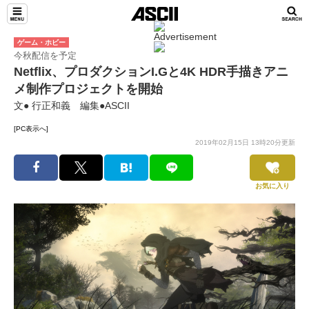
ゲーム・ホビー
今秋配信を予定
Netflix、プロダクションI.Gと4K HDR手描きアニ
メ制作プロジェクトを開始
文● 行正和義 編集●ASCII
[PC表示へ]
2019年02月15日 13時20分更新
お気に入り