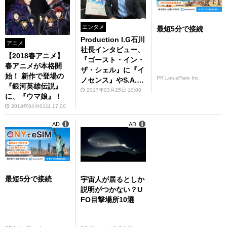
エンタメ
最短5分で接続
Production I.G石川
アニメ
社長インタビュー、
【2018春アニメ】
『ゴースト・イン・
春アニメが本格開
ザ・シェル』に『イ
始！ 新作で登場の
PR LotusFlare Inc
ノセンス』やS.A.C
『銀河英雄伝説』
のニオイを感じた
2017年03月25日 10:00
に、『ウマ娘』！
2018年04月01日 17:00
AD
AD
最短5分で接続
宇宙人が居るとしか
説明がつかない？U
FO目撃場所10選