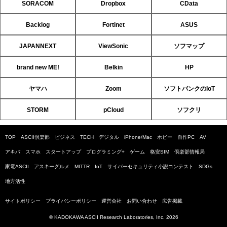
SORACOM
Dropbox
CData
Backlog
Fortinet
ASUS
JAPANNEXT
ViewSonic
ソフマップ
brand new ME!
Belkin
HP
ヤマハ
Zoom
ソフトバンクのIoT
STORM
pCloud
ソフクリ
TOP
ASCII倶楽部
ビジネス
TECH
デジタル
iPhone/Mac
ホビー
自作PC
AV
アキバ
スマホ
スタートアップ
プログラミング+
ゲーム
格安SIM
倶楽部情報局
家電ASCII
アスキーグルメ
MITTR
IoT
サイバーセキュリティ小説コンテスト
SDGs
地方活性
サイトポリシー
プライバシーポリシー
運営会社
お問い合わせ
広告掲載
© KADOKAWA ASCII Research Laboratories, Inc. 2026