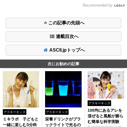
Recommended by
この記事の先頭へ
連載目次へ
ASCII.jpトップへ
次にお勧めの記事
アスキーキッズ
100均にあるアレを
アスキーキッズ
アスキーキッズ
混ぜると風船が膨ら
ミキラボ 子どもと
栄養ドリンクがブラ
む簡単な科学実験
一緒に楽しむ3分科
ックライトで光るの