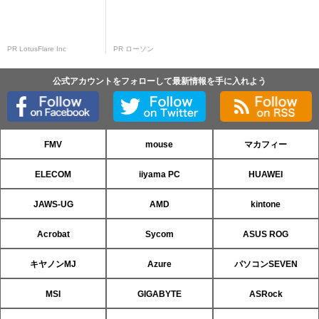
PR LotusFlare Inc
PR ローソン
公式アカウントをフォローして最新情報を手に入れよう
FMV
mouse
マカフィー
ELECOM
iiyama PC
HUAWEI
JAWS-UG
AMD
kintone
Acrobat
Sycom
ASUS ROG
キヤノンMJ
Azure
パソコンSEVEN
MSI
GIGABYTE
ASRock