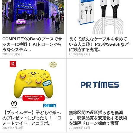
COMPUTEXのBenQブースでサ
長くて頑丈なケーブルを求めて
ッカーに挑戦！ AIドローンから
いる人に◎！ PS5やSwitchなど
液冷システム...
に対応する充電...
2026年6月5日
2026年6月29日
【プライムデー】子どもや孫へ
無線区間の遅延揺らぎを低減
のプレゼントにぴったり！ 「フ
し、映像品質を安定化する技術
ォートナイト」とコラボ...
を遠隔ドローン操縦で実証
2026年7月10日
2026年5月14日