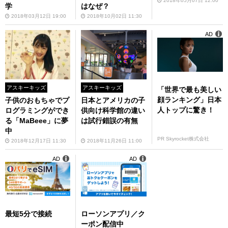
2018年05月07日 12:00
学
はなぜ？
2018年03月12日 19:00
2018年10月02日 11:30
AD
アスキーキッズ
アスキーキッズ
「世界で最も美しい
顔ランキング」日本
子供のおもちゃでプ
日本とアメリカの子
人トップに驚き！
ログラミングができ
供向け科学館の違い
る「MaBeee」に夢
は試行錯誤の有無
中
PR Skyrocket株式会社
2018年12月17日 11:30
2018年11月26日 11:00
AD
AD
最短5分で接続
ローソンアプリ／ク
ーポン配信中