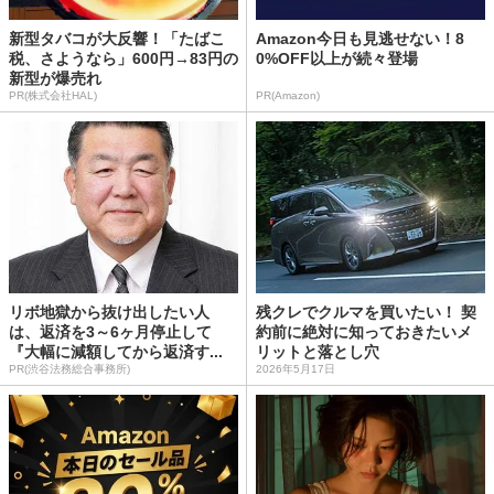
新型タバコが大反響！「たばこ
Amazon今日も見逃せない！8
税、さようなら」600円→83円の
0%OFF以上が続々登場
新型が爆売れ
PR(株式会社HAL)
PR(Amazon)
リボ地獄から抜け出したい人
残クレでクルマを買いたい！ 契
は、返済を3～6ヶ月停止して
約前に絶対に知っておきたいメ
『大幅に減額してから返済す...
リットと落とし穴
PR(渋谷法務総合事務所)
2026年5月17日