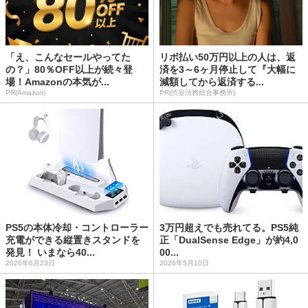
「え、こんなセールやってた
リボ払い50万円以上の人は、返
の？」80％OFF以上が続々登
済を3～6ヶ月停止して『大幅に
場！Amazonの本気が...
減額してから返済する...
PR(Amazon)
PR(渋谷法務総合事務所)
PS5の本体冷却・コントローラー
3万円超えでも売れてる。PS5純
充電ができる縦置きスタンドを
正「DualSense Edge」が約4,0
発見！ いまなら40...
00...
2026年6月23日
2026年5月10日