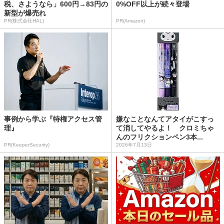
税、さようなら」600円→83円の
0%OFF以上が続々登場
新型が爆売れ
PR(株式会社HAL)
PR(Amazon)
事例から学ぶ『特権アクセス管
嫌なことなんてアタイがこすっ
理』
て消してやるよ！ クロミちゃ
んのフリクションペン3本...
PR(KeeperSecurity)
2026年7月13日