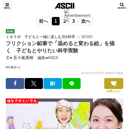
前へ
1
2
3
次へ
kids
ミキラボ 子どもと一緒に楽しむ3分科学
― 第58回
フリクション鉛筆で「温めると変わる絵」を描
く 子どもとやりたい科学実験
文●
五十嵐美樹
編集●ASCII
[PC表示へ]
2021年12月10日 09時00分更新
お気に入り