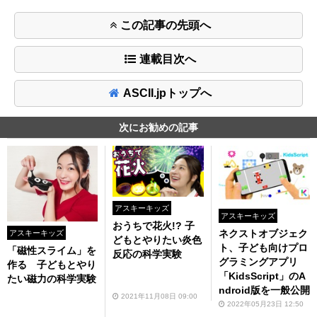
この記事の先頭へ
連載目次へ
ASCII.jpトップへ
次にお勧めの記事
アスキーキッズ
アスキーキッズ
おうちで花火!? 子
ネクストオブジェク
アスキーキッズ
どもとやりたい炎色
ト、子ども向けプロ
「磁性スライム」を
反応の科学実験
グラミングアプリ
作る 子どもとやり
「KidsScript」のA
たい磁力の科学実験
ndroid版を一般公開
2021年11月08日 09:00
2022年05月23日 12:50