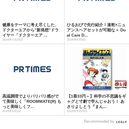
健康をテーマに考え尽くした、
ひるおびで先行紹介！速乾×ニュ
ドクターエアから”新発想”ドラ
アンスヘアセットが可能な＜ Du
イヤー「ドクターエア ...
al Care D...
2026年7月29日
2026年6月9日
高温調理でよりパリパリ感がで
【1冊33円～】科学の不思議をギ
て美味しく「ROOMMATE(R) も
ャグと寸劇で学んじゃおう！ あ
っと美味しくフ...
さりよしとう『まん...
2026年6月2日
2026年5月25日
Recommended by