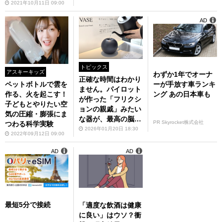
2021年10月11日 09:00
AD
トピックス
アスキーキッズ
わずか1年でオーナ
正確な時間はわかり
ーが手放す車ランキ
ペットボトルで雲を
ません。パイロット
ング あの日本車も
作る、火を起こす！
が作った「フリクシ
子どもとやりたい空
ョンの親戚」みたい
気の圧縮・膨張にま
な器が、最高の脳休
PR Skyrocket株式会社
つわる科学実験
め枠だった
2026年01月20日 18:30
2022年09月12日 09:00
AD
AD
最短5分で接続
「適度な飲酒は健康
に良い」はウソ？衝