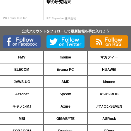
撃の研究結果
PR LotusFlare Inc
PR Skyrocket株式会社
公式アカウントをフォローして最新情報を手に入れよう
FMV
mouse
マカフィー
ELECOM
iiyama PC
HUAWEI
JAWS-UG
AMD
kintone
Acrobat
Sycom
ASUS ROG
キヤノンMJ
Azure
パソコンSEVEN
MSI
GIGABYTE
ASRock
SORACOM
Dropbox
CData