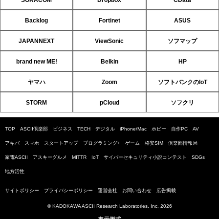
Backlog
Fortinet
ASUS
JAPANNEXT
ViewSonic
ソフマップ
brand new ME!
Belkin
HP
ヤマハ
Zoom
ソフトバンクのIoT
STORM
pCloud
ソフクリ
TOP
ASCII倶楽部
ビジネス
TECH
デジタル
iPhone/Mac
ホビー
自作PC
AV
アキバ
スマホ
スタートアップ
プログラミング+
ゲーム
格安SIM
倶楽部情報局
家電ASCII
アスキーグルメ
MITTR
IoT
サイバーセキュリティ小説コンテスト
SDGs
地方活性
サイトポリシー
プライバシーポリシー
運営会社
お問い合わせ
広告掲載
© KADOKAWA ASCII Research Laboratories, Inc. 2026