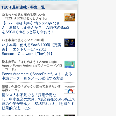
TECH 最新連載・特集一覧
ゆるっと知見を深める楽しい会
「TECH.ASCII ゆるっとナイト」
【8/27・参加無料】情シスのみなさ
ん、夏祭りしませんか？ 「AI時代のSaaS」
をASCIIでゆるっと語り合おう！
いま本当に使えるSaaS 100選
いま本当に使えるSaaS 100選【定番
編】 エントリー17～20は
Sansan、Chatwork【Tier付け】
松本典子の「はじめよう！Azure Logic
Apps／Power Automateでノーコード／ロ
ーコード」
Power AutomateでSharePointリストにある
申請データ一覧をメール送信する方法
連載：今週の「ざっくり知っておきたいIT
業界データ」
情シス人材不足でも「採用予定な
し」中小企業の意見／“従業員発のSNS炎上”6
割の企業が懸念／「SNS疲れ」利用を減らす
効果的方法、ほか