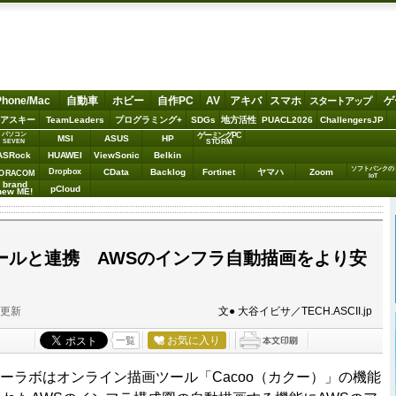
Phone/Mac
自動車
ホビー
自作PC
AV
アキバ
スマホ
ゲ
スタートアップ
アスキー
TeamLeaders
プログラミング+
SDGs
地方活性
PUACL2026
ChallengersJP
パソコン
ゲーミングPC
MSI
ASUS
HP
STORM
SEVEN
ASRock
HUAWEI
ViewSonic
Belkin
ソフトバンクの
Dropbox
CData
Backlog
Fortinet
ヤマハ
Zoom
ORACOM
IoT
brand
pCloud
new ME!
Mロールと連携 AWSのインフラ自動描画をより安
分更新
文● 大谷イビサ／TECH.ASCII.jp
お気に入り
一覧
ヌーラボはオンライン描画ツール「Cacoo（カクー）」の機能