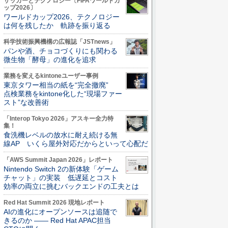
サッカーとテクノロジー〔FIFAワールドカ
ップ2026〕
ワールドカップ2026、テクノロジー
は何を残したか 軌跡を振り返る
科学技術振興機構の広報誌「JSTnews」
パンや酒、チョコづくりにも関わる
微生物「酵母」の進化を追求
業務を変えるkintoneユーザー事例
東京タワー相当の紙を“完全撤廃”
点検業務をkintone化した“現場ファー
スト”な改善術
「Interop Tokyo 2026」アスキー全力特
集！
食洗機レベルの放水に耐え続ける無
線AP いくら屋外対応だからといって心配だ
「AWS Summit Japan 2026」レポート
Nintendo Switch 2の新体験「ゲーム
チャット」の実装 低遅延とコスト
効率の両立に挑むバックエンドの工夫とは
Red Hat Summit 2026 現地レポート
AIの進化にオープンソースは追随で
きるのか ―― Red Hat APAC担当