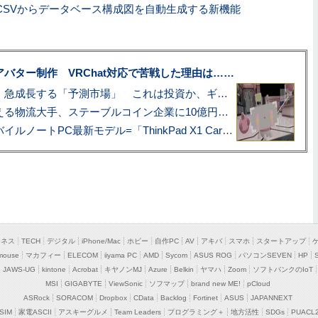
o、CSVからデータベース構成図を自動生成する新機能
uberアバター制作 VRChat対応で苦戦した理由は……
プロ野球も対象に、急成長する「予測市場」 これは投資か、ギャンブルか
アマゾン配送を支える物流大手、ステーブルコイン企業に10億円投資のワケ
あこがれの旗艦モバイルノートPC最新モデル=「ThinkPad X1 Carbon Gen 14 Aura Edition」実機レビュー
ジネス
TECH
デジタル
iPhone/Mac
ホビー
自作PC
AV
アキバ
スマホ
スタートアップ
mouse
マカフィー
ELECOM
iiyama PC
AMD
Sycom
ASUS ROG
パソコンSEVEN
HP
JAWS-UG
kintone
Acrobat
キヤノンMJ
Azure
Belkin
ヤマハ
Zoom
ソフトバンクのIoT
MSI
GIGABYTE
ViewSonic
ソフマップ
brand new ME!
pCloud
ASRock
SORACOM
Dropbox
CData
Backlog
Fortinet
ASUS
JAPANNEXT
SIM
家電ASCII
アスキーグルメ
Team Leaders
プログラミング＋
地方活性
SDGs
PUACL