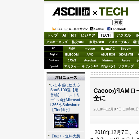
ASCII.jp
TECH
トップ
AI
IoT
ビジネス
TECH
デジタル
i
アスキーキッズ
格安SIM
家電ASCII
アスキーグルメ
週刊
FMV
mouse
iiyamaPC
Sycom
PC
ELECOM
AMD
ASUS ROG
Digital
GIGABYTE
JAWS
Acrobat
kintone
Azure
Business
S
JAPANNEXT
マカフィー
キヤノンMJ
ソフマップ
Special
注目ニュース
いま本当に使える
CacooがIA
SaaS 100選【定
番編】 エントリ
全に
ー1～4はMicrosof
t 365やSalesforce
2018年12月07日 13時00
【Tier付け】
2018年12月7日、
【8/27・無料大懇