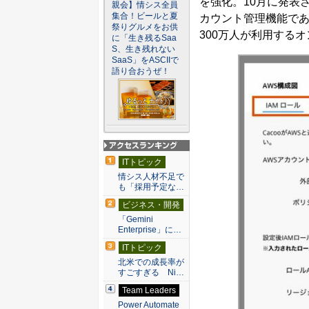
を強化。10月に発表
親会】情シス全員
集合！ビールと夏
カウント管理機能であ
祭りグルメをお供
300万人が利用する
に「生き残るSaa
S、生き残れない
SaaS」をASCIIで
語り合おうぜ！
アクセスランキン
ITトピック
グ
情シス人材不足で
も「採用予定な…
ビジネス・開発
「Gemini
Enterprise」に…
ITトピック
北米での成長率が
すごすぎる Ni…
Team Leaders
Power Automate