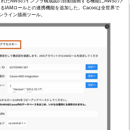
されたAWSのインフラ構成図の自動描画する機能にAWSのア
るIAMロールとの連携機能を追加した。Cacooは全世界で
オンライン描画ツール。