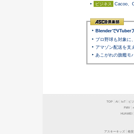
Caco
ビジネス
BlenderでVT
TOP
AI
IoT
ビ
FMV
HUAWEI
アスキーキッズ
格安