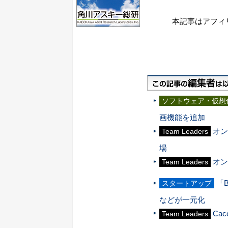
本記事はアフィ
ソフトウェア・仮想
画機能を追加
オン
Team Leaders
場
オン
Team Leaders
「B
スタートアップ
などが一元化
Ca
Team Leaders