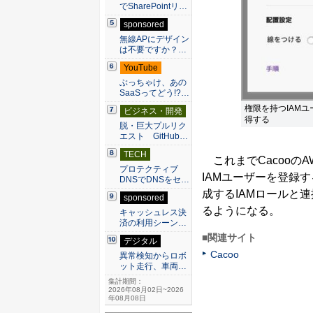
でSharePointリ…
sponsored
無線APにデザイン
は不要ですか？…
YouTube
ぶっちゃけ、あの
SaaSってどう!?…
権限を持つIAM
ビジネス・開発
得する
脱・巨大プルリク
エスト GitHub…
TECH
これまでCacooの
プロテクティブ
IAMユーザーを登録
DNSでDNSをセ…
成するIAMロールと
sponsored
るようになる。
キャッシュレス決
済の利用シーン…
■関連サイト
デジタル
Cacoo
異常検知からロボ
ット走行、車両…
集計期間：
2026年08月02日~2026
年08月08日