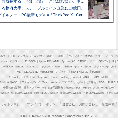
プロ野球も対象に、急成長する「予測市場」 これは投資か、ギャンブルか
アマゾン配送を支える物流大手、ステーブルコイン企業に10億円投資のワケ
あこがれの旗艦モバイルノートPC最新モデル=「ThinkPad X1 Carbon Gen 14 Aura Edition」実機レビュー
ジネス
TECH
デジタル
iPhone/Mac
ホビー
自作PC
AV
アキバ
スマホ
スタートアップ
mouse
マカフィー
ELECOM
iiyama PC
AMD
Sycom
ASUS ROG
パソコンSEVEN
HP
JAWS-UG
kintone
Acrobat
キヤノンMJ
Azure
Belkin
ヤマハ
Zoom
ソフトバンクのIoT
MSI
GIGABYTE
ViewSonic
ソフマップ
brand new ME!
pCloud
ASRock
SORACOM
Dropbox
CData
Backlog
Fortinet
ASUS
JAPANNEXT
SIM
家電ASCII
アスキーグルメ
Team Leaders
プログラミング＋
地方活性
SDGs
PUACL
今日の必読記事
週刊アスキー
デジタル用語辞典
mobileASCII
MITテクノロジーレビュー
alker
横浜LOVEWalker
西新宿LOVEWalker
夜景LOVEWalker
九州LOVEWalker
丸の内LOV
サイトポリシー
プライバシーポリシー
運営会社
お問い合わせ
広告掲載
© KADOKAWA ASCII Research Laboratories, Inc. 2026