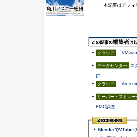
本記事はアフィ
「VMwa
クラウド
エ
データセンター
供
「Amaz
クラウド
サーバー・ストレー
EMC調査
BlenderでVT