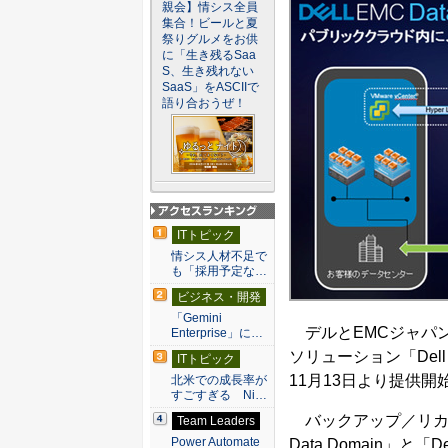
親会】情シス全員
集合！ビールと夏
祭りグルメをお供
に「生き残るSaa
S、生き残れない
SaaS」をASCIIで
語り合おうぜ！
アクセスランキン
ITトピック
グ
情シス人材不足で
も「採用予定な…
ビジネス・開発
「Gemini
デルとEMCジャパンは1
Enterprise」に…
ソリューション「Dell EMC
ITトピック
11月13日より提供開
北米での成長率が
すごすぎる Ni…
バックアップ／リカバ
Team Leaders
Power Automate
Data Domain」と「Del