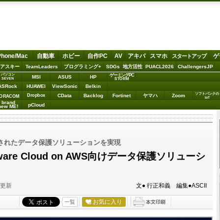
Phone/Mac
自動車
ホビー
自作PC
AV
アキバ
スマホ
ゲ
スタートアップ
アスキー
TeamLeaders
プログラミング+
SDGs
地方活性
PUACL2026
ChallengersJP
パソコン
ゲーミングPC
MSI
ASUS
HP
STORM
SEVEN
ASRock
HUAWEI
ViewSonic
Belkin
ソフトバンクの
Dropbox
CData
Backlog
Fortinet
ヤマハ
Zoom
ORACOM
IoT
brand
pCloud
new ME!
re統合されたデータ保護ソリューションを実現
Mware Cloud on AWS向けデータ保護ソリューシ
分更新
文● 行正和義 編集●ASCII
お気に入り
一覧