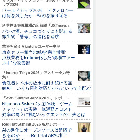
サッカーとテクノロジー〔FIFAワールドカ
ップ2026〕
ワールドカップ2026、テクノロジー
は何を残したか 軌跡を振り返る
科学技術振興機構の広報誌「JSTnews」
パンや酒、チョコづくりにも関わる
微生物「酵母」の進化を追求
業務を変えるkintoneユーザー事例
東京タワー相当の紙を“完全撤廃”
点検業務をkintone化した“現場ファー
スト”な改善術
「Interop Tokyo 2026」アスキー全力特
集！
食洗機レベルの放水に耐え続ける無
線AP いくら屋外対応だからといって心配だ
「AWS Summit Japan 2026」レポート
Nintendo Switch 2の新体験「ゲーム
チャット」の実装 低遅延とコスト
効率の両立に挑むバックエンドの工夫とは
Red Hat Summit 2026 現地レポート
AIの進化にオープンソースは追随で
きるのか ―― Red Hat APAC担当