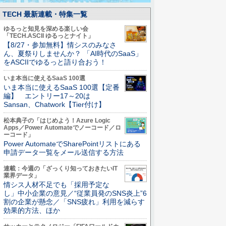
TECH 最新連載・特集一覧
ゆるっと知見を深める楽しい会
「TECH.ASCII ゆるっとナイト」
【8/27・参加無料】情シスのみなさ
ん、夏祭りしませんか？ 「AI時代のSaaS」
をASCIIでゆるっと語り合おう！
いま本当に使えるSaaS 100選
いま本当に使えるSaaS 100選【定番
編】 エントリー17～20は
Sansan、Chatwork【Tier付け】
松本典子の「はじめよう！Azure Logic
Apps／Power Automateでノーコード／ロ
ーコード」
Power AutomateでSharePointリストにある
申請データ一覧をメール送信する方法
連載：今週の「ざっくり知っておきたいIT
業界データ」
情シス人材不足でも「採用予定な
し」中小企業の意見／“従業員発のSNS炎上”6
割の企業が懸念／「SNS疲れ」利用を減らす
効果的方法、ほか