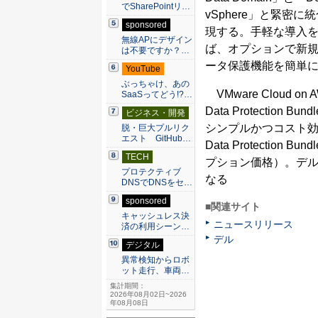
でSharePointリ…
vSphere」と緊
sponsored
現する。手軽な導入を可能
無線APにデザイン
ば、オプションで新
は不要ですか？…
ータ保護機能を簡単
YouTube
ぶっちゃけ、あの
VMware Cloud 
SaaSってどう!?…
Data Protection 
ビジネス・開発
シンプルかつコスト効
脱・巨大プルリク
エスト GitHub…
Data Protection 
TECH
プション価格）。デル
プロテクティブ
なる
DNSでDNSをセ…
sponsored
■関連サイト
キャッシュレス決
ニュースリリース
済の利用シーン…
デル
デジタル
異常検知からロボ
ット走行、車両…
集計期間：
2026年08月02日~2026
年08月08日