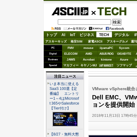
ASCII.jp
TECH
トップ
AI
IoT
ビジネス
TECH
デジタル
i
アスキーキッズ
格安SIM
家電ASCII
アスキーグルメ
週刊
FMV
mouse
iiyamaPC
Sycom
PC
ELECOM
AMD
ASUS ROG
Digital
GIGABYTE
JAWS
Acrobat
kintone
Azure
Business
S
JAPANNEXT
マカフィー
キヤノンMJ
ソフマップ
Special
注目ニュース
いま本当に使える
VMware vSphe
SaaS 100選【定
番編】 エントリ
Dell EMC、V
ー1～4はMicrosof
ョンを提供開始
t 365やSalesforce
【Tier付け】
2018年11月13日 17時45
【8/27・無料大懇