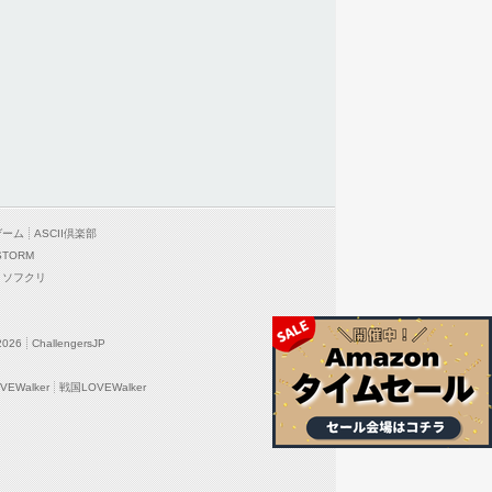
ゲーム
ASCII倶楽部
STORM
ソフクリ
2026
ChallengersJP
EWalker
戦国LOVEWalker