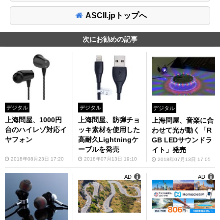
ASCII.jpトップへ
次にお勧めの記事
デジタル
デジタル
デジタル
上海問屋、1000円
上海問屋、防弾チョ
上海問屋、音楽に合
台のハイレゾ対応イ
ッキ素材を使用した
わせて光が動く「R
ヤフォン
高耐久Lightningケ
GB LEDサウンドラ
ーブルを発売
イト」発売
2018年08月23日 17:20
2018年07月13日 19:10
2018年07月13日 17:05
AD
AD