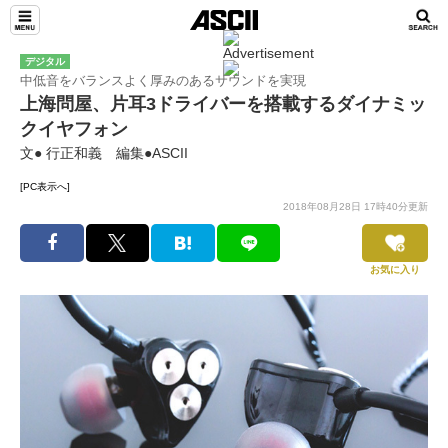
デジタル
中低音をバランスよく厚みのあるサウンドを実現
上海問屋、片耳3ドライバーを搭載するダイナミッ
クイヤフォン
文● 行正和義 編集●ASCII
[PC表示へ]
2018年08月28日 17時40分更新
お気に入り