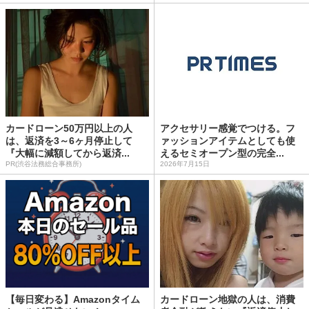
カードローン50万円以上の人
アクセサリー感覚でつける。フ
は、返済を3～6ヶ月停止して
ァッションアイテムとしても使
『大幅に減額してから返済...
えるセミオープン型の完全...
PR(渋谷法務総合事務所)
2026年7月15日
【毎日変わる】Amazonタイム
カードローン地獄の人は、消費