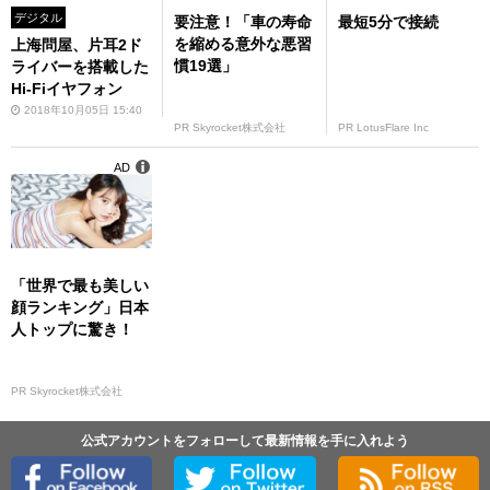
デジタル
要注意！「車の寿命
最短5分で接続
を縮める意外な悪習
上海問屋、片耳2ド
慣19選」
ライバーを搭載した
Hi-Fiイヤフォン
2018年10月05日 15:40
PR Skyrocket株式会社
PR LotusFlare Inc
AD
「世界で最も美しい
顔ランキング」日本
人トップに驚き！
PR Skyrocket株式会社
公式アカウントをフォローして最新情報を手に入れよう