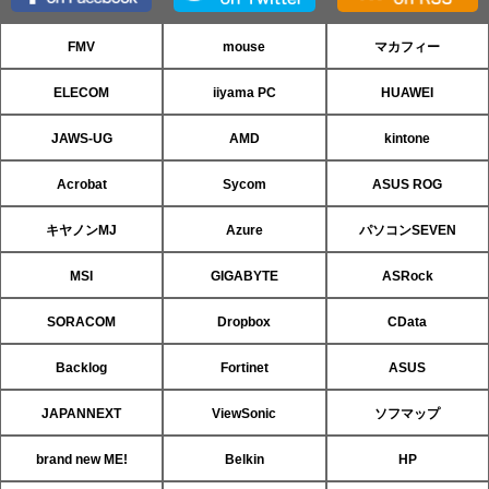
FMV
mouse
マカフィー
ELECOM
iiyama PC
HUAWEI
JAWS-UG
AMD
kintone
Acrobat
Sycom
ASUS ROG
キヤノンMJ
Azure
パソコンSEVEN
MSI
GIGABYTE
ASRock
SORACOM
Dropbox
CData
Backlog
Fortinet
ASUS
JAPANNEXT
ViewSonic
ソフマップ
brand new ME!
Belkin
HP