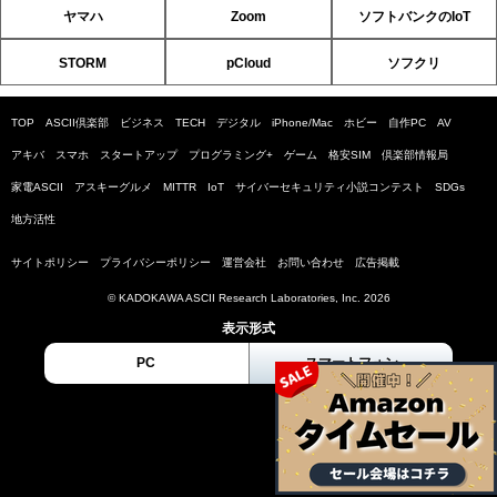
ヤマハ
Zoom
ソフトバンクのIoT
STORM
pCloud
ソフクリ
TOP
ASCII倶楽部
ビジネス
TECH
デジタル
iPhone/Mac
ホビー
自作PC
AV
アキバ
スマホ
スタートアップ
プログラミング+
ゲーム
格安SIM
倶楽部情報局
家電ASCII
アスキーグルメ
MITTR
IoT
サイバーセキュリティ小説コンテスト
SDGs
地方活性
サイトポリシー
プライバシーポリシー
運営会社
お問い合わせ
広告掲載
© KADOKAWA ASCII Research Laboratories, Inc. 2026
表示形式
PC
スマートフォン