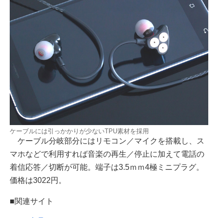
ケーブルには引っかかりが少ないTPU素材を採用
ケーブル分岐部分にはリモコン／マイクを搭載し、ス
マホなどで利用すれば音楽の再生／停止に加えて電話の
着信応答／切断が可能。端子は3.5ｍｍ4極ミニプラグ。
価格は3022円。
■関連サイト