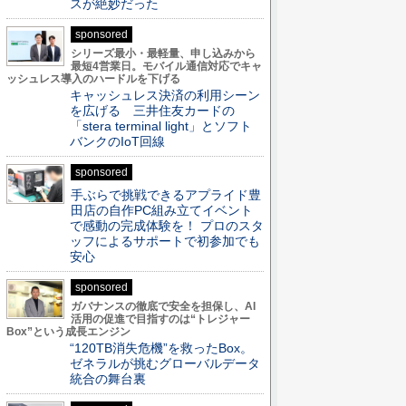
スが絶妙だった
sponsored
シリーズ最小・最軽量、申し込みから
最短4営業日。モバイル通信対応でキャ
ッシュレス導入のハードルを下げる
キャッシュレス決済の利用シーン
を広げる 三井住友カードの
「stera terminal light」とソフト
バンクのIoT回線
sponsored
手ぶらで挑戦できるアプライド豊
田店の自作PC組み立てイベント
で感動の完成体験を！ プロのスタ
ッフによるサポートで初参加でも
安心
sponsored
ガバナンスの徹底で安全を担保し、AI
活用の促進で目指すのは“トレジャー
Box”という成長エンジン
“120TB消失危機”を救ったBox。
ゼネラルが挑むグローバルデータ
統合の舞台裏