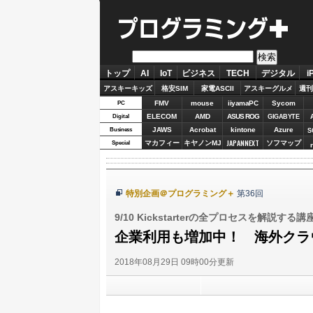
プログラミング＋
トップ
AI
IoT
ビジネス
TECH
デジタル
i
アスキーキッズ
格安SIM
家電ASCII
アスキーグルメ
週刊
FMV
mouse
iiyamaPC
Sycom
PC
ELECOM
AMD
ASUS ROG
Digital
GIGABYTE
JAWS
Acrobat
kintone
Azure
Business
S
JAPANNEXT
マカフィー
キヤノンMJ
ソフマップ
Special
特別企画＠プログラミング＋
第36回
9/10 Kickstarterの全プロセスを解説する
企業利用も増加中！ 海外クラ
2018年08月29日 09時00分更新