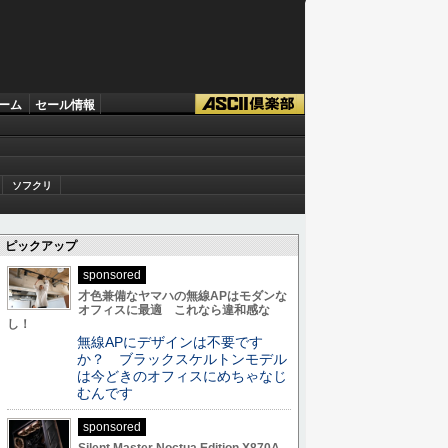
ーム
セール情報
ソフクリ
ピックアップ
sponsored
才色兼備なヤマハの無線APはモダンな
オフィスに最適 これなら違和感な
し！
無線APにデザインは不要です
か？ ブラックスケルトンモデル
は今どきのオフィスにめちゃなじ
むんです
sponsored