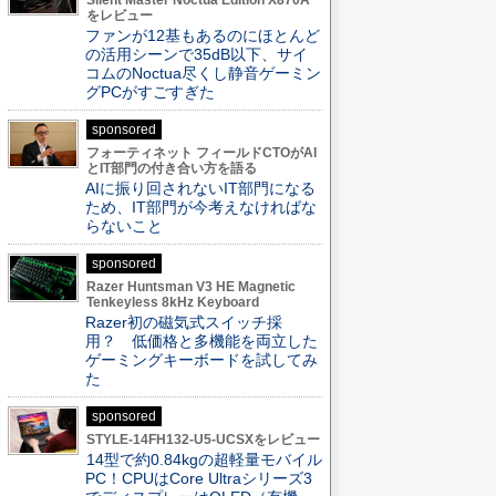
Silent Master Noctua Edition X870A
をレビュー
ファンが12基もあるのにほとんど
の活用シーンで35dB以下、サイ
コムのNoctua尽くし静音ゲーミン
グPCがすごすぎた
sponsored
フォーティネット フィールドCTOがAI
とIT部門の付き合い方を語る
AIに振り回されないIT部門になる
ため、IT部門が今考えなければな
らないこと
sponsored
Razer Huntsman V3 HE Magnetic
Tenkeyless 8kHz Keyboard
Razer初の磁気式スイッチ採
用？ 低価格と多機能を両立した
ゲーミングキーボードを試してみ
た
sponsored
STYLE-14FH132-U5-UCSXをレビュー
14型で約0.84kgの超軽量モバイル
PC！CPUはCore Ultraシリーズ3