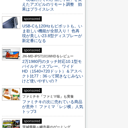
えたアズビルのリモート調整 効
果はプライスレス
sponsored
USB-Cも120Hzもピボットも。い
ま欲しい機能が全部入り！ 色再
現が美しい23.8型ディスプレーが
新定番になる
sponsored
JN-MD-IPST101WHDをレビュー
2万1980円のタッチ対応10.1型モ
バイルディスプレー、ワイド
HD（1540×720ドット）＆アスペ
クト比77：36って聞きなじみない
けど使いやすいの？
sponsored
ファミチキ「ファミマ味」も実食
ファミチキの次に売れている商品
が意外！ ファミマ「レジ横」人気
トップ3
sponsored
茨城県龍ヶ崎市産のゲーミング