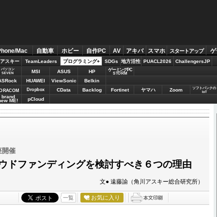
Phone/Mac
自動車
ホビー
自作PC
AV
アキバ
スマホ
ゲ
スタートアップ
アスキー
TeamLeaders
プログラミング+
SDGs
地方活性
PUACL2026
ChallengersJP
パソコン
ゲーミングPC
MSI
ASUS
HP
STORM
SEVEN
ASRock
HUAWEI
ViewSonic
Belkin
ソフトバンクの
Dropbox
CData
Backlog
Fortinet
ヤマハ
Zoom
ORACOM
IoT
brand
pCloud
new ME!
講座開催
ウドファンディングを検討すべき６つの理由
文● 遠藤諭（角川アスキー総合研究所）
お気に入り
一覧