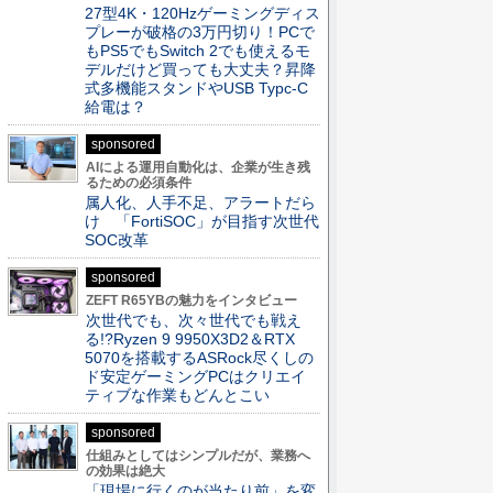
27型4K・120Hzゲーミングディス
プレーが破格の3万円切り！PCで
もPS5でもSwitch 2でも使えるモ
デルだけど買っても大丈夫？昇降
式多機能スタンドやUSB Typc-C
給電は？
sponsored
AIによる運用自動化は、企業が生き残
るための必須条件
属人化、人手不足、アラートだら
け 「FortiSOC」が目指す次世代
SOC改革
sponsored
ZEFT R65YBの魅力をインタビュー
次世代でも、次々世代でも戦え
る!?Ryzen 9 9950X3D2＆RTX
5070を搭載するASRock尽くしの
ド安定ゲーミングPCはクリエイ
ティブな作業もどんとこい
sponsored
仕組みとしてはシンプルだが、業務へ
の効果は絶大
「現場に行くのが当たり前」を変