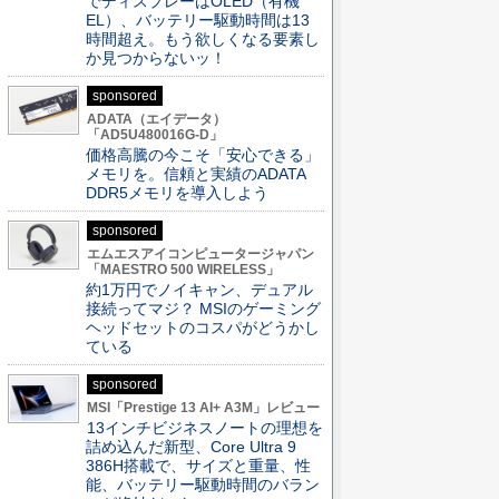
でディスプレーはOLED（有機
EL）、バッテリー駆動時間は13
時間超え。もう欲しくなる要素し
か見つからないッ！
sponsored
ADATA（エイデータ）
「AD5U480016G-D」
価格高騰の今こそ「安心できる」
メモリを。信頼と実績のADATA
DDR5メモリを導入しよう
sponsored
エムエスアイコンピュータージャパン
「MAESTRO 500 WIRELESS」
約1万円でノイキャン、デュアル
接続ってマジ？ MSIのゲーミング
ヘッドセットのコスパがどうかし
ている
sponsored
MSI「Prestige 13 AI+ A3M」レビュー
13インチビジネスノートの理想を
詰め込んだ新型、Core Ultra 9
386H搭載で、サイズと重量、性
能、バッテリー駆動時間のバラン