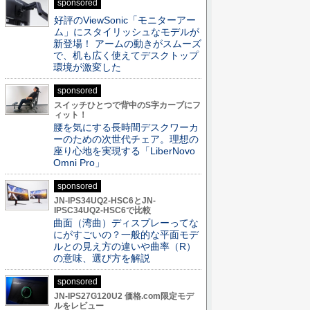
sponsored
好評のViewSonic「モニターアー
ム」にスタイリッシュなモデルが
新登場！ アームの動きがスムーズ
で、机も広く使えてデスクトップ
環境が激変した
sponsored
スイッチひとつで背中のS字カーブにフ
ィット！
腰を気にする長時間デスクワーカ
ーのための次世代チェア。理想の
座り心地を実現する「LiberNovo
Omni Pro」
sponsored
JN-IPS34UQ2-HSC6とJN-
IPSC34UQ2-HSC6で比較
曲面（湾曲）ディスプレーってな
にがすごいの？一般的な平面モデ
ルとの見え方の違いや曲率（R）
の意味、選び方を解説
sponsored
JN-IPS27G120U2 価格.com限定モデ
ルをレビュー