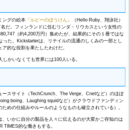
ミングの絵本
『ルビーのぼうけん』
（Hello Ruby、翔泳社）
として有名だ。フィンランドに住むリンダ・リウカスという女性の
80,747（約4,200万円）集めたが、結果的にその１冊ではな
った。Kickstarterは、リテイルの流通のしくみの一部とし
ェア的な役割を果たしたわけだ。
しかいなくても世界には100人いる。
ト（TechCrunch、The Verge、Cnetなど）のほぼ
 boing、Laughing squidなど）がクラウドファンディン
のための仕組みやルールのようなものも確立されている）。
、いかに自分の製品を人々に伝えるのが大変かご存知のは
PR TIMES的な働きもする。