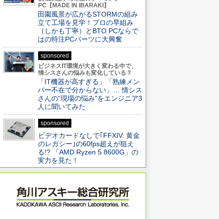
PC【MADE IN IBARAKI】
田園風景が広がるSTORMの組み
立て工場を見学！プロの早組み
（しかも丁寧）とBTO PCならで
はの特注PCパーツに大興奮
sponsored
ビジネスIT環境が大きく変わる中で、
情シスさんの悩みも変化している？
「IT機器が高すぎる」「熟練メン
バー不在で分からない」… 情シス
さんの“現場の悩み”をエンジニア3
人に聞いてみた
sponsored
ビデオカードなしで｢FFXIV: 黄金
のレガシー｣の60fps超えが狙え
る!? 「AMD Ryzen 5 8600G」の
実力を見た！