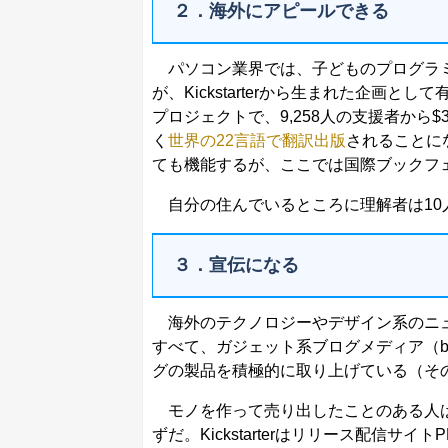
２．海外にアピールできる
パソコン業界では、子どものプログラ
が、Kickstarterから生まれた企画
プロジェクトで、9,258人の支援者から$3
く
世界の22言語で翻訳出版
されることにな
ても機能するが、ここでは国際ブックフ
自分の住んでいるところに理解者は10人
３．宣伝になる
海外のテクノロジーやデザイン系のニュースサイ
すべて、ガジェット系ブログメディア（boing
グの製品を積極的に取り上げている（そ
モノを作って売り出したことのある人は
ずだ。Kickstarterはリリース配信サイト