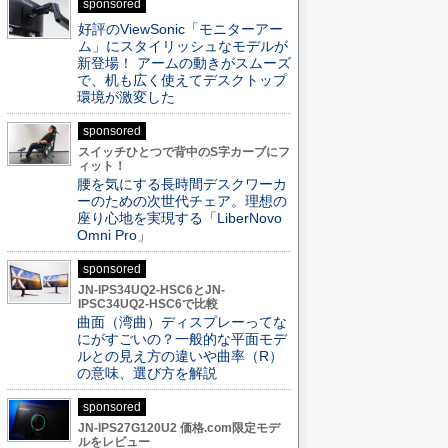
sponsored
好評のViewSonic「モニターアー
ム」にスタイリッシュなモデルが
新登場！ アームの動きがスムーズ
で、机も広く使えてデスクトップ
環境が激変した
sponsored
スイッチひとつで背中のS字カーブにフ
ィット！
腰を気にする長時間デスクワーカ
ーのための次世代チェア。理想の
座り心地を実現する「LiberNovo
Omni Pro」
sponsored
JN-IPS34UQ2-HSC6とJN-
IPSC34UQ2-HSC6で比較
曲面（湾曲）ディスプレーってな
にがすごいの？一般的な平面モデ
ルとの見え方の違いや曲率（R）
の意味、選び方を解説
sponsored
JN-IPS27G120U2 価格.com限定モデ
ルをレビュー