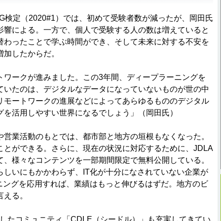
G検定（2020#1）では、初めて受験者数が減ったが、岡田氏
影響による。一方で、個人で受験する人の数は増えていると
替わったことで学ぶ時間ができ、そして未来に対する不安を
増加したからだ。
ワークが進みました。この3年間、ディープラーニングを
ていたのは、デジタルなデータになっていないものが世の中
リモートワークの進展などによってあらゆるもののデジタル
グを活用しやすい世界になるでしょう」（岡田氏）
営業活動のもとでは、都市部と地方の垣根もなくなった。
とができる。さらに、現在の状況に対応するために、JDLA
て、様々なコンテンツを一部期間限定で無料公開している。
らしいにもかかわらず、IT化が十分になされていない企業が
ーニングを応用すれば、業績はもっと伸びるはずだ。地方のビ
言える。
したコミュニティ「CDLE（シードル）」も充実してきてい