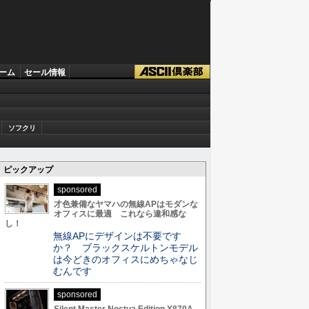
ーム
セール情報
ソフクリ
ピックアップ
sponsored
才色兼備なヤマハの無線APはモダンな
オフィスに最適 これなら違和感な
し！
無線APにデザインは不要です
か？ ブラックスケルトンモデル
は今どきのオフィスにめちゃなじ
むんです
sponsored