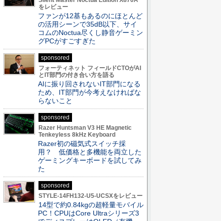
Silent Master Noctua Edition X870A
をレビュー
ファンが12基もあるのにほとんど
の活用シーンで35dB以下、サイ
コムのNoctua尽くし静音ゲーミン
グPCがすごすぎた
sponsored
フォーティネット フィールドCTOがAI
とIT部門の付き合い方を語る
AIに振り回されないIT部門になる
ため、IT部門が今考えなければな
らないこと
sponsored
Razer Huntsman V3 HE Magnetic
Tenkeyless 8kHz Keyboard
Razer初の磁気式スイッチ採
用？ 低価格と多機能を両立した
ゲーミングキーボードを試してみ
た
sponsored
STYLE-14FH132-U5-UCSXをレビュー
14型で約0.84kgの超軽量モバイル
PC！CPUはCore Ultraシリーズ3