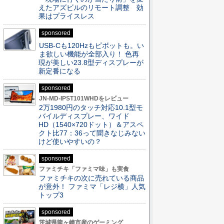
えたアズビルのリモート調整 効
果はプライスレス
sponsored
USB-Cも120Hzもピボットも。い
ま欲しい機能が全部入り！ 色再
現が美しい23.8型ディスプレーが
新定番になる
sponsored
JN-MD-IPST101WHDをレビュー
2万1980円のタッチ対応10.1型モ
バイルディスプレー、ワイド
HD（1540×720ドット）＆アスペ
クト比77：36って聞きなじみない
けど使いやすいの？
sponsored
ファミチキ「ファミマ味」も実食
ファミチキの次に売れている商品
が意外！ ファミマ「レジ横」人気
トップ3
sponsored
茨城県龍ヶ崎市産のゲーミング