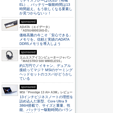
でディスプレーはOLED（有機
EL）、バッテリー駆動時間は13
時間超え。もう欲しくなる要素し
か見つからないッ！
sponsored
ADATA（エイデータ）
「AD5U480016G-D」
価格高騰の今こそ「安心できる」
メモリを。信頼と実績のADATA
DDR5メモリを導入しよう
sponsored
エムエスアイコンピュータージャパン
「MAESTRO 500 WIRELESS」
約1万円でノイキャン、デュアル
接続ってマジ？ MSIのゲーミング
ヘッドセットのコスパがどうかし
ている
sponsored
MSI「Prestige 13 AI+ A3M」レビュー
13インチビジネスノートの理想を
詰め込んだ新型、Core Ultra 9
386H搭載で、サイズと重量、性
能、バッテリー駆動時間のバラン