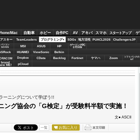
Phone/Mac
自動車
ホビー
自作PC
AV
アキバ
スマホ
ゲ
スタートアップ
アスキー
TeamLeaders
プログラミング+
SDGs
地方活性
PUACL2026
ChallengersJP
パソコン
ゲーミングPC
MSI
ASUS
HP
STORM
SEVEN
ASRock
HUAWEI
ViewSonic
Belkin
ソフトバンクの
Dropbox
CData
Backlog
Fortinet
ヤマハ
Zoom
ORACOM
IoT
brand
pCloud
new ME!
ーニングについて学ぼう!!
ーニング協会の「G検定」が受験料半額で実施！
文● ASCII
お気に入り
一覧