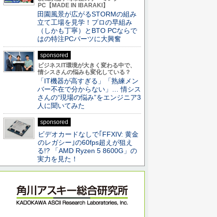
PC【MADE IN IBARAKI】
田園風景が広がるSTORMの組み
立て工場を見学！プロの早組み
（しかも丁寧）とBTO PCならで
はの特注PCパーツに大興奮
sponsored
ビジネスIT環境が大きく変わる中で、
情シスさんの悩みも変化している？
「IT機器が高すぎる」「熟練メン
バー不在で分からない」… 情シス
さんの“現場の悩み”をエンジニア3
人に聞いてみた
sponsored
ビデオカードなしで｢FFXIV: 黄金
のレガシー｣の60fps超えが狙え
る!? 「AMD Ryzen 5 8600G」の
実力を見た！