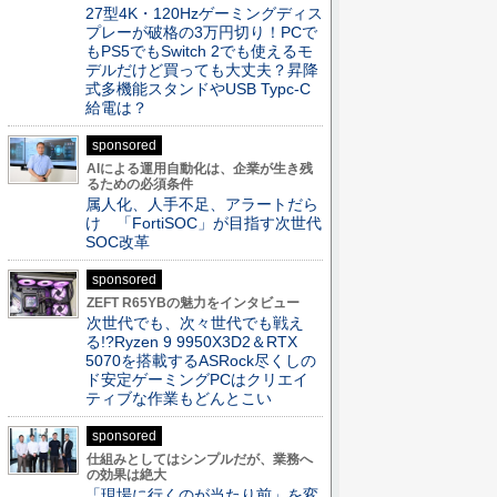
27型4K・120Hzゲーミングディス
プレーが破格の3万円切り！PCで
もPS5でもSwitch 2でも使えるモ
デルだけど買っても大丈夫？昇降
式多機能スタンドやUSB Typc-C
給電は？
sponsored
AIによる運用自動化は、企業が生き残
るための必須条件
属人化、人手不足、アラートだら
け 「FortiSOC」が目指す次世代
SOC改革
sponsored
ZEFT R65YBの魅力をインタビュー
次世代でも、次々世代でも戦え
る!?Ryzen 9 9950X3D2＆RTX
5070を搭載するASRock尽くしの
ド安定ゲーミングPCはクリエイ
ティブな作業もどんとこい
sponsored
仕組みとしてはシンプルだが、業務へ
の効果は絶大
「現場に行くのが当たり前」を変