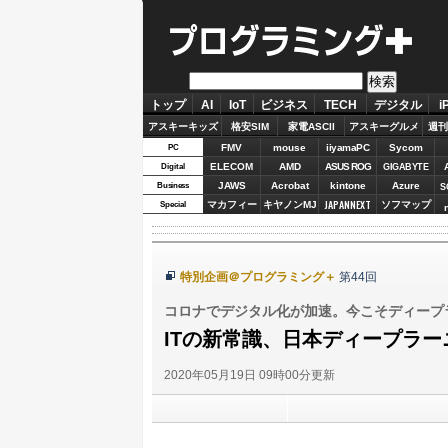
プログラミング＋
トップ
AI
IoT
ビジネス
TECH
デジタル
i
アスキーキッズ
格安SIM
家電ASCII
アスキーグルメ
週刊
FMV
mouse
iiyamaPC
Sycom
PC
ELECOM
AMD
ASUS ROG
Digital
GIGABYTE
JAWS
Acrobat
kintone
Azure
Business
S
JAPANNEXT
マカフィー
キヤノンMJ
ソフマップ
Special
特別企画＠プログラミング＋
第44回
コロナでデジタル化が加速。今こそディープラ
ITの新常識、日本ディープラ
2020年05月19日 09時00分更新