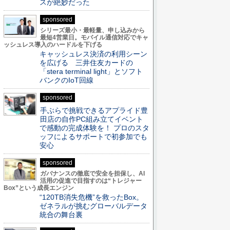
スが絶妙だった
sponsored
シリーズ最小・最軽量、申し込みから
最短4営業日。モバイル通信対応でキャ
ッシュレス導入のハードルを下げる
キャッシュレス決済の利用シーン
を広げる 三井住友カードの
「stera terminal light」とソフト
バンクのIoT回線
sponsored
手ぶらで挑戦できるアプライド豊
田店の自作PC組み立てイベント
で感動の完成体験を！ プロのスタ
ッフによるサポートで初参加でも
安心
sponsored
ガバナンスの徹底で安全を担保し、AI
活用の促進で目指すのは“トレジャー
Box”という成長エンジン
“120TB消失危機”を救ったBox。
ゼネラルが挑むグローバルデータ
統合の舞台裏