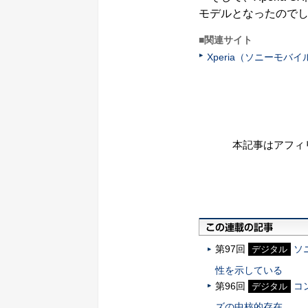
モデルとなったので
■関連サイト
Xperia（ソニーモバイ
本記事はアフィ
第97回
ソ
デジタル
性を示している
第96回
コ
デジタル
ズの中核的存在