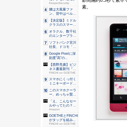
影間隔約0.5秒で素
KeeperSecurity
素。
腰は大風量ファ
ン、背中はペルチ
ェ冷却。ダ...
【決定版】ミドル
クラスのスマート
フォンの...
オラクル、数千社
のエンタープライ
ズ・アプ...
ソフトバンク宮川
社長、ドコモ「ah
amo...
Google Pixelに深
刻度"高"の...
【西野亮廣】ビジ
ネス書最新刊『北
極星 僕...
FINCHI on GOETHE
スマホにくっ付く
ミニキーボード！
触ってわ...
このスマホクーラ
ー、めっちゃ賢
い。ただ冷...
「え、こんなセー
ルやってたの？」
80％O...
Amazon
GOETHEとFINCHI
がタッグを組み...
FINCHI on GOETHE