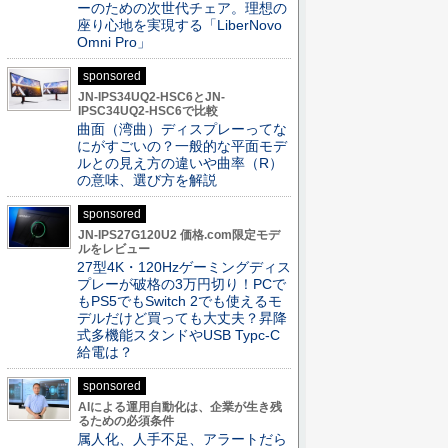
ーのための次世代チェア。理想の
座り心地を実現する「LiberNovo
Omni Pro」
sponsored
JN-IPS34UQ2-HSC6とJN-
IPSC34UQ2-HSC6で比較
曲面（湾曲）ディスプレーってな
にがすごいの？一般的な平面モデ
ルとの見え方の違いや曲率（R）
の意味、選び方を解説
sponsored
JN-IPS27G120U2 価格.com限定モデ
ルをレビュー
27型4K・120Hzゲーミングディス
プレーが破格の3万円切り！PCで
もPS5でもSwitch 2でも使えるモ
デルだけど買っても大丈夫？昇降
式多機能スタンドやUSB Typc-C
給電は？
sponsored
AIによる運用自動化は、企業が生き残
るための必須条件
属人化、人手不足、アラートだら