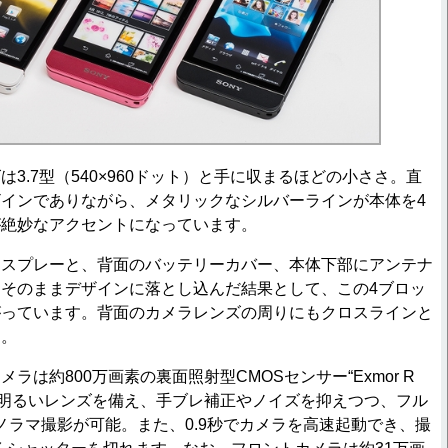
3.7型（540×960ドット）と手に収まるほどの小ささ。直
インでありながら、メタリックなシルバーラインが本体を4
が絶妙なアクセントになっています。
スプレーと、背面のバッテリーカバー、本体下部にアンテナ
そのままデザインに落とし込んだ結果として、この4ブロッ
がっています。背面のカメラレンズの周りにもクロスラインと
す。
は約800万画素の裏面照射型CMOSセンサー“Exmor R
、F2.4の明るいレンズを備え、手ブレ補正やノイズを抑えつつ、フル
ノラマ撮影が可能。また、0.9秒でカメラを高速起動でき、撮