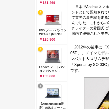
コン 15-fd 15.6イン
￥181,469
チ インテル Core 5
日本でAndroidスマ
120U メモリ16GB
ンドとして認知されてい
2
SSD512GB
て業界の最先端を走るX
Windows 11
Microsoft Office
んでした。これからのX
2024搭載 WPS
きライターの君国氏に
Office搭載 カメラシ
FMV ノートパソコン
ャッター 指紋認証 薄
国内で発売されたモデ
WE1-K3 (MS 365
型 Copilotキー搭載
Personal/Copilotキ
￥125,800
ナチュラルシルバー
ー搭載/Win 11/15.6
(BJ0M5PA-AAAI)
型/Core
2012年の後半に「Xper
3
i5/16GB/SSD
05D」。メインモデル
512GB/ホワイト)
FMVWK3E15W_AZ
ンパクト＆スリムデ
「Xperia ray S
Lenovo ノートパソ
です。
コン パソコン
IdeaPad Slim 3 14.0
￥159,800
インチ AMD
Ryzen™ 5 8640HS
4
メモリ16GB
SSD512GB
Microsoft 365 試用
版 Windows11 バッ
テリー駆動12.6時間
【Amazon.co.jp限
重量1.39kg ルナグレ
定】ASUS ノートパ