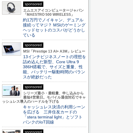
sponsored
エムエスアイコンピュータージャパン
「MAESTRO 500 WIRELESS」
約1万円でノイキャン、デュアル
接続ってマジ？ MSIのゲーミング
ヘッドセットのコスパがどうかし
ている
sponsored
MSI「Prestige 13 AI+ A3M」レビュー
13インチビジネスノートの理想を
詰め込んだ新型、Core Ultra 9
386H搭載で、サイズと重量、性
能、バッテリー駆動時間のバラン
スが絶妙だった
sponsored
シリーズ最小・最軽量、申し込みから
最短4営業日。モバイル通信対応でキャ
ッシュレス導入のハードルを下げる
キャッシュレス決済の利用シーン
を広げる 三井住友カードの
「stera terminal light」とソフト
バンクのIoT回線
sponsored