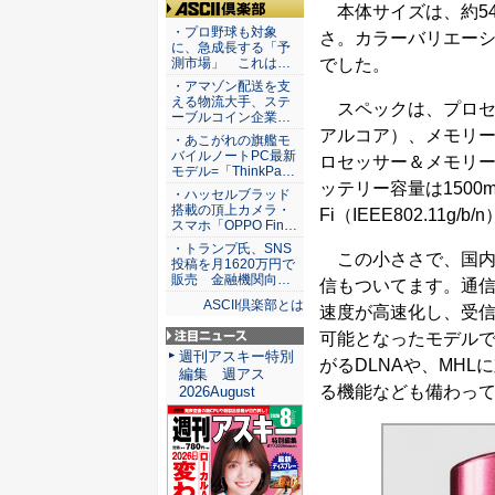
本体サイズは、約54×
ASCII倶楽部
・プロ野球も対象
さ。カラーバリエーシ
に、急成長する「予
でした。
測市場」 これは…
・アマゾン配送を支
える物流大手、ステ
スペックは、プロセッサーに
ーブルコイン企業…
アルコア）、メモリーは
・あこがれの旗艦モ
バイルノートPC最新
ロセッサー＆メモリ
モデル=「ThinkPa…
ッテリー容量は1500mA
・ハッセルブラッド
搭載の頂上カメラ・
Fi（IEEE802.11g/b
スマホ「OPPO Fin…
・トランプ氏、SNS
この小ささで、国内
投稿を月1620万円で
販売 金融機関向…
信もついてます。通信
ASCII倶楽部とは
速度が高速化し、受信時
可能となったモデル
注目ニュース
週刊アスキー特別
がるDLNAや、MHLに
編集 週アス
る機能なども備わっ
2026August