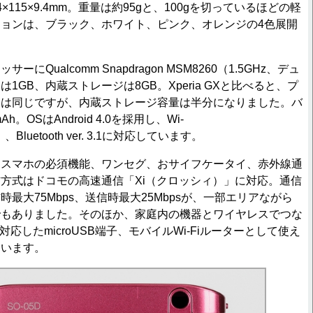
115×9.4mm。重量は約95gと、100gを切っているほどの軽
ョンは、ブラック、ホワイト、ピンク、オレンジの4色展開
Qualcomm Snapdragon MSM8260（1.5GHz、デュ
1GB、内蔵ストレージは8GB。Xperia GXと比べると、プ
ーは同じですが、内蔵ストレージ容量は半分になりました。バ
h。OSはAndroid 4.0を採用し、Wi-
/n）、Bluetooth ver. 3.1に対応しています。
スマホの必須機能、ワンセグ、おサイフケータイ、赤外線通
方式はドコモの高速通信「Xi（クロッシィ）」に対応。通信
最大75Mbps、送信時最大25Mbpsが、一部エリアながら
でもありました。そのほか、家庭内の機器とワイヤレスでつな
対応したmicroUSB端子、モバイルWi-Fiルーターとして使え
ています。