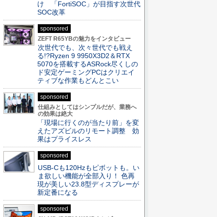
け 「FortiSOC」が目指す次世代
SOC改革
sponsored
ZEFT R65YBの魅力をインタビュー
次世代でも、次々世代でも戦え
る!?Ryzen 9 9950X3D2＆RTX
5070を搭載するASRock尽くしの
ド安定ゲーミングPCはクリエイ
ティブな作業もどんとこい
sponsored
仕組みとしてはシンプルだが、業務へ
の効果は絶大
「現場に行くのが当たり前」を変
えたアズビルのリモート調整 効
果はプライスレス
sponsored
USB-Cも120Hzもピボットも。い
ま欲しい機能が全部入り！ 色再
現が美しい23.8型ディスプレーが
新定番になる
sponsored