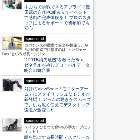
手ぶらで挑戦できるアプライド豊
田店の自作PC組み立てイベント
で感動の完成体験を！ プロのスタ
ッフによるサポートで初参加でも
安心
sponsored
ガバナンスの徹底で安全を担保し、AI
活用の促進で目指すのは“トレジャー
Box”という成長エンジン
“120TB消失危機”を救ったBox。
ゼネラルが挑むグローバルデータ
統合の舞台裏
sponsored
好評のViewSonic「モニターアー
ム」にスタイリッシュなモデルが
新登場！ アームの動きがスムーズ
で、机も広く使えてデスクトップ
環境が激変した
sponsored
スイッチひとつで背中のS字カーブにフ
ィット！
腰を気にする長時間デスクワーカ