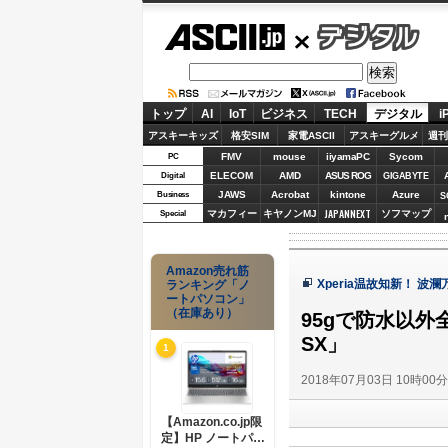
ASCII.jp
デジタル
トップ
AI
IoT
ビジネス
TECH
デジタル
i
アスキーキッズ
格安SIM
家電ASCII
アスキーグルメ
週刊
FMV
mouse
iiyamaPC
Sycom
PC
ELECOM
AMD
ASUS ROG
Digital
GIGABYTE
JAWS
Acrobat
kintone
Azure
Business
S
JAPANNEXT
マカフィー
キヤノンMJ
ソフマップ
Special
Amazon売れ筋
Xperia温故知新！ 
ランキング「ノ
ートパソコン」
（在庫あり）
95gで防水以外
SX」
1
2018年07月03日 10時00
【Amazon.co.jp限
定】HP ノートパソ