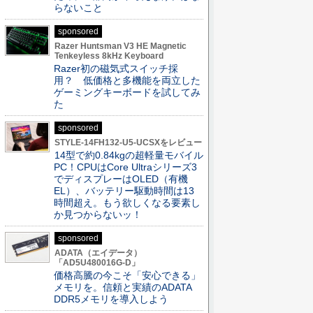
らないこと
sponsored
Razer Huntsman V3 HE Magnetic
Tenkeyless 8kHz Keyboard
Razer初の磁気式スイッチ採
用？ 低価格と多機能を両立した
ゲーミングキーボードを試してみ
た
sponsored
STYLE-14FH132-U5-UCSXをレビュー
14型で約0.84kgの超軽量モバイル
PC！CPUはCore Ultraシリーズ3
でディスプレーはOLED（有機
EL）、バッテリー駆動時間は13
時間超え。もう欲しくなる要素し
か見つからないッ！
sponsored
ADATA（エイデータ）
「AD5U480016G-D」
価格高騰の今こそ「安心できる」
メモリを。信頼と実績のADATA
DDR5メモリを導入しよう