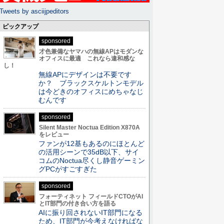
Tweets by asciijpeditors
ピックアップ
sponsored
才色兼備なヤマハの無線APはモダンな
オフィスに最適 これなら違和感な
し！
無線APにデザインは不要です
か？ ブラックスケルトンモデル
は今どきのオフィスにめちゃなじ
むんです
sponsored
Silent Master Noctua Edition X870A
をレビュー
ファンが12基もあるのにほとんど
の活用シーンで35dB以下、サイ
コムのNoctua尽くし静音ゲーミン
グPCがすごすぎた
sponsored
フォーティネット フィールドCTOがAI
とIT部門の付き合い方を語る
AIに振り回されないIT部門になる
ため、IT部門が今考えなければな