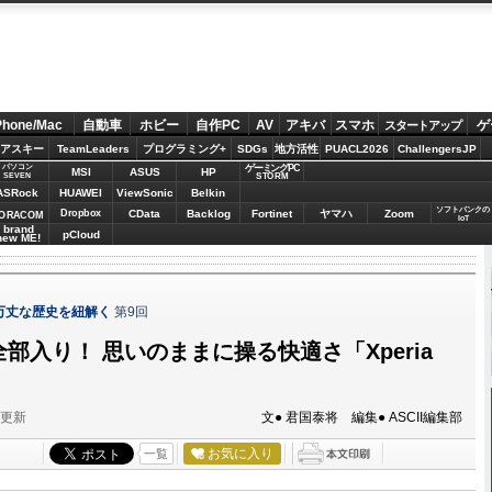
Phone/Mac
自動車
ホビー
自作PC
AV
アキバ
スマホ
ゲ
スタートアップ
アスキー
TeamLeaders
プログラミング+
SDGs
地方活性
PUACL2026
ChallengersJP
パソコン
ゲーミングPC
MSI
ASUS
HP
STORM
SEVEN
ASRock
HUAWEI
ViewSonic
Belkin
ソフトバンクの
Dropbox
CData
Backlog
Fortinet
ヤマハ
Zoom
ORACOM
IoT
brand
pCloud
new ME!
波瀾万丈な歴史を紐解く
第9回
全部入り！ 思いのままに操る快適さ「Xperia
分更新
文● 君国泰将 編集● ASCII編集部
お気に入り
一覧