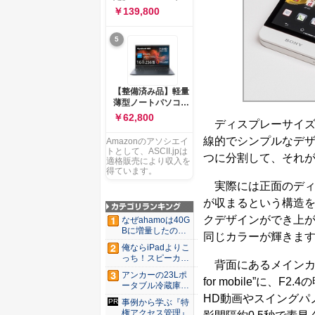
ー 83K9003JJP ノー
ソコン Vivobook 15
￥139,800
トPC
M1502NAQ 15.6イ
ンチ AMD Ryzen 7
5
170 メモリ16GB
SSD 512GB
Microsoft 365
Personal (24か月版)
搭載 Windows 11 重
【整備済み品】軽量
量1.7kg Wi-Fi 6E ク
薄型ノートパソコン
ワイエットブルー
dynabook G83 ■
￥62,800
M1502NAQ-
ディスプレーサイズは
13.3型
R7165BUWS
FHD(1920x1080) -
線的でシンプルなデザ
Amazonのアソシエイ
高性能第11世代Core
トとして、ASCII.jpは
つに分割して、それ
i5-1135G7 - メモリ
適格販売により収入を
16GB - SSD 256GB
得ています。
- Webカメラ -
実際には正面のディ
WiFi&Bluetooth -
が収まるという構造を
USB Type-C - MS
Office 2021 - Win11
クデザインができ上
なぜahamoは40G
搭載
Bに増量したの
同じカラーが輝きま
か ...
俺ならiPadよりこ
っち！スピーカー
背面にあるメインカメラ
9個...
アンカーの23Lポ
for mobile”に
ータブル冷蔵庫が
Ama...
HD動画やスイングパ
事例から学ぶ『特
権アクセス管理』