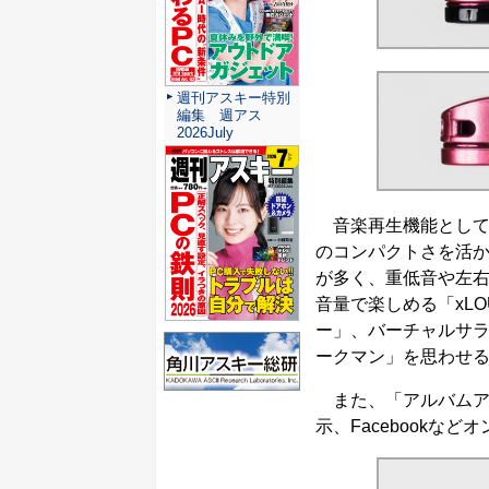
週刊アスキー特別
編集 週アス
2026July
音楽再生機能としては
のコンパクトさを活
が多く、重低音や左
音量で楽しめる「xL
ー」、バーチャルサラ
ークマン」を思わせ
また、「アルバムア
示、Facebookな