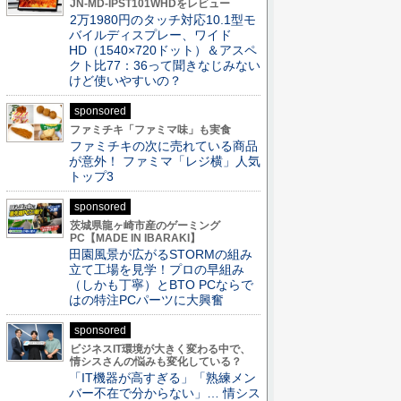
JN-MD-IPST101WHDをレビュー
2万1980円のタッチ対応10.1型モ
バイルディスプレー、ワイド
HD（1540×720ドット）＆アスペ
クト比77：36って聞きなじみない
けど使いやすいの？
sponsored
ファミチキ「ファミマ味」も実食
ファミチキの次に売れている商品
が意外！ ファミマ「レジ横」人気
トップ3
sponsored
茨城県龍ヶ崎市産のゲーミング
PC【MADE IN IBARAKI】
田園風景が広がるSTORMの組み
立て工場を見学！プロの早組み
（しかも丁寧）とBTO PCならで
はの特注PCパーツに大興奮
sponsored
ビジネスIT環境が大きく変わる中で、
情シスさんの悩みも変化している？
「IT機器が高すぎる」「熟練メン
バー不在で分からない」… 情シス