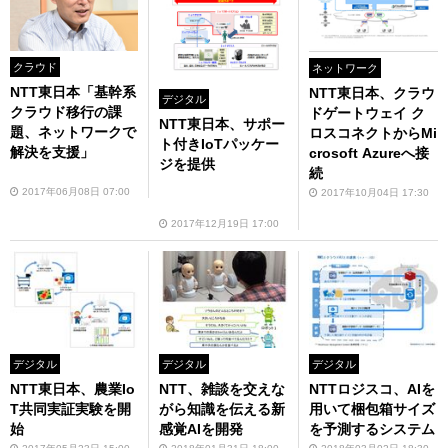
クラウド
ネットワーク
NTT東日本「基幹系
NTT東日本、クラウ
デジタル
クラウド移行の課
ドゲートウェイ ク
NTT東日本、サポー
題、ネットワークで
ロスコネクトからMi
ト付きIoTパッケー
解決を支援」
crosoft Azureへ接
ジを提供
続
2017年06月08日 07:00
2017年10月04日 17:30
2017年12月19日 17:00
デジタル
デジタル
デジタル
NTT東日本、農業Io
NTT、雑談を交えな
NTTロジスコ、AIを
T共同実証実験を開
がら知識を伝える新
用いて梱包箱サイズ
始
感覚AIを開発
を予測するシステム