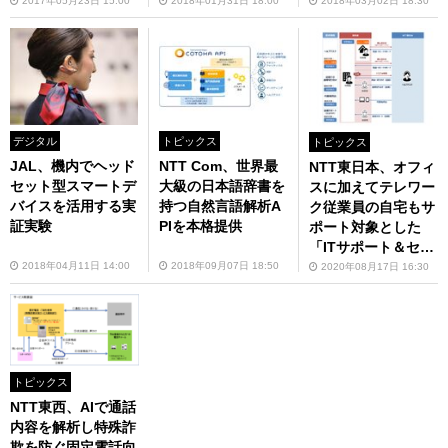
2017年05月23日 15:00
2018年01月31日 18:00
2018年03月02日 18:30
デジタル
トピックス
トピックス
JAL、機内でヘッド
NTT Com、世界最
NTT東日本、オフィ
セット型スマートデ
大級の日本語辞書を
スに加えてテレワー
バイスを活用する実
持つ自然言語解析A
ク従業員の自宅もサ
証実験
PIを本格提供
ポート対象とした
「ITサポート＆セキ
ュリティ」新プラン
2018年04月11日 14:00
2018年09月07日 18:50
2020年08月17日 16:30
トピックス
NTT東西、AIで通話
内容を解析し特殊詐
欺を防ぐ固定電話向