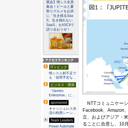
親会】情シス全員
集合！ビールと夏
祭りグルメをお供
に「生き残るSaa
S、生き残れない
SaaS」をASCIIで
語り合おうぜ！
アクセスランキン
ITトピック
グ
情シス人材不足で
も「採用予定な…
ビジネス・開発
「Gemini
Enterprise」に…
sponsored
NTTコミュニケーショ
キャッシュレス決
Facebook、Amaz
済の利用シーン…
立、およびアジア・米
Team Leaders
ることに合意し、10
Power Automate