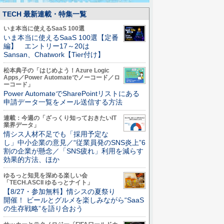
TECH 最新連載・特集一覧
いま本当に使えるSaaS 100選
いま本当に使えるSaaS 100選【定番
編】 エントリー17～20は
Sansan、Chatwork【Tier付け】
松本典子の「はじめよう！Azure Logic
Apps／Power Automateでノーコード／ロ
ーコード」
Power AutomateでSharePointリストにある
申請データ一覧をメール送信する方法
連載：今週の「ざっくり知っておきたいIT
業界データ」
情シス人材不足でも「採用予定な
し」中小企業の意見／“従業員発のSNS炎上”6
割の企業が懸念／「SNS疲れ」利用を減らす
効果的方法、ほか
ゆるっと知見を深める楽しい会
「TECH.ASCII ゆるっとナイト」
【8/27・参加無料】情シスの夏祭り
開催！ ビールとグルメを楽しみながら“SaaS
の生存戦略”を語り合おう