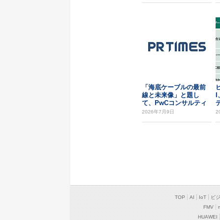
「海底ケーブルの最前
線と未来像」と題し
て、PwCコンサルティ
ング合同会社 榎本 ...
m
2026年7月9日
2
TOP
AI
IoT
ビ
FMV
HUAWEI