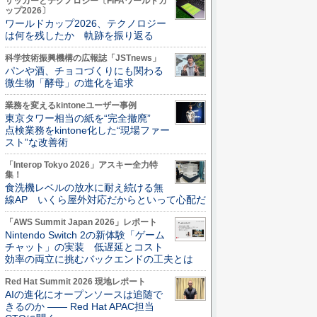
サッカーとテクノロジー〔FIFAワールドカ
ップ2026〕
ワールドカップ2026、テクノロジー
は何を残したか 軌跡を振り返る
科学技術振興機構の広報誌「JSTnews」
パンや酒、チョコづくりにも関わる
微生物「酵母」の進化を追求
業務を変えるkintoneユーザー事例
東京タワー相当の紙を“完全撤廃”
点検業務をkintone化した“現場ファー
スト”な改善術
「Interop Tokyo 2026」アスキー全力特
集！
食洗機レベルの放水に耐え続ける無
線AP いくら屋外対応だからといって心配だ
「AWS Summit Japan 2026」レポート
Nintendo Switch 2の新体験「ゲーム
チャット」の実装 低遅延とコスト
効率の両立に挑むバックエンドの工夫とは
Red Hat Summit 2026 現地レポート
AIの進化にオープンソースは追随で
きるのか ―― Red Hat APAC担当