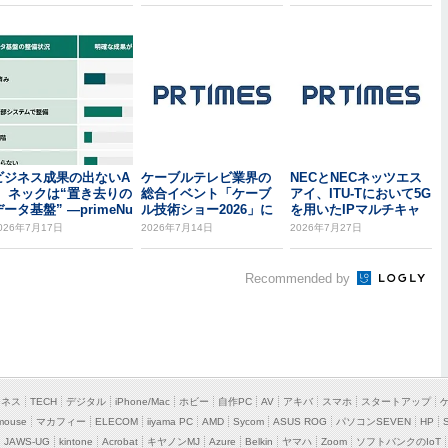
ビジネス成果の出ないA
ケーブルテレビ業界の
NECとNECネッツエス
I、ネックは“置き去りの
総合イベント「ケーブ
アイ、ITU-Tにおいて5G
データ基盤” ―primeNu
ル技術ショー2026」に
を用いたIPマルチキャ
b...
出展
スト放...
026年7月17日
2026年7月14日
2026年7月27日
Recommended by
ジネス
TECH
デジタル
iPhone/Mac
ホビー
自作PC
AV
アキバ
スマホ
スタートアップ
mouse
マカフィー
ELECOM
iiyama PC
AMD
Sycom
ASUS ROG
パソコンSEVEN
HP
JAWS-UG
kintone
Acrobat
キヤノンMJ
Azure
Belkin
ヤマハ
Zoom
ソフトバンクのIoT