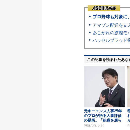
プロ野球も対象に
この記事を読まれたあな
元キーエンス人事25年
のプロが語る人事評価
の勘所。「組織を腐ら
せるNG評価」とは...
PR(ビズヒント)
P