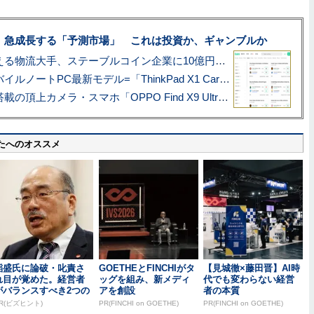
、急成長する「予測市場」 これは投資か、ギャンブルか
アマゾン配送を支える物流大手、ステーブルコイン企業に10億円投資のワケ
あこがれの旗艦モバイルノートPC最新モデル=「ThinkPad X1 Carbon Gen 14 Aura Edition」実機レビュー
ハッセルブラッド搭載の頂上カメラ・スマホ「OPPO Find X9 Ultra」実写レビュー=プロが本気で徹底撮影しました!!
たへのオススメ
稲盛氏に論破・叱責さ
GOETHEとFINCHIがタ
【見城徹×藤田晋】AI時
れ目が覚めた。経営者
ッグを組み、新メディ
代でも変わらない経営
がバランスすべき2つの
アを創設
者の本質
背反
R(ビズヒント)
PR(FINCHI on GOETHE)
PR(FINCHI on GOETHE)