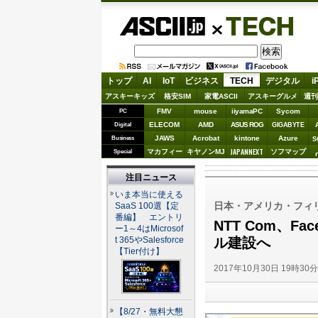
ASCII.jp
TECH
トップ
AI
IoT
ビジネス
TECH
デジタル
i
アスキーキッズ
格安SIM
家電ASCII
アスキーグルメ
週刊
FMV
mouse
iiyamaPC
Sycom
PC
ELECOM
AMD
ASUS ROG
Digital
GIGABYTE
JAWS
Acrobat
kintone
Azure
Business
S
JAPANNEXT
マカフィー
キヤノンMJ
ソフマップ
Special
注目ニュース
いま本当に使える
日本・アメリカ・フィリ
SaaS 100選【定
番編】 エントリ
NTT Com、F
ー1～4はMicrosof
ル建設へ
t 365やSalesforce
【Tier付け】
2017年10月30日 19時30
【8/27・無料大懇