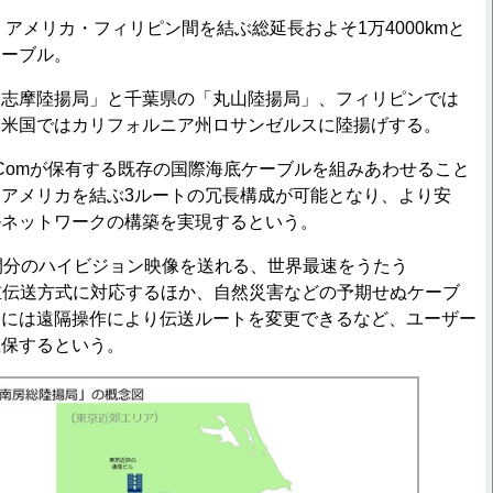
・アメリカ・フィリピン間を結ぶ総延長およそ1万4000kmと
ケーブル。
志摩陸揚局」と千葉県の「丸山陸揚局」、フィリピンでは
、米国ではカリフォルニア州ロサンゼルスに陸揚げする。
T Comが保有する既存の国際海底ケーブルを組みあわせること
アメリカを結ぶ3ルートの冗長構成が可能となり、より安
ルネットワークの構築を実現するという。
間分のハイビジョン映像を送れる、世界最速をうたう
長多重伝送方式に対応するほか、自然災害などの予期せぬケーブ
合には遠隔操作により伝送ルートを変更できるなど、ユーザー
確保するという。