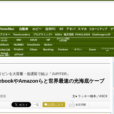
Phone/Mac
自動車
ホビー
自作PC
AV
アキバ
スマホ
ゲ
スタートアップ
アスキー
TeamLeaders
プログラミング+
SDGs
地方活性
PUACL2026
ChallengersJP
パソコン
ゲーミングPC
MSI
ASUS
HP
STORM
SEVEN
ASRock
HUAWEI
ViewSonic
Belkin
ソフトバンクの
Dropbox
CData
Backlog
Fortinet
ヤマハ
Zoom
ORACOM
IoT
brand
pCloud
new ME!
ピンを大容量・低遅延で結ぶ「JUPITER」
acebookやAmazonらと世界最速の光海底ケーブ
分更新
文● ラッキー橋本／ASCII
お気に入り
一覧