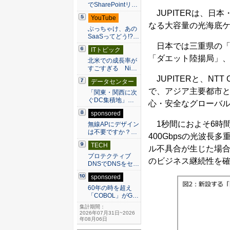
でSharePointリ…
JUPITERは、日本
YouTube
なる大容量の光海底
ぶっちゃけ、あの
SaaSってどう!?…
日本では三重県の「
ITトピック
「ダエット陸揚局」
北米での成長率が
すごすぎる Ni…
JUPITERと、NT
データセンター
で、アジア主要都市と
「関東・関西に次
ぐDC集積地」…
心・安全なグローバ
sponsored
1秒間におよそ6時
無線APにデザイン
は不要ですか？…
400Gbpsの光波
TECH
ル不具合が生じた場
プロテクティブ
のビジネス継続性を
DNSでDNSをセ…
sponsored
60年の時を超え
「COBOL」がG…
集計期間：
2026年07月31日~2026
年08月06日