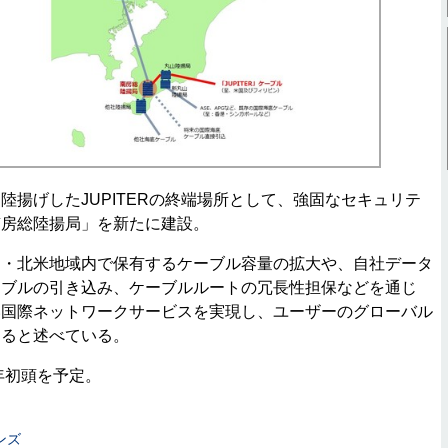
揚げしたJUPITERの終端場所として、強固なセキュリテ
南房総陸揚局」を新たに建設。
・北米地域内で保有するケーブル容量の拡大や、自社データ
ーブルの引き込み、ケーブルルートの冗長性担保などを通じ
い国際ネットワークサービスを実現し、ユーザーのグローバル
すると述べている。
年初頭を予定。
ンズ