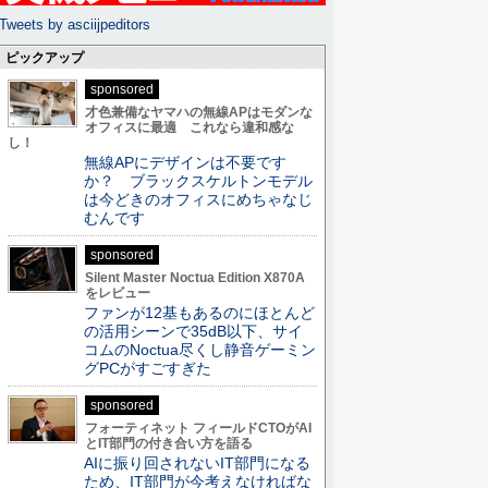
Tweets by asciijpeditors
ピックアップ
sponsored
才色兼備なヤマハの無線APはモダンな
オフィスに最適 これなら違和感な
し！
無線APにデザインは不要です
か？ ブラックスケルトンモデル
は今どきのオフィスにめちゃなじ
むんです
sponsored
Silent Master Noctua Edition X870A
をレビュー
ファンが12基もあるのにほとんど
の活用シーンで35dB以下、サイ
コムのNoctua尽くし静音ゲーミン
グPCがすごすぎた
sponsored
フォーティネット フィールドCTOがAI
とIT部門の付き合い方を語る
AIに振り回されないIT部門になる
ため、IT部門が今考えなければな