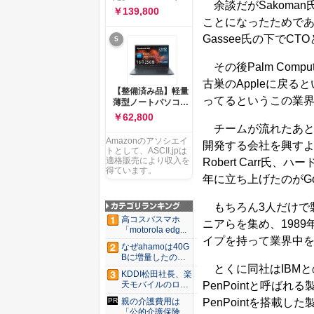
ー 83K9003JJP ノー
余談だがSakoman
ソコン Vivobook 15
￥139,800
トPC
M1502NAQ 15.6イ
ことになったためである
ンチ AMD Ryzen 7
Gassee氏の下でCT
5
170 メモリ16GB
SSD 512GB
Microsoft 365
その後Palm Compu
Personal (24か月版)
古巣のAppleに戻
搭載 Windows 11 重
【整備済み品】軽量
量1.7kg Wi-Fi 6E ク
ってるというこの業
薄型ノートパソコン
ワイエットブルー
dynabook G83 ■
￥62,800
M1502NAQ-
13.3型
チームが流れたあと、K
R7165BUWS
FHD(1920x1080) -
Amazonのアソシエイ
開発する会社を興す
高性能第11世代Core
トとして、ASCII.jpは
i5-1135G7 - メモリ
適格販売により収入を
Robert Carr氏、
16GB - SSD 256GB
得ています。
年に立ち上げたのがGo 
- Webカメラ -
WiFi&Bluetooth -
USB Type-C - MS
もちろん3人だけで
Office 2021 - Win11
高コスパスマホ
ニアらを集め、1989
搭載
「motorola edg...
イプを持って業界中
なぜahamoは40G
Bに増量したの
とくに同社はIBMと
か ...
KDDI松田社長、楽
PenPointと呼ば
天モバイルのロー
ミン...
PenPointを搭載した
親の介護費用は
「公的介護保険」