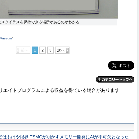
SL。左にスタイラスを保持できる場所があるのがわかる
y Museum
”
前へ
1
2
3
次へ
リエイトプログラムによる収益を得ている場合があります
しではもはや限界 TSMCが明かすメモリー開発にAIが不可欠となった