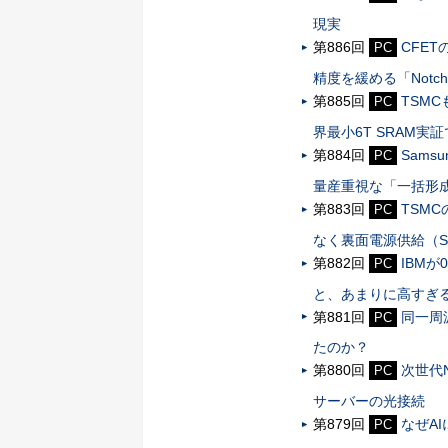
現実
第886回
CFE
PC
精度を緩める「Notch 
第885回
TSMC
PC
界最小6T SRAM実
第884回
Sams
PC
量産重視な「一括形
第883回
TSM
PC
なく裏面電源供給（S
第882回
IBMが
PC
と、あまりに高すぎ
第881回
同一周波
PC
たのか？
第880回
次世代N
PC
サーバーの光接続
第879回
なぜA
PC