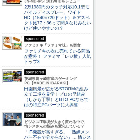
JN-MD-IPST101WHDをレビュー
2万1980円のタッチ対応10.1型モ
バイルディスプレー、ワイド
HD（1540×720ドット）＆アスペ
クト比77：36って聞きなじみない
けど使いやすいの？
sponsored
ファミチキ「ファミマ味」も実食
ファミチキの次に売れている商品
が意外！ ファミマ「レジ横」人気
トップ3
sponsored
茨城県龍ヶ崎市産のゲーミング
PC【MADE IN IBARAKI】
田園風景が広がるSTORMの組み
立て工場を見学！プロの早組み
（しかも丁寧）とBTO PCならで
はの特注PCパーツに大興奮
sponsored
ビジネスIT環境が大きく変わる中で、
情シスさんの悩みも変化している？
「IT機器が高すぎる」「熟練メン
バー不在で分からない」… 情シス