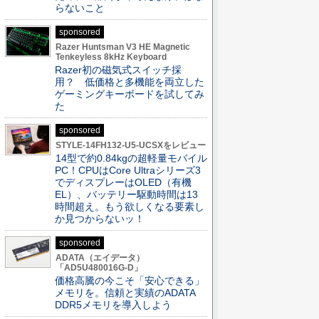
らないこと
sponsored
Razer Huntsman V3 HE Magnetic
Tenkeyless 8kHz Keyboard
Razer初の磁気式スイッチ採
用？ 低価格と多機能を両立した
ゲーミングキーボードを試してみ
た
sponsored
STYLE-14FH132-U5-UCSXをレビュー
14型で約0.84kgの超軽量モバイル
PC！CPUはCore Ultraシリーズ3
でディスプレーはOLED（有機
EL）、バッテリー駆動時間は13
時間超え。もう欲しくなる要素し
か見つからないッ！
sponsored
ADATA（エイデータ）
「AD5U480016G-D」
価格高騰の今こそ「安心できる」
メモリを。信頼と実績のADATA
DDR5メモリを導入しよう