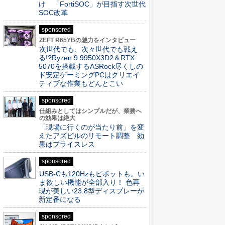
け 「FortiSOC」が目指す次世代
SOC改革
sponsored
ZEFT R65YBの魅力をインタビュー
次世代でも、次々世代でも戦え
る!?Ryzen 9 9950X3D2＆RTX
5070を搭載するASRock尽くしの
ド安定ゲーミングPCはクリエイ
ティブな作業もどんとこい
sponsored
仕組みとしてはシンプルだが、業務へ
の効果は絶大
「現場に行くのが当たり前」を変
えたアズビルのリモート調整 効
果はプライスレス
sponsored
USB-Cも120Hzもピボットも。い
ま欲しい機能が全部入り！ 色再
現が美しい23.8型ディスプレーが
新定番になる
sponsored