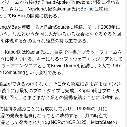
氏がチームから抜けた理由はAppleでNewtonの開発に携わる
。さらに、Newtonの後Sakoman氏は
Be Inc.
に移籍、
OとしてBeBoxの開発に携わる。
tingがBeを買収するとPalmSourceに移籍、そして2003年に
るという、なんというか同じ人がいろいろな会社をぐるぐると回
界を体現するかのような経歴の持ち主である。
apor氏はKaplan氏に、自身で手書きプラットフォームを
ように焚きつける。キーになるソフトウェアエンジニアとして
ハードウェアエンジニアとしてKevin Dorenを勧誘し、3人で1987
Computingという会社である。
製品ができるわけもなく、そこから急速にさまざまなエンジ
年後半には最初のプロトタイプも完成。Kaplan氏はプロトタ
を飛び回り、さまざまな企業との提携を結ぶことに成功する。
の提携を結ぶことにも成功しており、1992年の1月に
れる製品の発表を無事行なうことに成功する。1月の時点で
製品として発表されたのはNCRのNCF 3125、MicroSlateの