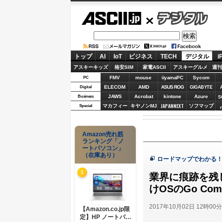
ASCII.jp
デジタル
トップ
AI
IoT
ビジネス
TECH
デジタル
i
アスキーキッズ
格安SIM
家電ASCII
アスキーグルメ
週刊
FMV
mouse
iiyamaPC
Sycom
PC
ELECOM
AMD
ASUS ROG
Digital
GIGABYTE
JAWS
Acrobat
kintone
Azure
Business
S
JAPANNEXT
マカフィー
キヤノンMJ
ソフマップ
Special
Amazon売れ筋
ランキング「ノ
ートパソコン」
（在庫あり）
ロードマップでわかる
1
業界に痕跡を残
けOSのGo Comp
2017年10月02日 12時00
【Amazon.co.jp限
定】HP ノートパソ