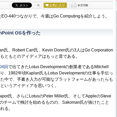
お気に入り
一覧
O-440つながりで、今週はGo Computingを紹介しよう。
Point OSを作った
an氏、Robert Carr氏、Kevin Doren氏の3人はGo Corporation
、もともとのアイディアはもっと昔である。
04回
で出てきたLotus Developmentの創業者であるMitchell
り、1982年頃Kaplan氏もLotus Developmentの仕事を手伝っ
した中で、手書き入力が可能なプラットフォームがあったらも
、というアイディアを思いつく。
or氏、さらにLotusのPeter Miller氏、そしてAppleのSteve
4人のチームで検討を始めるものの、Sakoman氏が抜けたこと
流れる。