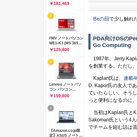
コン 15-fd 15.6イン
￥181,469
チ インテル Core 5
120U メモリ16GB
2
SSD512GB
Beの回
で少し触れたE
Windows 11
Microsoft Office
2024搭載 WPS
Office搭載 カメラシ
PDA向けOSのPen
FMV ノートパソコン
ャッター 指紋認証 薄
WE1-K3 (MS 365
Go Computing
型 Copilotキー搭載
Personal/Copilotキ
￥125,800
ナチュラルシルバー
ー搭載/Win 11/15.6
(BJ0M5PA-AAAI)
型/Core
1987年、Jerry Kapl
3
i5/16GB/SSD
を創業する。ただし
512GB/ホワイト)
FMVWK3E15W_AZ
Kaplan氏は、
連載4
Lenovo ノートパソ
D. Kapor氏の友人であ
コン パソコン
ていたらしい。そう
IdeaPad Slim 3 14.0
￥159,800
インチ AMD
っと便利になるのに
Ryzen™ 5 8640HS
4
メモリ16GB
当初はKaplan氏とKap
SSD512GB
Microsoft 365 試用
Sakoman氏という
版 Windows11 バッ
でチームを組む話は
テリー駆動12.6時間
【Amazon.co.jp限
重量1.39kg ルナグレ
定】ASUS ノートパ