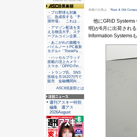
FINCHI on GOETHE
画像の出典は、“
Rare & Old Compu
ASCII倶楽部
・プロ野球も対象
に、急成長する「予
他にGRiD Systems C
測市場」 これは…
・アマゾン配送を支
明)が6月に出荷されるとした
える物流大手、ステ
Information 
ーブルコイン企業…
・あこがれの旗艦モ
バイルノートPC最新
モデル=「ThinkPa…
・ハッセルブラッド
搭載の頂上カメラ・
スマホ「OPPO Fin…
・トランプ氏、SNS
投稿を月1620万円で
販売 金融機関向…
ASCII倶楽部とは
注目ニュース
週刊アスキー特別
編集 週アス
2026August