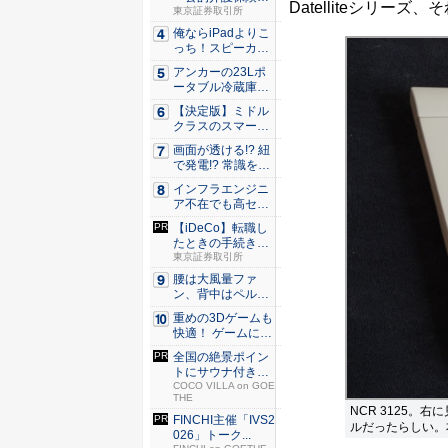
Datelliteシリーズ、
でカバーで...
東京証券取引所
俺ならiPadよりこ
っち！スピーカー
9個...
アンカーの23Lポ
ータブル冷蔵庫が
Ama...
【決定版】ミドル
クラスのスマート
フォンの...
画面が透ける!? 紐
で発電!? 常識を
ぶ...
インフラエンジニ
ア不在でも高セキ
ュリティ...
【iDeCo】転職し
たときの手続き方
法【...
東京証券取引所
腰は大風量ファ
ン、背中はペルチ
ェ冷却。ダ...
重めの3Dゲームも
快適！ ゲームに強
いH...
全国の絶景ポイン
トにサウナ付きの
シェア別...
COCO VILLA on GOE
THE
NCR 3125。
FINCHI主催「IVS2
ルだったらしい。
026」トーク...