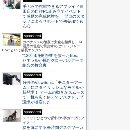
手ぶらで挑戦できるアプライド豊
田店の自作PC組み立てイベント
で感動の完成体験を！ プロのスタ
ッフによるサポートで初参加でも
安心
sponsored
ガバナンスの徹底で安全を担保し、AI
活用の促進で目指すのは“トレジャー
Box”という成長エンジン
“120TB消失危機”を救ったBox。
ゼネラルが挑むグローバルデータ
統合の舞台裏
sponsored
好評のViewSonic「モニターアー
ム」にスタイリッシュなモデルが
新登場！ アームの動きがスムーズ
で、机も広く使えてデスクトップ
環境が激変した
sponsored
スイッチひとつで背中のS字カーブにフ
ィット！
腰を気にする長時間デスクワーカ