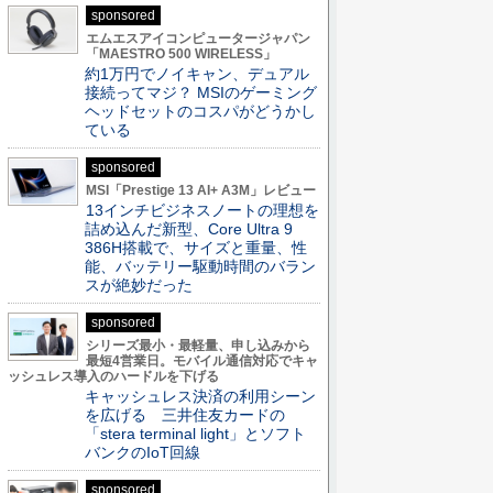
sponsored
エムエスアイコンピュータージャパン
「MAESTRO 500 WIRELESS」
約1万円でノイキャン、デュアル
接続ってマジ？ MSIのゲーミング
ヘッドセットのコスパがどうかし
ている
sponsored
MSI「Prestige 13 AI+ A3M」レビュー
13インチビジネスノートの理想を
詰め込んだ新型、Core Ultra 9
386H搭載で、サイズと重量、性
能、バッテリー駆動時間のバラン
スが絶妙だった
sponsored
シリーズ最小・最軽量、申し込みから
最短4営業日。モバイル通信対応でキャ
ッシュレス導入のハードルを下げる
キャッシュレス決済の利用シーン
を広げる 三井住友カードの
「stera terminal light」とソフト
バンクのIoT回線
sponsored