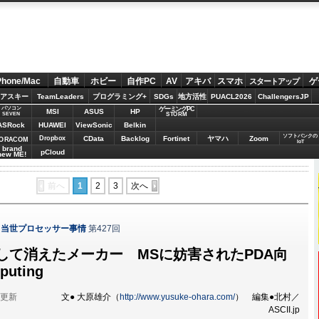
Phone/Mac
自動車
ホビー
自作PC
AV
アキバ
スマホ
ゲ
スタートアップ
アスキー
TeamLeaders
プログラミング+
SDGs
地方活性
PUACL2026
ChallengersJP
パソコン
ゲーミングPC
MSI
ASUS
HP
STORM
SEVEN
ASRock
HUAWEI
ViewSonic
Belkin
ソフトバンクの
Dropbox
CData
Backlog
Fortinet
ヤマハ
Zoom
ORACOM
IoT
brand
pCloud
new ME!
前へ
1
2
3
次へ
！当世プロセッサー事情
第427回
して消えたメーカー MSに妨害されたPDA向
uting
分更新
文● 大原雄介（
http://www.yusuke-ohara.com/
） 編集●北村／
ASCII.jp