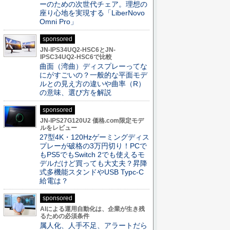
ーのための次世代チェア。理想の
座り心地を実現する「LiberNovo
Omni Pro」
sponsored
JN-IPS34UQ2-HSC6とJN-
IPSC34UQ2-HSC6で比較
曲面（湾曲）ディスプレーってな
にがすごいの？一般的な平面モデ
ルとの見え方の違いや曲率（R）
の意味、選び方を解説
sponsored
JN-IPS27G120U2 価格.com限定モデ
ルをレビュー
27型4K・120Hzゲーミングディス
プレーが破格の3万円切り！PCで
もPS5でもSwitch 2でも使えるモ
デルだけど買っても大丈夫？昇降
式多機能スタンドやUSB Typc-C
給電は？
sponsored
AIによる運用自動化は、企業が生き残
るための必須条件
属人化、人手不足、アラートだら