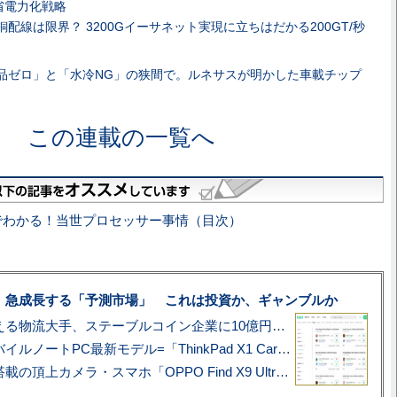
省電力化戦略
銅配線は限界？ 3200Gイーサネット実現に立ちはだかる200GT/秒
品ゼロ」と「水冷NG」の狭間で。ルネサスが明かした車載チップ
この連載の一覧へ
でわかる！当世プロセッサー事情（目次）
、急成長する「予測市場」 これは投資か、ギャンブルか
アマゾン配送を支える物流大手、ステーブルコイン企業に10億円投資のワケ
あこがれの旗艦モバイルノートPC最新モデル=「ThinkPad X1 Carbon Gen 14 Aura Edition」実機レビュー
ハッセルブラッド搭載の頂上カメラ・スマホ「OPPO Find X9 Ultra」実写レビュー=プロが本気で徹底撮影しました!!