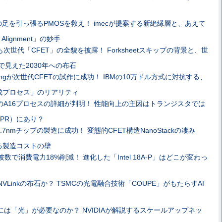
Tの足を引っ張るPMOSを救え！ imecが提案する新絶縁層と、あえて
Alignment」の妙手
も次世代「CFET」の全貌を披露！ Forksheetスキップの背景と、世
証で見えた2030年への布石
ungが次世代CFETの試作に成功！ IBMの10万ドル方式に対抗する、
成プロセス」のリアリティ
CのA16プロセスの詳細が判明！ 性能向上の主因はトランジスタでは
PR）にあり？
0.7nmチップの製造に成功！ 変態的CFET構造NanoStackの凄み
る製造コストの壁
数で消費電力18%削減！ 進化した「Intel 18A-P」はどこが変わっ
VLinkの布石か？ TSMCの光電融合技術「COUPE」がもたらすAI
Iには「光」が必要なのか？ NVIDIAが解説するスケールアップネッ