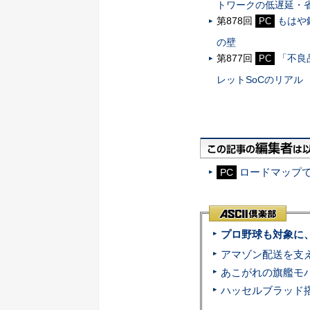
トワークの低遅延・
第878回
もはや
PC
の壁
第877回
「不良
PC
レットSoCのリアル
ロードマップ
PC
プロ野球も対象に