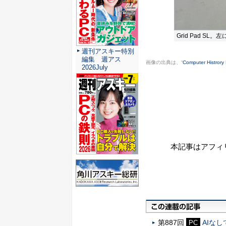
Grid Pad 
週刊アスキー特別
編集 週アス
画像の出典は、“
Computer Histror
2026July
本記事はアフィ
第887回
AIな
PC