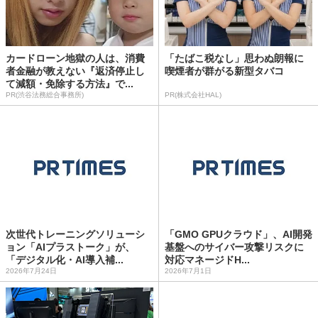
カードローン地獄の人は、消費
「たばこ税なし」思わぬ朗報に
者金融が教えない『返済停止し
喫煙者が群がる新型タバコ
て減額・免除する方法』で...
PR(渋谷法務総合事務所)
PR(株式会社HAL)
次世代トレーニングソリューシ
「GMO GPUクラウド」、AI開発
ョン「AIプラストーク」が、
基盤へのサイバー攻撃リスクに
「デジタル化・AI導入補...
対応マネージドH...
2026年7月24日
2026年7月1日