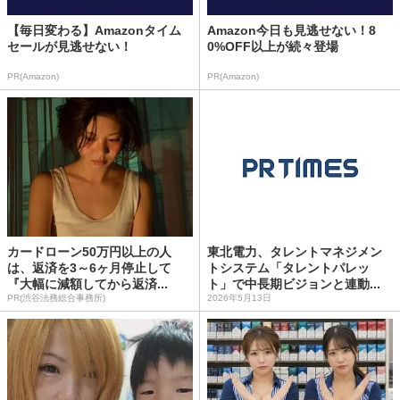
【毎日変わる】Amazonタイム
Amazon今日も見逃せない！8
セールが見逃せない！
0%OFF以上が続々登場
PR(Amazon)
PR(Amazon)
カードローン50万円以上の人
東北電力、タレントマネジメン
は、返済を3～6ヶ月停止して
トシステム「タレントパレッ
『大幅に減額してから返済...
ト」で中長期ビジョンと連動...
PR(渋谷法務総合事務所)
2026年5月13日