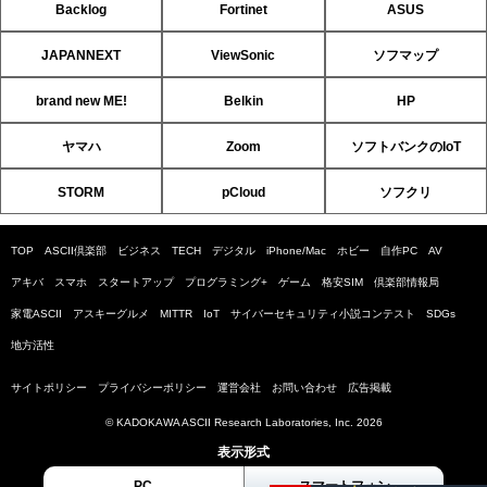
Backlog
Fortinet
ASUS
JAPANNEXT
ViewSonic
ソフマップ
brand new ME!
Belkin
HP
ヤマハ
Zoom
ソフトバンクのIoT
STORM
pCloud
ソフクリ
TOP
ASCII倶楽部
ビジネス
TECH
デジタル
iPhone/Mac
ホビー
自作PC
AV
アキバ
スマホ
スタートアップ
プログラミング+
ゲーム
格安SIM
倶楽部情報局
家電ASCII
アスキーグルメ
MITTR
IoT
サイバーセキュリティ小説コンテスト
SDGs
地方活性
サイトポリシー
プライバシーポリシー
運営会社
お問い合わせ
広告掲載
© KADOKAWA ASCII Research Laboratories, Inc. 2026
表示形式
PC
スマートフォン