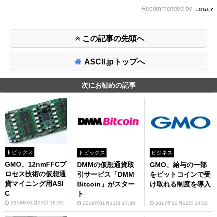
Recommended by
この記事の先頭へ
ASCII.jpトップへ
次にお勧めの記事
トピックス
トピックス
ビジネス
GMO、12nmFFCプ
DMMの仮想通貨取
GMO、給与の一部
ロセス技術の仮想通
引サービス「DMM
をビットコインで受
貨マイニング用ASI
Bitcoin」がスター
け取れる制度を導入
C
ト
2018年01月23日 16:20
2018年01月11日 17:30
2017年12月12日 14:30