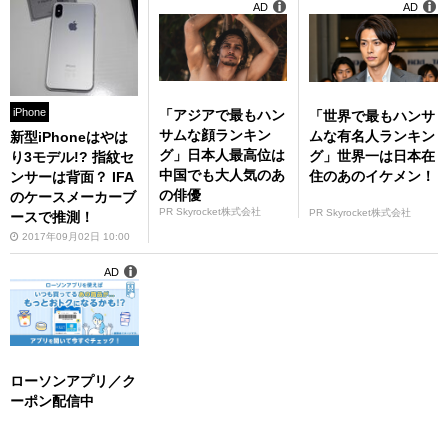
AD
AD
iPhone
「アジアで最もハン
「世界で最もハンサ
サムな顔ランキン
ムな有名人ランキン
新型iPhoneはやは
グ」日本人最高位は
グ」世界一は日本在
り3モデル!? 指紋セ
中国でも大人気のあ
住のあのイケメン！
ンサーは背面？ IFA
の俳優
のケースメーカーブ
PR Skyrocket株式会社
PR Skyrocket株式会社
ースで推測！
2017年09月02日 10:00
AD
ローソンアプリ／ク
ーポン配信中