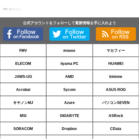
PR ローソン
公式アカウントをフォローして最新情報を手に入れよう
FMV
mouse
マカフィー
ELECOM
iiyama PC
HUAWEI
JAWS-UG
AMD
kintone
Acrobat
Sycom
ASUS ROG
キヤノンMJ
Azure
パソコンSEVEN
MSI
GIGABYTE
ASRock
SORACOM
Dropbox
CData