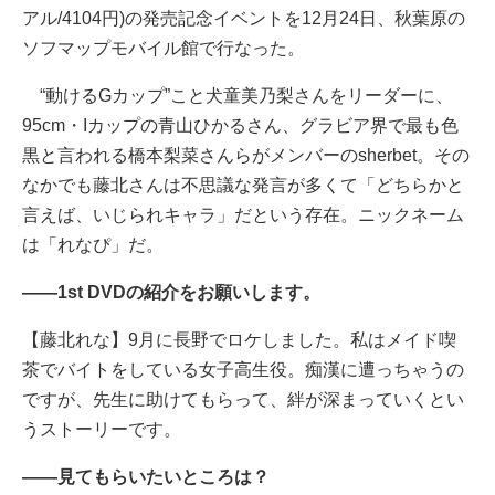
アル/4104円)の発売記念イベントを12月24日、秋葉原の
ソフマップモバイル館で行なった。
“動けるGカップ”こと犬童美乃梨さんをリーダーに、
95cm・Iカップの青山ひかるさん、グラビア界で最も色
黒と言われる橋本梨菜さんらがメンバーのsherbet。その
なかでも藤北さんは不思議な発言が多くて「どちらかと
言えば、いじられキャラ」だという存在。ニックネーム
は「れなぴ」だ。
――1st DVDの紹介をお願いします。
【藤北れな】9月に長野でロケしました。私はメイド喫
茶でバイトをしている女子高生役。痴漢に遭っちゃうの
ですが、先生に助けてもらって、絆が深まっていくとい
うストーリーです。
――見てもらいたいところは？