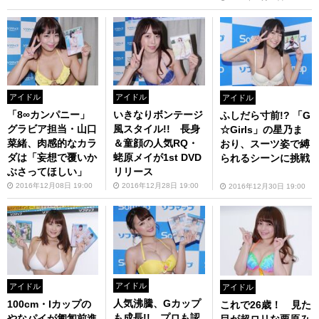
アイドル
アイドル
アイドル
「8∞カンパニー」
いきなりボンテージ
ふしだら寸前!? 「G
グラビア担当・山口
風スタイル!! 長身
☆Girls」の星乃ま
菜緒、肉感的なカラ
＆童顔の人気RQ・
おり、スーツ姿で縛
ダは「妄想で覆いか
蛯原メイが1st DVD
られるシーンに挑戦
ぶさってほしい」
リリース
2016年12月08日 19:00
2016年12月28日 19:00
2016年12月30日 19:00
アイドル
アイドル
アイドル
人気沸騰、Gカップ
100cm・Iカップの
これで26歳！ 見た
も成長!! プロも認
やなパイが匍匐前進
目が超ロリな栗原み