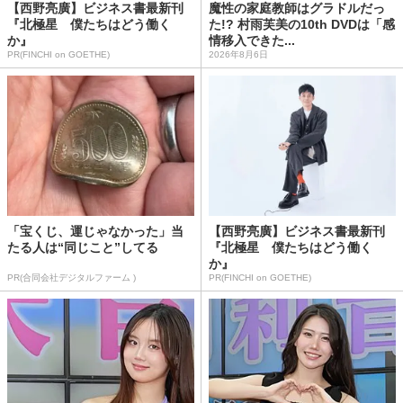
【西野亮廣】ビジネス書最新刊
魔性の家庭教師はグラドルだっ
『北極星 僕たちはどう働く
た!? 村雨芙美の10th DVDは「感
か』
情移入できた...
PR(FINCHI on GOETHE)
2026年8月6日
「宝くじ、運じゃなかった」当
【西野亮廣】ビジネス書最新刊
たる人は“同じこと”してる
『北極星 僕たちはどう働く
か』
PR(合同会社デジタルファーム )
PR(FINCHI on GOETHE)