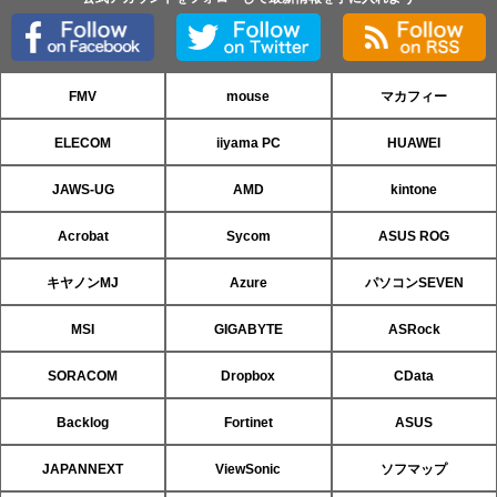
FMV
mouse
マカフィー
ELECOM
iiyama PC
HUAWEI
JAWS-UG
AMD
kintone
Acrobat
Sycom
ASUS ROG
キヤノンMJ
Azure
パソコンSEVEN
MSI
GIGABYTE
ASRock
SORACOM
Dropbox
CData
Backlog
Fortinet
ASUS
JAPANNEXT
ViewSonic
ソフマップ