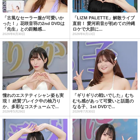
「古風なセーラー服が可愛いか
「LIZM PALETTE」解散ライブ
った！」花咲音羽の2nd DVDは
直前！ 愛河莉音が初めての沖縄
「先生」との距離感...
ロケで大胆に...
2026年6月30日
2026年6月13日
憧れのエステティシャン姿も実
「ギリギリの戦いでした」むち
現！ 絶賛ブレイク中の柚乃り
むち感があって可愛いと話題の
か、多彩なコスチュームで...
なる子、1st DVDで...
2026年5月29日
2026年7月30日