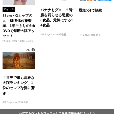
アイドル
バナナもダメ…？腎
最短5分で接続
臓を弱らせる悪魔の
88cm・Gカップの
6食品、元気にする1
元・SKE48佐藤聖
4食品
羅、1年半ぶりの6th
DVDで禁断の猛アタ
PR Skyrocket株式会社
PR LotusFlare Inc
ック！
2017年01月18日 19:40
AD
「世界で最も高級な
犬猫ランキング」1
位のセレブな姿に驚
き！
PR Skyrocket株式会社
公式アカウントをフォローして最新情報を手に入れよう