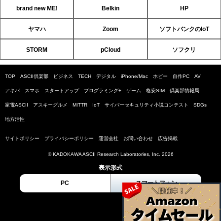
brand new ME!
Belkin
HP
ヤマハ
Zoom
ソフトバンクのIoT
STORM
pCloud
ソフクリ
TOP
ASCII倶楽部
ビジネス
TECH
デジタル
iPhone/Mac
ホビー
自作PC
AV
アキバ
スマホ
スタートアップ
プログラミング+
ゲーム
格安SIM
倶楽部情報局
家電ASCII
アスキーグルメ
MITTR
IoT
サイバーセキュリティ小説コンテスト
SDGs
地方活性
サイトポリシー
プライバシーポリシー
運営会社
お問い合わせ
広告掲載
© KADOKAWA ASCII Research Laboratories, Inc. 2026
表示形式
PC
スマートフォン