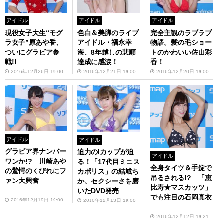
アイドル
アイドル
アイドル
現役女子大生“モグ
色白＆美脚のライブ
完全主観のラブラブ
ラ女子”原あや香、
アイドル・福永幸
物語。髪の毛ショー
ついにグラビア参
海、8年越しの悲願
トのかわいい佐山彩
戦!!
達成に感涙！
香！
2016年12月26日 19:00
2016年12月21日 19:00
2016年12月20日 19:00
アイドル
アイドル
グラビア界ナンバー
迫力のIカップが迫
アイドル
ワンか!? 川崎あや
る！「17代目ミニス
全身タイツ＆手錠で
の驚愕のくびれにフ
カポリス」の結城ち
吊るされる!? 「恵
ァン大興奮
か、セクシーさを磨
比寿★マスカッツ」
いたDVD発売
でも注目の石岡真衣
2016年12月19日 19:00
2016年12月13日 19:00
2016年12月12日 19:21