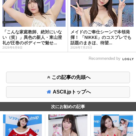
「こんな家庭教師、絶対にいな
メイドのご奉仕シーンで本領発
い（笑）」異色の新人・東山澄
揮！ 「NIKKE」のコスプレでも
礼が圧巻のボディーで魅せ...
話題のまきほ、待望...
2026年6月9日
2026年7月25日
Recommended by
この記事の先頭へ
ASCII.jpトップへ
次にお勧めの記事