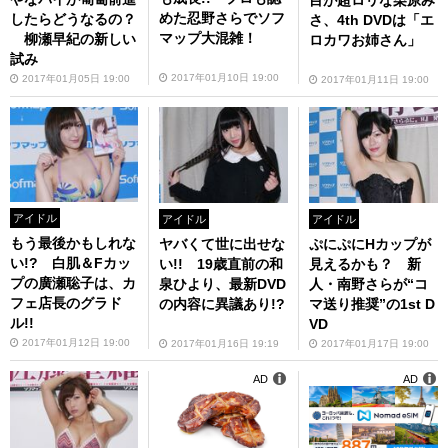
めた忍野さらでソフ
したらどうなるの？
さ、4th DVDは「エ
マップ大混雑！
柳瀬早紀の新しい
ロカワお姉さん」
試み
2017年01月10日 19:00
2017年01月05日 19:00
2017年01月11日 19:00
アイドル
アイドル
アイドル
もう最後かもしれな
ぷにぷにHカップが
ヤバくて世に出せな
い!? 白肌＆Fカッ
見えるかも？ 新
い!! 19歳直前の和
プの廣瀬聡子は、カ
人・南野さらが“コ
泉ひより、最新DVD
フェ店長のグラド
マ送り推奨”の1st D
の内容に異議あり!?
ル!!
VD
2017年01月12日 19:00
2017年01月17日 19:00
2017年01月16日 19:19
AD
AD