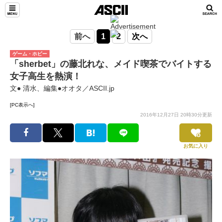
前へ
1
2
次へ
ゲーム・ホビー
「sherbet」の藤北れな、メイド喫茶でバイトする
女子高生を熱演！
文● 清水、編集●オオタ／ASCII.jp
[PC表示へ]
2016年12月27日 20時30分更新
お気に入り