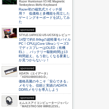
Razer Huntsman V3 HE Magnetic
Tenkeyless 8kHz Keyboard
Razer初の磁気式スイッチ採
用？ 低価格と多機能を両立した
ゲーミングキーボードを試してみ
た
sponsored
STYLE-14FH132-U5-UCSXをレビュー
14型で約0.84kgの超軽量モバイル
PC！CPUはCore Ultraシリーズ3
でディスプレーはOLED（有機
EL）、バッテリー駆動時間は13
時間超え。もう欲しくなる要素し
か見つからないッ！
sponsored
ADATA（エイデータ）
「AD5U480016G-D」
価格高騰の今こそ「安心できる」
メモリを。信頼と実績のADATA
DDR5メモリを導入しよう
sponsored
エムエスアイコンピュータージャパン
「MAESTRO 500 WIRELESS」