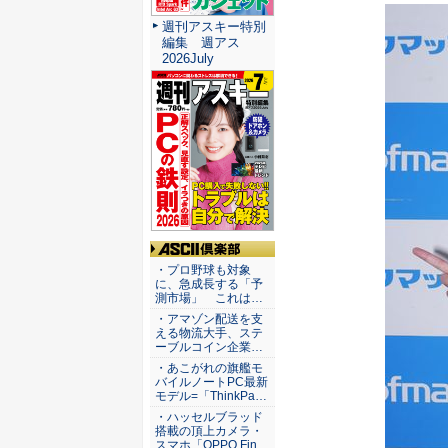
週刊アスキー特別
編集 週アス
2026July
ASCII倶楽部
・プロ野球も対象
に、急成長する「予
測市場」 これは…
・アマゾン配送を支
える物流大手、ステ
ーブルコイン企業…
・あこがれの旗艦モ
バイルノートPC最新
モデル=「ThinkPa…
・ハッセルブラッド
搭載の頂上カメラ・
スマホ「OPPO Fin…