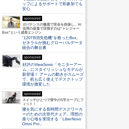
ッフによるサポートで初参加でも
安心
sponsored
ガバナンスの徹底で安全を担保し、AI
活用の促進で目指すのは“トレジャー
Box”という成長エンジン
“120TB消失危機”を救ったBox。
ゼネラルが挑むグローバルデータ
統合の舞台裏
sponsored
好評のViewSonic「モニターアー
ム」にスタイリッシュなモデルが
新登場！ アームの動きがスムーズ
で、机も広く使えてデスクトップ
環境が激変した
sponsored
スイッチひとつで背中のS字カーブにフ
ィット！
腰を気にする長時間デスクワーカ
ーのための次世代チェア。理想の
座り心地を実現する「LiberNovo
Omni Pro」