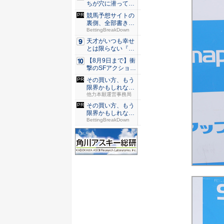
ちが穴に潜ってひ
どい目に...
競馬予想サイトの
裏側、全部書きま
した。 ...
BettingBreakDown
天才がいつも幸せ
とは限らない『ダ
イヤモン...
【8月9日まで】衝
撃のSFアクション
『G...
その買い方、もう
限界かもしれな
い...
他力本願運営事務局
その買い方、もう
限界かもしれな
い...
BettingBreakDown