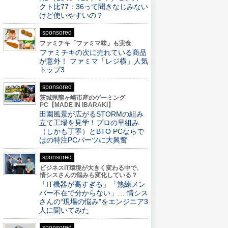
クト比77：36って聞きなじみない
けど使いやすいの？
sponsored
ファミチキ「ファミマ味」も実食
ファミチキの次に売れている商品
が意外！ ファミマ「レジ横」人気
トップ3
sponsored
茨城県龍ヶ崎市産のゲーミング
PC【MADE IN IBARAKI】
田園風景が広がるSTORMの組み
立て工場を見学！プロの早組み
（しかも丁寧）とBTO PCならで
はの特注PCパーツに大興奮
sponsored
ビジネスIT環境が大きく変わる中で、
情シスさんの悩みも変化している？
「IT機器が高すぎる」「熟練メン
バー不在で分からない」… 情シス
さんの“現場の悩み”をエンジニア3
人に聞いてみた
sponsored