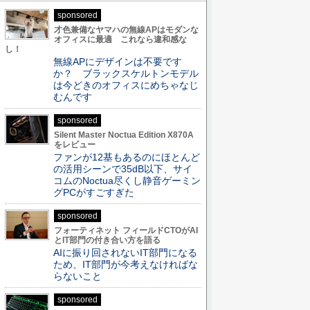
sponsored
才色兼備なヤマハの無線APはモダンな
オフィスに最適 これなら違和感な
し！
無線APにデザインは不要です
か？ ブラックスケルトンモデル
は今どきのオフィスにめちゃなじ
むんです
sponsored
Silent Master Noctua Edition X870A
をレビュー
ファンが12基もあるのにほとんど
の活用シーンで35dB以下、サイ
コムのNoctua尽くし静音ゲーミン
グPCがすごすぎた
sponsored
フォーティネット フィールドCTOがAI
とIT部門の付き合い方を語る
AIに振り回されないIT部門になる
ため、IT部門が今考えなければな
らないこと
sponsored