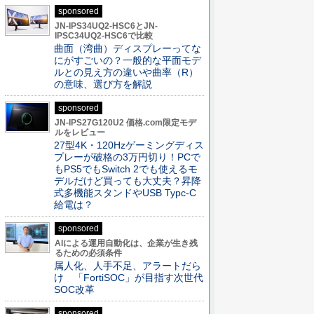
sponsored
JN-IPS34UQ2-HSC6とJN-
IPSC34UQ2-HSC6で比較
曲面（湾曲）ディスプレーってな
にがすごいの？一般的な平面モデ
ルとの見え方の違いや曲率（R）
の意味、選び方を解説
sponsored
JN-IPS27G120U2 価格.com限定モデ
ルをレビュー
27型4K・120Hzゲーミングディス
プレーが破格の3万円切り！PCで
もPS5でもSwitch 2でも使えるモ
デルだけど買っても大丈夫？昇降
式多機能スタンドやUSB Typc-C
給電は？
sponsored
AIによる運用自動化は、企業が生き残
るための必須条件
属人化、人手不足、アラートだら
け 「FortiSOC」が目指す次世代
SOC改革
sponsored