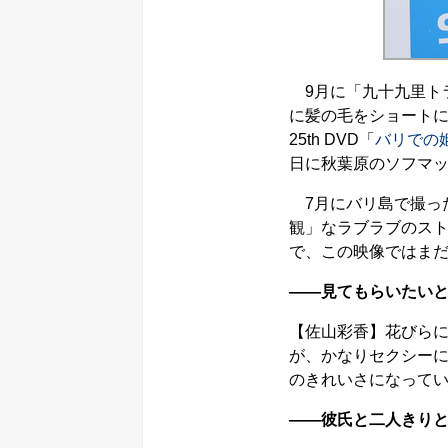
9月に「九十九里トラ
に髪の毛をショート
25th DVD「
バリでの
日に秋葉原のソフマ
7月にバリ島で撮っ
観」なラブラブのスト
で、この映像ではま
――見てもらいたい
【佐山彩香】花びら
が、かなりセクシーに
のきれいさになって
――彼氏と二人きり