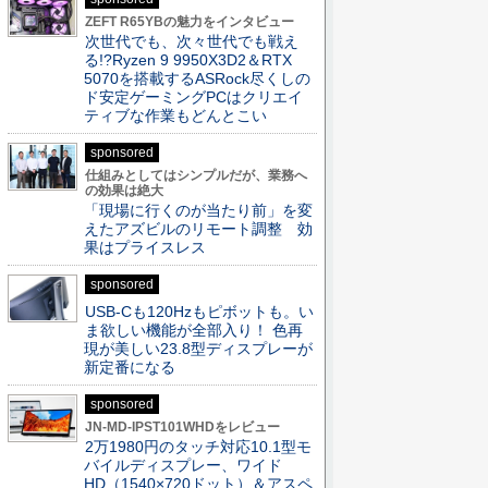
ZEFT R65YBの魅力をインタビュー
次世代でも、次々世代でも戦え
る!?Ryzen 9 9950X3D2＆RTX
5070を搭載するASRock尽くしの
ド安定ゲーミングPCはクリエイ
ティブな作業もどんとこい
sponsored
仕組みとしてはシンプルだが、業務へ
の効果は絶大
「現場に行くのが当たり前」を変
えたアズビルのリモート調整 効
果はプライスレス
sponsored
USB-Cも120Hzもピボットも。い
ま欲しい機能が全部入り！ 色再
現が美しい23.8型ディスプレーが
新定番になる
sponsored
JN-MD-IPST101WHDをレビュー
2万1980円のタッチ対応10.1型モ
バイルディスプレー、ワイド
HD（1540×720ドット）＆アスペ