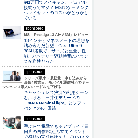
約1万円でノイキャン、デュアル
接続ってマジ？ MSIのゲーミング
ヘッドセットのコスパがどうかし
ている
sponsored
MSI「Prestige 13 AI+ A3M」レビュー
13インチビジネスノートの理想を
詰め込んだ新型、Core Ultra 9
386H搭載で、サイズと重量、性
能、バッテリー駆動時間のバラン
スが絶妙だった
sponsored
シリーズ最小・最軽量、申し込みから
最短4営業日。モバイル通信対応でキャ
ッシュレス導入のハードルを下げる
キャッシュレス決済の利用シーン
を広げる 三井住友カードの
「stera terminal light」とソフト
バンクのIoT回線
sponsored
手ぶらで挑戦できるアプライド豊
田店の自作PC組み立てイベント
で感動の完成体験を！ プロのスタ