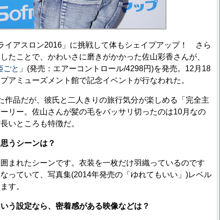
イアスロン2016」に挑戦して体もシェイプアップ！ さら
にしたことで、かわいさに磨きがかかった佐山彩香さんが、
姫ごと
」(発売：エアーコントロール/4298円)を発売。12月18
ップアミューズメント館で記念イベントが行なわれた。
た作品だが、彼氏と二人きりの旅行気分が楽しめる「完全主
ーリー。佐山さんが髪の毛をバッサリ切ったのは10月なの
だ長いところも特徴だ。
と思うシーンは？
に囲まれたシーンです。衣装を一枚だけ羽織っているのです
なっていて、写真集(2014年発売の「ゆれてもいい」)レベル
います。
という設定なら、密着感がある映像などは？