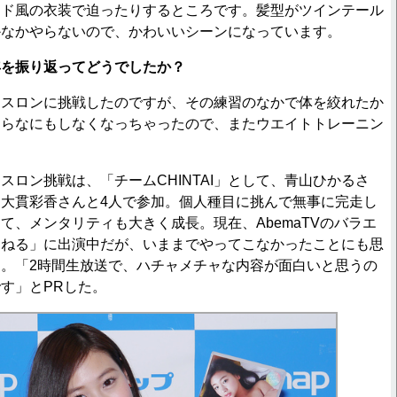
イド風の衣装で迫ったりするところです。髪型がツインテール
かなかやらないので、かわいいシーンになっています。
年を振り返ってどうでしたか？
アスロンに挑戦したのですが、その練習のなかで体を絞れたか
たらなにもしなくなっちゃったので、またウエイトトレーニン
ロン挑戦は、「チームCHINTAI」として、青山ひかるさ
大貫彩香さんと4人で参加。個人種目に挑んで無事に完走し
て、メンタリティも大きく成長。現在、AbemaTVのバラエ
んねる」に出演中だが、いままでやってこなかったことにも思
。「2時間生放送で、ハチャメチャな内容が面白いと思うの
す」とPRした。