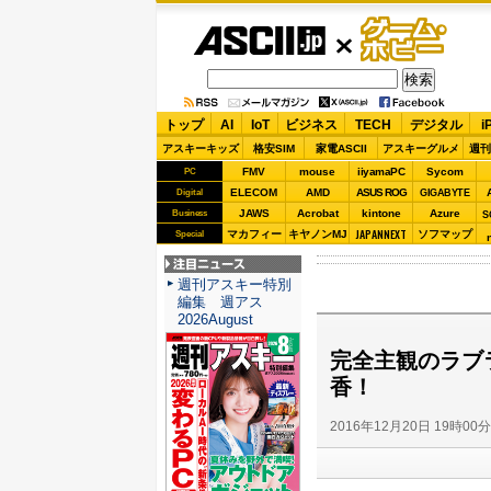
ASCII.jp
ゲーム・
ホビー
トップ
AI
IoT
ビジネス
TECH
デジタル
i
アスキーキッズ
格安SIM
家電ASCII
アスキーグルメ
週刊
FMV
mouse
iiyamaPC
Sycom
PC
ELECOM
AMD
ASUS ROG
Digital
GIGABYTE
JAWS
Acrobat
kintone
Azure
Business
S
JAPANNEXT
マカフィー
キヤノンMJ
ソフマップ
Special
注目ニュース
週刊アスキー特別
編集 週アス
2026August
完全主観のラブ
香！
2016年12月20日 19時00