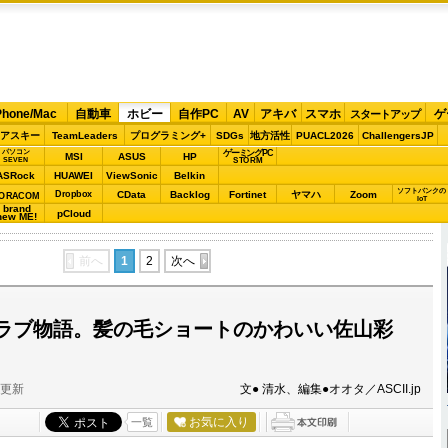
Phone/Mac
自動車
ホビー
自作PC
AV
アキバ
スマホ
ゲ
スタートアップ
アスキー
TeamLeaders
プログラミング+
SDGs
地方活性
PUACL2026
ChallengersJP
パソコン
ゲーミングPC
MSI
ASUS
HP
STORM
SEVEN
ASRock
HUAWEI
ViewSonic
Belkin
ソフトバンクの
Dropbox
CData
Backlog
Fortinet
ヤマハ
Zoom
ORACOM
IoT
brand
pCloud
new ME!
前へ
1
2
次へ
ラブ物語。髪の毛ショートのかわいい佐山彩
分更新
文● 清水、編集●オオタ／ASCII.jp
お気に入り
一覧