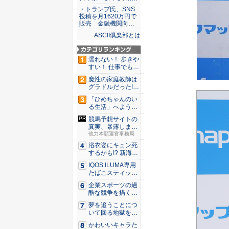
・トランプ氏、SNS
投稿を月1620万円で
販売 金融機関向…
ASCII倶楽部とは
濡れない！ 歩きや
すい！ 仕事でも履
ける...
魔性の家庭教師は
グラドルだった!?
村雨...
「ひめちゃんのい
る生活」へようこ
そ！ 「...
競馬予想サイトの
真実、暴露しま
す...
他力本願運営事務局
浴衣姿にキュン死
するかも!? 新海ま
きが...
IQOS ILUMA専用
たばこスティッ
ク...
企業スポーツの過
酷な競争を描く『J
JM ...
夢を追うことにつ
いて回る地獄を描
く『二階...
かわいいキャラた