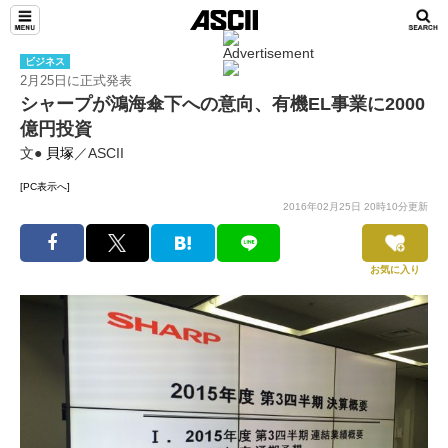
ビジネス
2月25日に正式発表
シャープが鴻海傘下への意向、有機EL事業に2000
億円投資
文●
貝塚
／ASCII
[PC表示へ]
2016年02月25日 20時10分更新
お気に入り