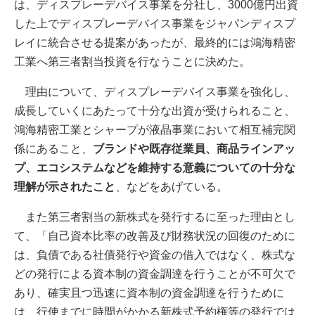
は、ディスプレーデバイス事業を分社し、3000億円出資
した上でディスプレーデバイス事業をジャパンディスプ
レイに統合させる提案があったが、最終的には鴻海精密
工業へ第三者割当投資を行なうことに決めた。
理由について、ディスプレーデバイス事業を強化し、
成長していくにあたって十分な出資が受けられること、
鴻海精密工業とシャープが液晶事業において相互補完関
係にあること、
ブランドや既存従業員、商品ラインアッ
プ、エコシステムなどを維持する意義についての十分な
理解が示されたこと
、などをあげている。
また第三者割当の新株式を発行するに至った理由とし
て、「自己資本比率の改善及び財務状況の回復のために
は、負債である社債発行や資金の借入ではなく、株式な
どの発行による資本制の資金調達を行うことが不可欠で
あり、確実且つ迅速に資本制の資金調達を行うために
は、行使までに時間がかかる新株式予約権等の発行では