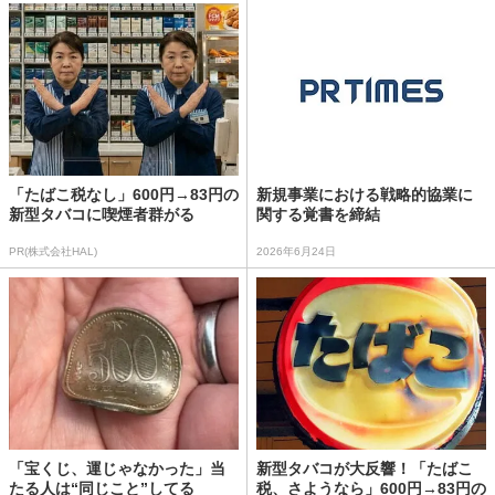
「たばこ税なし」600円→83円の
新規事業における戦略的協業に
新型タバコに喫煙者群がる
関する覚書を締結
PR(株式会社HAL)
2026年6月24日
「宝くじ、運じゃなかった」当
新型タバコが大反響！「たばこ
たる人は“同じこと”してる
税、さようなら」600円→83円の