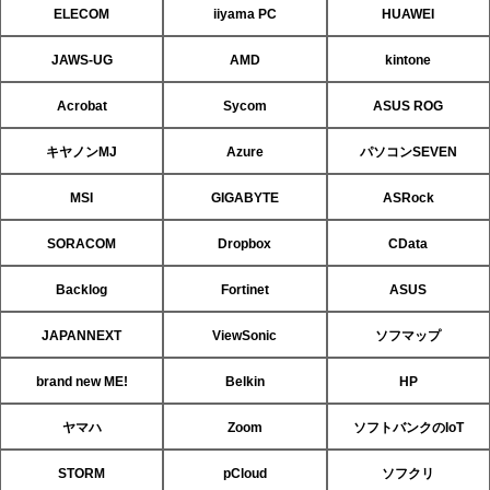
ELECOM
iiyama PC
HUAWEI
JAWS-UG
AMD
kintone
Acrobat
Sycom
ASUS ROG
キヤノンMJ
Azure
パソコンSEVEN
MSI
GIGABYTE
ASRock
SORACOM
Dropbox
CData
Backlog
Fortinet
ASUS
JAPANNEXT
ViewSonic
ソフマップ
brand new ME!
Belkin
HP
ヤマハ
Zoom
ソフトバンクのIoT
STORM
pCloud
ソフクリ