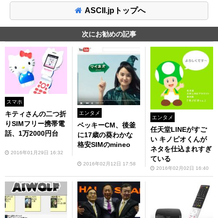
ASCII.jpトップへ
次にお勧めの記事
スマホ
キティさんの二つ折
エンタメ
エンタメ
りSIMフリー携帯電
ベッキーCM、後釜
任天堂LINEがすご
話、1万2000円台
に17歳の葵わかな
い キノピオくんが
格安SIMのmineo
ネタを仕込まれすぎ
2016年01月29日 16:32
ている
2016年02月12日 17:58
2016年02月02日 16:40