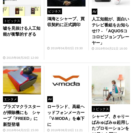
ビジネス
AV
鴻海とシャープ、買
人工知能が、面白い
トピックス
収契約に正式調印
テレビ番組をお知ら
嘘を見抜ける人工知
せ!? - 「AQUOSコ
能が衝撃的すぎる
コロビジョンプレー
ヤー」
2016年04月02日 23:30
2016年04月21日 16:00
2015年08月29日 12:00
エンタメ
AV
プラズマクラスター
ローランド、高級ヘ
トピックス
が掃除機にも シャ
ッドフォンメーカー
シャープ、きゃりー
ープ「FREED」に
「V-MODA」を傘下
ぱみゅぱみゅ起用し
新型登場
に
たプロモーションを
2016年04月22日 15:00
2016年08月10日 11:21