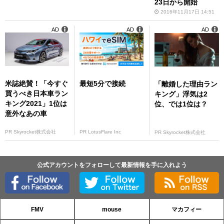
23日から開始
2016年11月17日 14:51
AD
AD
AD
米誌絶賛！「今すぐ
最短5分で接続
「離婚した理由ラン
買うべき日本車ラン
キング」浮気は2
キング2021」1位は
位、では1位は？
意外なあの車
PR Skyrocket株式会社
PR LotusFlare Inc
PR Skyrocket株式会社
公式アカウントをフォローして最新情報を手に入れよう
FMV
mouse
マカフィー