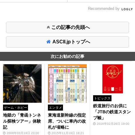
Recommended by
この記事の先頭へ
ASCII.jpトップへ
次にお勧めの記事
トピックス
鉄道旅行のお供に
ゲーム・ホビー
エンタメ
「JTBの鉄道スタン
地獄の「青函トンネ
東海道新幹線の指定
プ帳」
ル探検ツアー」体験
席、ついに車内の改
2016年02月26日 19:00
記
札が省略に
2008年03月19日 23:00
2015年11月19日 18:21