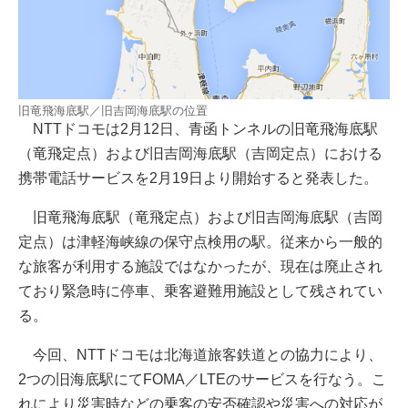
旧竜飛海底駅／旧吉岡海底駅の位置
NTTドコモは2月12日、青函トンネルの旧竜飛海底駅
（竜飛定点）および旧吉岡海底駅（吉岡定点）における
携帯電話サービスを2月19日より開始すると発表した。
旧竜飛海底駅（竜飛定点）および旧吉岡海底駅（吉岡
定点）は津軽海峡線の保守点検用の駅。従来から一般的
な旅客が利用する施設ではなかったが、現在は廃止され
ており緊急時に停車、乗客避難用施設として残されてい
る。
今回、NTTドコモは北海道旅客鉄道との協力により、
2つの旧海底駅にてFOMA／LTEのサービスを行なう。こ
れにより災害時などの乗客の安否確認や災害への対応が