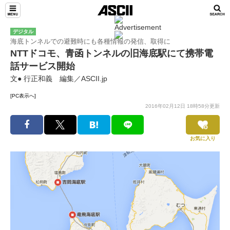
デジタル
海底トンネルでの避難時にも各種情報の発信、取得に
NTTドコモ、青函トンネルの旧海底駅にて携帯電
話サービス開始
文● 行正和義 編集／ASCII.jp
[PC表示へ]
2016年02月12日 18時58分更新
お気に入り