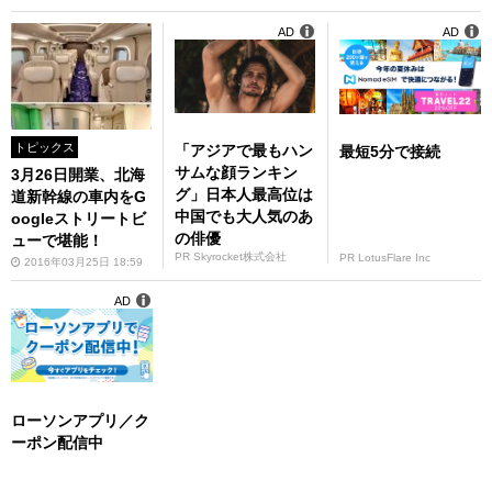
AD
AD
トピックス
「アジアで最もハン
最短5分で接続
サムな顔ランキン
3月26日開業、北海
グ」日本人最高位は
道新幹線の車内をG
中国でも大人気のあ
oogleストリートビ
の俳優
ューで堪能！
PR Skyrocket株式会社
PR LotusFlare Inc
2016年03月25日 18:59
AD
ローソンアプリ／ク
ーポン配信中