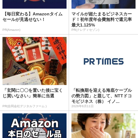
【毎日変わる】Amazonタイム
マイルが超たまるビジネスカー
セールが見逃せない！
ド！初年度年会費無料で還元率
最大1.125%
PR(Amazon)
PR(クレディセゾン)
「玄関に〇〇を置いた後に宝く
「転換期を迎える海底ケーブル
じ買いなさい」簡単に当選
の勢力図」と題して、NTTドコ
モビジネス（株） イノ...
PR(合同会社デジタルファーム )
2026年6月11日