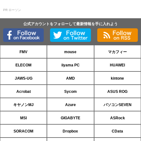
PR ローソン
公式アカウントをフォローして最新情報を手に入れよう
FMV
mouse
マカフィー
ELECOM
iiyama PC
HUAWEI
JAWS-UG
AMD
kintone
Acrobat
Sycom
ASUS ROG
キヤノンMJ
Azure
パソコンSEVEN
MSI
GIGABYTE
ASRock
SORACOM
Dropbox
CData