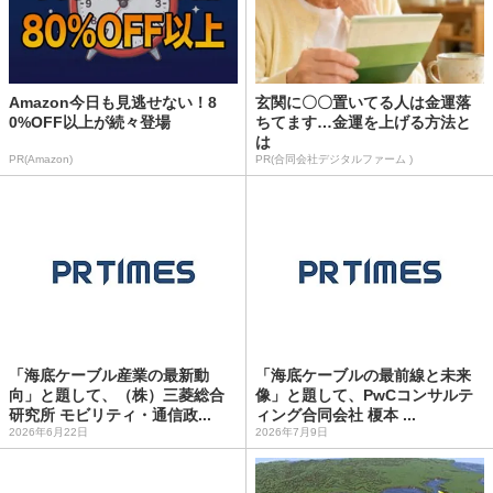
Amazon今日も見逃せない！8
玄関に〇〇置いてる人は金運落
0%OFF以上が続々登場
ちてます…金運を上げる方法と
は
PR(Amazon)
PR(合同会社デジタルファーム )
「海底ケーブル産業の最新動
「海底ケーブルの最前線と未来
向」と題して、（株）三菱総合
像」と題して、PwCコンサルテ
研究所 モビリティ・通信政...
ィング合同会社 榎本 ...
2026年6月22日
2026年7月9日