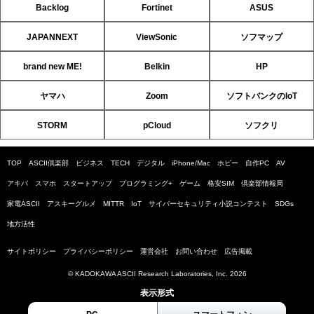
Backlog
Fortinet
ASUS
JAPANNEXT
ViewSonic
ソフマップ
brand new ME!
Belkin
HP
ヤマハ
Zoom
ソフトバンクのIoT
STORM
pCloud
ソフクリ
TOP
ASCII倶楽部
ビジネス
TECH
デジタル
iPhone/Mac
ホビー
自作PC
AV
アキバ
スマホ
スタートアップ
プログラミング+
ゲーム
格安SIM
倶楽部情報局
家電ASCII
アスキーグルメ
MITTR
IoT
サイバーセキュリティ小説コンテスト
SDGs
地方活性
サイトポリシー
プライバシーポリシー
運営会社
お問い合わせ
広告掲載
© KADOKAWA ASCII Research Laboratories, Inc. 2026
表示形式