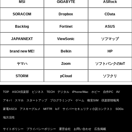
MSI
GIGABYTE
ASRock
SORACOM
Dropbox
CData
Backlog
Fortinet
ASUS
JAPANNEXT
ViewSonic
ソフマップ
brand new ME!
Belkin
HP
ヤマハ
Zoom
ソフトバンクのIoT
STORM
pCloud
ソフクリ
TOP
ASCII倶楽部
ビジネス
TECH
デジタル
iPhone/Mac
ホビー
自作PC
AV
アキバ
スマホ
スタートアップ
プログラミング+
ゲーム
格安SIM
倶楽部情報局
家電ASCII
アスキーグルメ
MITTR
IoT
サイバーセキュリティ小説コンテスト
SDGs
地方活性
サイトポリシー
プライバシーポリシー
運営会社
お問い合わせ
広告掲載