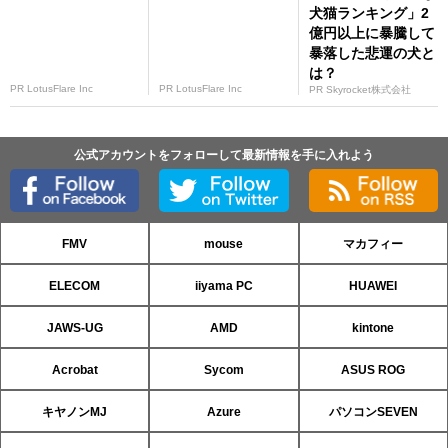
犬猫ランキング」2
億円以上に暴騰して
暴落した悲運の犬と
は？
PR LotusFlare Inc
PR LotusFlare Inc
PR Skyrocket株式会社
公式アカウントをフォローして最新情報を手に入れよう
FMV
mouse
マカフィー
ELECOM
iiyama PC
HUAWEI
JAWS-UG
AMD
kintone
Acrobat
Sycom
ASUS ROG
キヤノンMJ
Azure
パソコンSEVEN