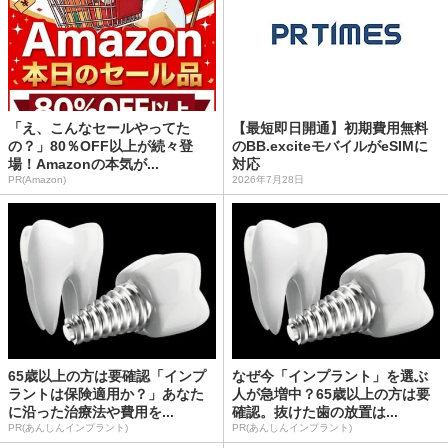
「え、こんなセールやってた
【最短即日開通】初期費用無料
の？」80％OFF以上が続々登
のBB.exciteモバイルがeSIMに
場！Amazonの本気が...
対応
PR(Amazon)
2026年7月28日
65歳以上の方は要確認「インプ
なぜ今「インプラント」を選ぶ
ラントは保険適用か？」あなた
人が急増中？65歳以上の方は要
に沿った治療法や費用を...
確認。抜けた歯の放置は...
PR(あんしんインプラント)
PR(あんしんインプラント)