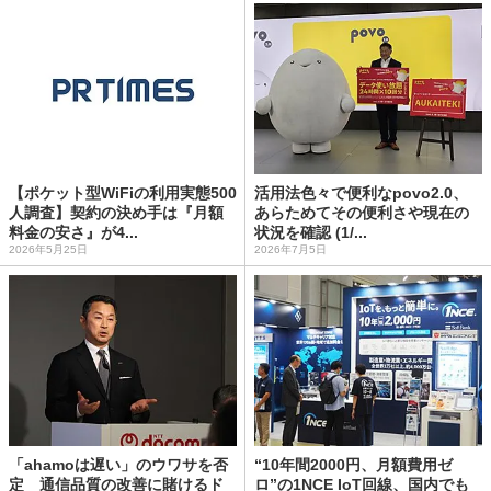
【ポケット型WiFiの利用実態500
活用法色々で便利なpovo2.0、
人調査】契約の決め手は『月額
あらためてその便利さや現在の
料金の安さ』が4...
状況を確認 (1/...
2026年5月25日
2026年7月5日
「ahamoは遅い」のウワサを否
“10年間2000円、月額費用ゼ
定 通信品質の改善に賭けるド
ロ”の1NCE IoT回線、国内でも