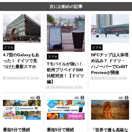
次にお勧めの記事
スマホ
スマホ
4.7型のGalaxyもあ
NFCチップは人体埋
スマホ
った！ ドイツで見
め込み？ ドイツ・
Tモバイルが強い！
つけた最新スマホ
ハノーバーでCeBIT
欧州プリペイドSIM
Previewが開催
比較対決！【ドイツ
2016年01月27日 15:00
2016年01月26日 12:00
編】
2015年10月16日 12:00
AD
AD
AD
最短5分で接続
最短5分で接続
「世界で最も高級な