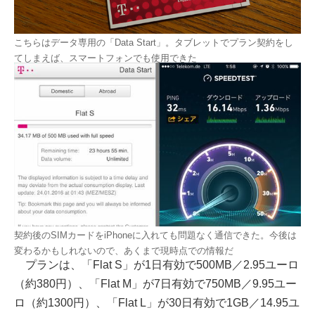
こちらはデータ専用の「Data Start」。タブレットでプラン契約をし
てしまえば、スマートフォンでも使用できた
契約後のSIMカードをiPhoneに入れても問題なく通信できた。今後は
変わるかもしれないので、あくまで現時点での情報だ
プランは、「Flat S」が1日有効で500MB／2.95ユーロ
（約380円）、「Flat M」が7日有効で750MB／9.95ユー
ロ（約1300円）、「Flat L」が30日有効で1GB／14.95ユ