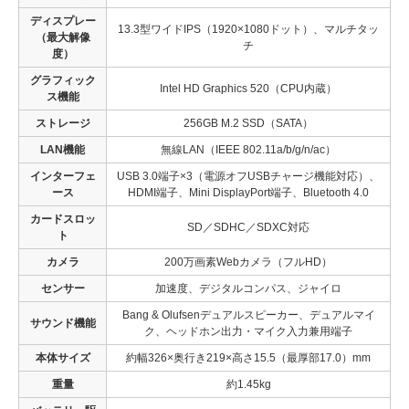
ディスプレー
13.3型ワイドIPS（1920×1080ドット）、マルチタッ
（最大解像
チ
度）
グラフィック
Intel HD Graphics 520（CPU内蔵）
ス機能
ストレージ
256GB M.2 SSD（SATA）
LAN機能
無線LAN（IEEE 802.11a/b/g/n/ac）
インターフェ
USB 3.0端子×3（電源オフUSBチャージ機能対応）、
ース
HDMI端子、Mini DisplayPort端子、Bluetooth 4.0
カードスロッ
SD／SDHC／SDXC対応
ト
カメラ
200万画素Webカメラ（フルHD）
センサー
加速度、デジタルコンパス、ジャイロ
Bang & Olufsenデュアルスピーカー、デュアルマイ
サウンド機能
ク、ヘッドホン出力・マイク入力兼用端子
本体サイズ
約幅326×奥行き219×高さ15.5（最厚部17.0）mm
重量
約1.45kg