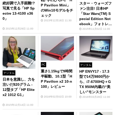
絶好調で入手困難!?
スター・ウォーズフ
P Pavilion Mini」
写真で見る「HP Sp
ァン注目! 日本HP
のWin10モデルをチ
ectre 13-4100 x36
「Star Wars(TM) S
ェック
0」
pecial Edition Not
2015年12月18日 11:30
ebook」フォトレビ
ュー
2015年12月29日 11:00
2015年11月02日 11:00
PC
デジタル
重さ1.15kgで9時間
HP ENVY17 - 17.3
デジタル
半駆動、10.1型「H
型で14万9800円か
日本を意識し、力を
P Pavilion x2 10-n
ら、i7-6700HQ＋G
注いだ820グラム -
100」レビュー
TX 950M内蔵の“美
12型タブ「HP Elite
しい”モンスター
x2 1012 G1」
2016年02月02日 10:00
2016年03月28日 11:00
2015年12月14日 11:00