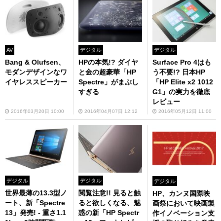
AV
デジタル
デジタル
Bang & Olufsen、
HPの本気!? ダイヤ
Surface Pro 4はも
モダンデザインなワ
と金の超豪華「HP
う不要!? 日本HP
イヤレススピーカー
Spectre」がまぶし
「HP Elite x2 1012
すぎる
G1」の実力を徹底
レビュー
2016年03月20日 10:00
2016年04月07日 12:12
2016年05月12日 11:00
デジタル
デジタル
デジタル
世界最薄の13.3型ノ
閲覧注意!! 見ると触
HP、カンヌ国際映
ート、新「Spectre
ると欲しくなる、魅
画祭において映画製
13」発売! - 重さ1.1
惑の新「HP Spectr
作イノベーション支