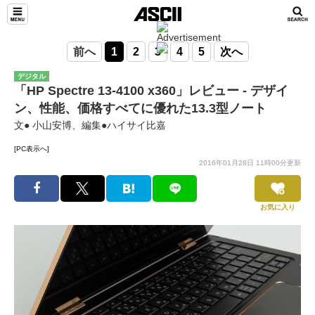
前へ
1
2
3
4
5
次へ
デジタル
「HP Spectre 13-4100 x360」レビュー - デザイ
ン、性能、価格すべてに優れた13.3型ノート
文● 小山安博、編集●ハイサイ比嘉
[PC表示へ]
2016年01月28日 11時00分更新
お気に入り