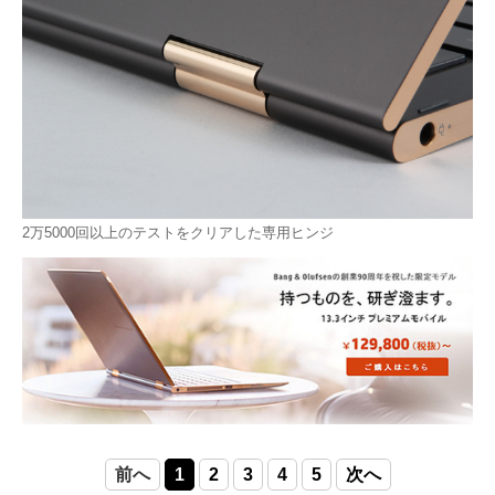
2万5000回以上のテストをクリアした専用ヒンジ
前へ
1
2
3
4
5
次へ