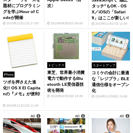
題材にプログラミン
次〉
タッチ"もOK - OS
グを学ぶHour of C
X／iOSの「Safari
odeが開催
9」はここが新しい!
2015年12月11日 17:00
2010年08月02日 00:00
2015年11月27日 11:00
トピックス
スタートアップ
東芝、世界最小消費
コミケの会計に最適
iPhone
電力で動作するBlu
な「レジプラ」BLE
ツボを押さえた進
etooth LE受信器技
通信仕様をオープン
化!! OS X El Capita
術を開発
化
nの『メモ』が便利!
2016年02月03日 16:26
2016年11月09日 13:06
2015年11月13日 11:00
AD
AD
AD