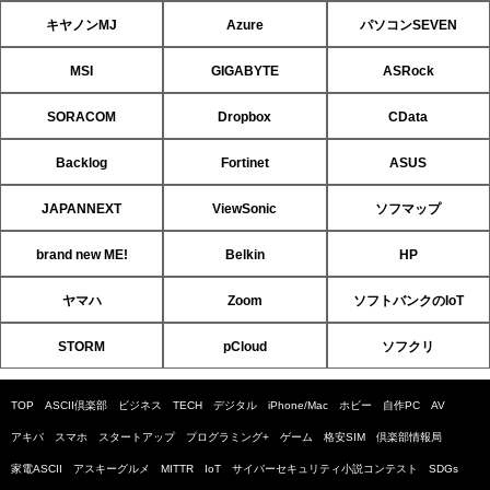
キヤノンMJ
Azure
パソコンSEVEN
MSI
GIGABYTE
ASRock
SORACOM
Dropbox
CData
Backlog
Fortinet
ASUS
JAPANNEXT
ViewSonic
ソフマップ
brand new ME!
Belkin
HP
ヤマハ
Zoom
ソフトバンクのIoT
STORM
pCloud
ソフクリ
TOP
ASCII倶楽部
ビジネス
TECH
デジタル
iPhone/Mac
ホビー
自作PC
AV
アキバ
スマホ
スタートアップ
プログラミング+
ゲーム
格安SIM
倶楽部情報局
家電ASCII
アスキーグルメ
MITTR
IoT
サイバーセキュリティ小説コンテスト
SDGs