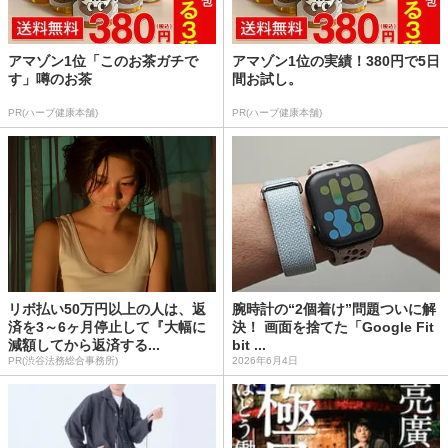
アマゾン1位「このお茶ガチで
アマゾン1位の実績！380円で5日
す」噂のお茶
間お試し。
PR(ハーブ健康本舗)
PR(ハーブ健康本舗)
リボ払い50万円以上の人は、返
腕時計の“2個着け”問題ついに解
済を3～6ヶ月停止して『大幅に
決！ 画面を捨てた「Google Fit
減額してから返済する...
bit ...
PR(渋谷法務総合事務所)
2026年6月4日