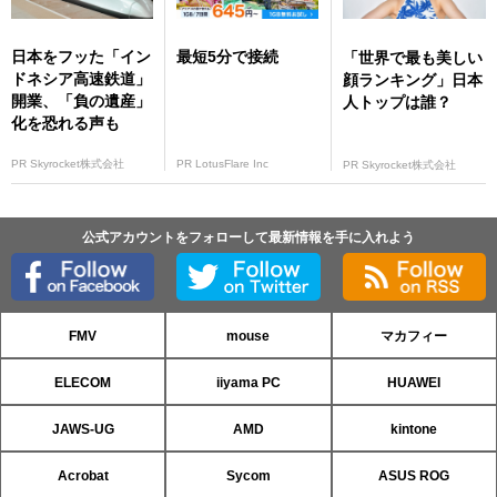
日本をフッた「イン
最短5分で接続
「世界で最も美しい
ドネシア高速鉄道」
顔ランキング」日本
開業、「負の遺産」
人トップは誰？
化を恐れる声も
PR Skyrocket株式会社
PR LotusFlare Inc
PR Skyrocket株式会社
公式アカウントをフォローして最新情報を手に入れよう
FMV
mouse
マカフィー
ELECOM
iiyama PC
HUAWEI
JAWS-UG
AMD
kintone
Acrobat
Sycom
ASUS ROG