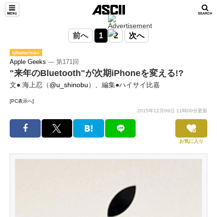
前へ
1
2
次へ
iphone/mac
Apple Geeks
― 第171回
"来年のBluetooth"が次期iPhoneを変える!?
文● 海上忍（
@u_shinobu
）、編集●ハイサイ比嘉
[PC表示へ]
2015年12月09日 11時00分更新
お気に入り