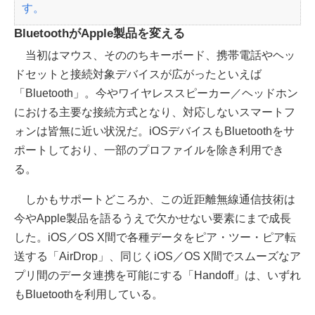
す。
BluetoothがApple製品を変える
当初はマウス、そののちキーボード、携帯電話やヘッ
ドセットと接続対象デバイスが広がったといえば
「Bluetooth」。今やワイヤレススピーカー／ヘッドホン
における主要な接続方式となり、対応しないスマートフ
ォンは皆無に近い状況だ。iOSデバイスもBluetoothをサ
ポートしており、一部のプロファイルを除き利用でき
る。
しかもサポートどころか、この近距離無線通信技術は
今やApple製品を語るうえで欠かせない要素にまで成長
した。iOS／OS X間で各種データをピア・ツー・ピア転
送する「AirDrop」、同じくiOS／OS X間でスムーズなア
プリ間のデータ連携を可能にする「Handoff」は、いずれ
もBluetoothを利用している。