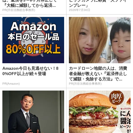
『大幅に減額してから返済...
ンプレー」
PR(渋谷法務総合事務所)
2026年7月30日
Amazon今日も見逃せない！8
カードローン地獄の人は、消費
0%OFF以上が続々登場
者金融が教えない『返済停止し
て減額・免除する方法』で...
PR(Amazon)
PR(渋谷法務総合事務所)