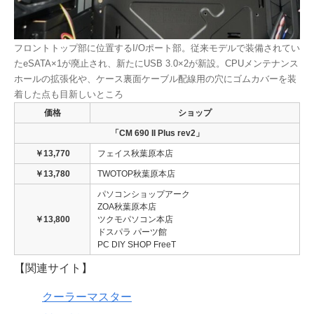
フロントトップ部に位置するI/Oポート部。従来モデルで装備されてい
たeSATA×1が廃止され、新たにUSB 3.0×2が新設。CPUメンテナンス
ホールの拡張化や、ケース裏面ケーブル配線用の穴にゴムカバーを装
着した点も目新しいところ
価格
ショップ
「CM 690 II Plus rev2」
￥13,770
フェイス秋葉原本店
￥13,780
TWOTOP秋葉原本店
パソコンショップアーク
ZOA秋葉原本店
￥13,800
ツクモパソコン本店
ドスパラ パーツ館
PC DIY SHOP FreeT
【関連サイト】
クーラーマスター