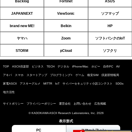
Backlog
Fortinet
ASUS
JAPANNEXT
ViewSonic
ソフマップ
brand new ME!
Belkin
HP
ヤマハ
Zoom
ソフトバンクのIoT
STORM
pCloud
ソフクリ
TOP
ASCII倶楽部
ビジネス
TECH
デジタル
iPhone/Mac
ホビー
自作PC
AV
アキバ
スマホ
スタートアップ
プログラミング+
ゲーム
格安SIM
倶楽部情報局
家電ASCII
アスキーグルメ
MITTR
IoT
サイバーセキュリティ小説コンテスト
SDGs
地方活性
サイトポリシー
プライバシーポリシー
運営会社
お問い合わせ
広告掲載
© KADOKAWA ASCII Research Laboratories, Inc. 2026
表示形式
PC
スマートフォン