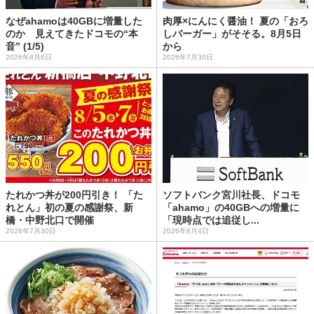
なぜahamoは40GBに増量した
肉厚×にんにく醤油！ 夏の「おろ
のか 見えてきたドコモの“本
しバーガー」がそそる。8月5日
音” (1/5)
から
2026年8月6日
2026年7月30日
たれかつ丼が200円引き！ 「た
ソフトバンク宮川社長、ドコモ
れとん」初の夏の感謝祭、新
「ahamo」の40GBへの増量に
橋・中野北口で開催
「現時点では追従し...
2026年7月30日
2026年8月4日