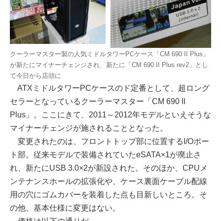
クーラーマスター製の人気ミドルタワーPCケース「CM 690 II Plus」
が新たにマイナーチェンジされ、新たに「CM 690 II Plus rev2」とし
て今日から店頭に
ATXミドルタワーPCケースのド定番として、超ロング
セラーとなっているクーラーマスター「CM 690 II
Plus」。ここにきて、2011～2012年モデルといえそうな
マイナーチェンジが施されることとなった。
変更されたのは、フロントトップ部に位置するI/Oポー
ト部。従来モデルで装備されていたeSATA×1が廃止さ
れ、新たにUSB 3.0×2が新設された。そのほか、CPUメ
ンテナンスホールの拡張化や、ケース裏面ケーブル配線
用の穴にゴムカバーを装着した点も目新しいところ。そ
の他、基本仕様に変更はない。