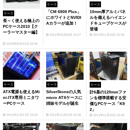
ケース
ケース
「CM 690II Plus」
10mm厚アルミパネ
ケース
にホワイトとNVIDI
ルを備えるハイエン
長～く使える極上の
Aカラーが追加！
ドキューブケースが
PCケース2010【ク
登場
ーラーマスター編】
2011年02月04日 22:07
2011年11月18日 22:55
2010年05月31日 20:00
ケース
ケース
ケース
ATX電源も使えるMi
SilverStoneの人気
計6基の120mmファ
ni-ITX専用ミニタワ
micro ATXケースに
ンを標準搭載する安
ーPCケース
姉妹モデルが誕生
価なPCケース「K9
2」
2011年11月17日 23:03
2011年11月12日 23:49
2011年11月10日 23:49