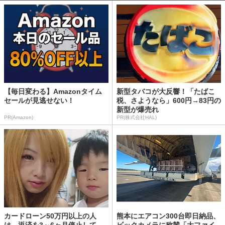
【毎日変わる】Amazonタイム
新型タバコが大反響！「たばこ
セールが見逃せない！
税、さようなら」600円→83円の
新型が爆売れ
PR(Amazon)
PR(株式会社HAL)
カードローン50万円以上の人
熊本にエアコン300台即日納品、
は、返済を3～6ヶ月停止して
ビックカメラに称賛「大ファイ