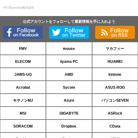
PR Skyrocket株式会社
公式アカウントをフォローして最新情報を手に入れよう
FMV
mouse
マカフィー
ELECOM
iiyama PC
HUAWEI
JAWS-UG
AMD
kintone
Acrobat
Sycom
ASUS ROG
キヤノンMJ
Azure
パソコンSEVEN
MSI
GIGABYTE
ASRock
SORACOM
Dropbox
CData