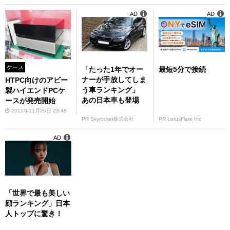
AD
AD
ケース
「たった1年でオー
最短5分で接続
ナーが手放してしま
HTPC向けのアビー
う車ランキング」
製ハイエンドPCケ
あの日本車も登場
ースが発売開始
2011年11月26日 23:48
PR Skyrocket株式会社
PR LotusFlare Inc
AD
「世界で最も美しい
顔ランキング」日本
人トップに驚き！