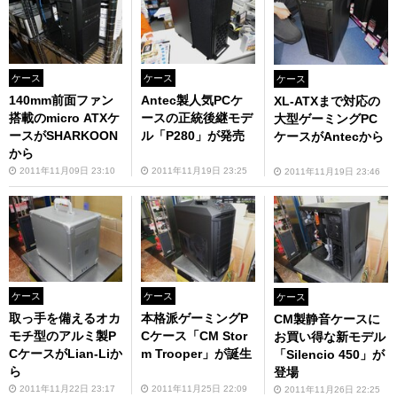
ケース
ケース
ケース
140mm前面ファン
Antec製人気PCケ
XL-ATXまで対応の
搭載のmicro ATXケ
ースの正統後継モデ
大型ゲーミングPC
ースがSHARKOON
ル「P280」が発売
ケースがAntecから
から
2011年11月09日 23:10
2011年11月19日 23:25
2011年11月19日 23:46
ケース
ケース
ケース
取っ手を備えるオカ
本格派ゲーミングP
CM製静音ケースに
モチ型のアルミ製P
Cケース「CM Stor
お買い得な新モデル
CケースがLian-Liか
m Trooper」が誕生
「Silencio 450」が
ら
登場
2011年11月22日 23:17
2011年11月25日 22:09
2011年11月26日 22:25