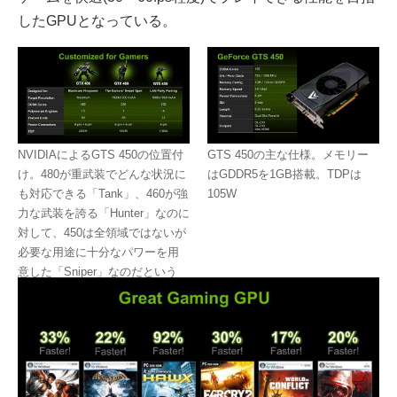
したGPUとなっている。
NVIDIAによるGTS 450の位置付
GTS 450の主な仕様。メモリー
け。480が重武装でどんな状況に
はGDDR5を1GB搭載。TDPは
も対応できる「Tank」、460が強
105W
力な武装を誇る「Hunter」なのに
対して、450は全領域ではないが
必要な用途に十分なパワーを用
意した「Sniper」なのだという