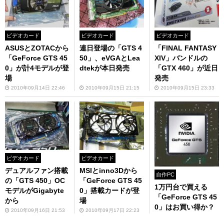
ビデオカード
ビデオカード
ビデオカード
ASUSとZOTACから
連日登場の「GTS 4
「FINAL FANTASY
「GeForce GTS 45
50」、eVGAとLea
XIV」バンドルの
0」が計4モデルが登
dtekが本日発売
「GTX 460」が近日
場
発売
2010年09月14日 22:46
2010年09月15日 21:15
2010年09月15日 23:33
ビデオカード
ビデオカード
デュアルファン搭載
MSIとinno3Dから
自作PC
の「GTS 450」OC
「GeForce GTS 45
1万円台で買える
モデルがGigabyte
0」搭載カードが登
「GeForce GTS 45
から
場
0」はお買い得か？
2010年09月16日 21:53
2010年09月17日 22:23