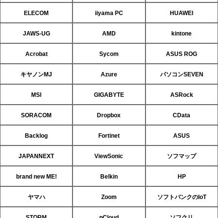
ELECOM
iiyama PC
HUAWEI
JAWS-UG
AMD
kintone
Acrobat
Sycom
ASUS ROG
キヤノンMJ
Azure
パソコンSEVEN
MSI
GIGABYTE
ASRock
SORACOM
Dropbox
CData
Backlog
Fortinet
ASUS
JAPANNEXT
ViewSonic
ソフマップ
brand new ME!
Belkin
HP
ヤマハ
Zoom
ソフトバンクのIoT
STORM
pCloud
ソフクリ