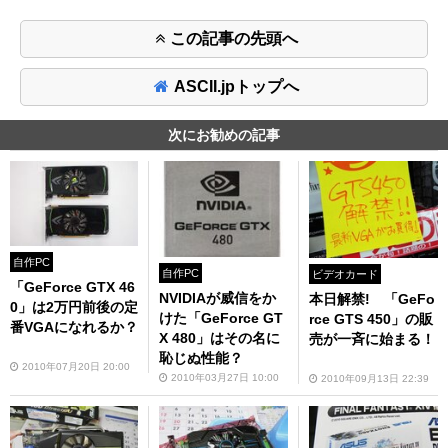
この記事の先頭へ
ASCII.jpトップへ
次にお勧めの記事
自作PC
自作PC
ビデオカード
「GeForce GTX 46
NVIDIAが威信をか
本日解禁! 「GeFo
0」は2万円前後の定
けた「GeForce GT
rce GTS 450」の販
番VGAになれるか？
X 480」はその名に
売が一斉に始まる！
恥じぬ性能？
2010年07月20日 20:00
2010年03月27日 10:00
2010年09月13日 22:39