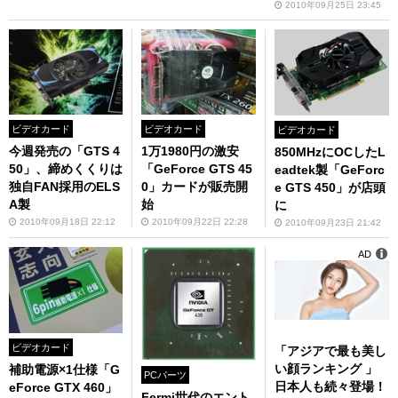
2010年09月25日 23:45
ビデオカード
ビデオカード
ビデオカード
今週発売の「GTS 4
1万1980円の激安
850MHzにOCしたL
50」、締めくくりは
「GeForce GTS 45
eadtek製「GeForc
独自FAN採用のELS
0」カードが販売開
e GTS 450」が店頭
A製
始
に
2010年09月18日 22:12
2010年09月22日 22:28
2010年09月23日 21:42
AD
ビデオカード
「アジアで最も美し
い顔ランキング 」
補助電源×1仕様「G
PCパーツ
日本人も続々登場！
eForce GTX 460」
Fermi世代のエント