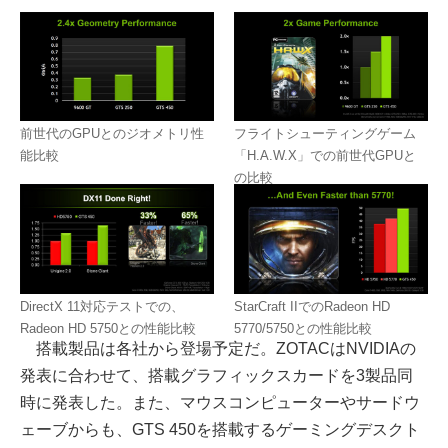
前世代のGPUとのジオメトリ性
フライトシューティングゲーム
能比較
「H.A.W.X」での前世代GPUと
の比較
DirectX 11対応テストでの、
StarCraft IIでのRadeon HD
Radeon HD 5750との性能比較
5770/5750との性能比較
搭載製品は各社から登場予定だ。ZOTACはNVIDIAの
発表に合わせて、搭載グラフィックスカードを3製品同
時に発表した。また、マウスコンピューターやサードウ
ェーブからも、GTS 450を搭載するゲーミングデスクト