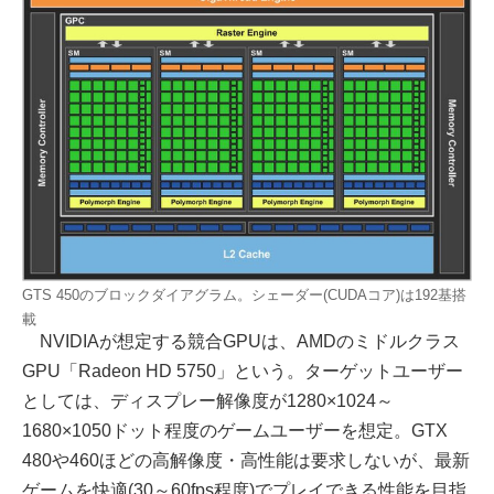
GTS 450のブロックダイアグラム。シェーダー(CUDAコア)は192基搭
載
NVIDIAが想定する競合GPUは、AMDのミドルクラス
GPU「Radeon HD 5750」という。ターゲットユーザー
としては、ディスプレー解像度が1280×1024～
1680×1050ドット程度のゲームユーザーを想定。GTX
480や460ほどの高解像度・高性能は要求しないが、最新
ゲームを快適(30～60fps程度)でプレイできる性能を目指