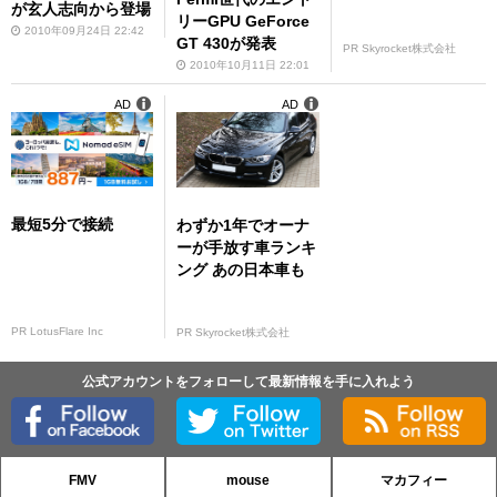
が玄人志向から登場
リーGPU GeForce
2010年09月24日 22:42
GT 430が発表
PR Skyrocket株式会社
2010年10月11日 22:01
AD
AD
最短5分で接続
わずか1年でオーナ
ーが手放す車ランキ
ング あの日本車も
PR LotusFlare Inc
PR Skyrocket株式会社
公式アカウントをフォローして最新情報を手に入れよう
FMV
mouse
マカフィー