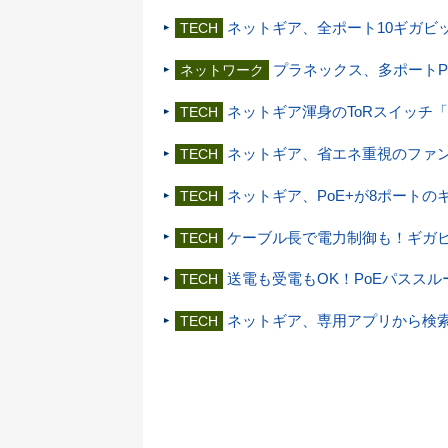
ネットギア、全ポート10ギガビッ
TECH
プラネックス、多ポートPo
ネットワーク
ネットギア渾身のToRスイッチ「X
TECH
ネットギア、省エネ重視のファ
TECH
ネットギア、PoE+が8ポートのギ
TECH
ケーブル長で電力制御も！ギガビッ
TECH
送電も受電もOK！PoEパススル
TECH
ネットギア、専用アプリから検索
TECH