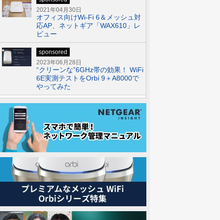
2021年04月30日
オフィス向けWi-Fi 6＆メッシュ対
応AP、ネットギア「WAX610」レ
ビュー
sponsored
2023年06月28日
“クリーンな”6GHz帯の効果！ WiFi
6E実測テストをOrbi 9＋A8000で
やってみた