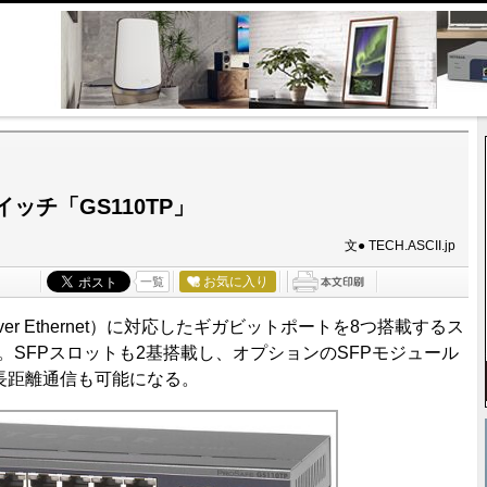
ッチ「GS110TP」
文● TECH.ASCII.jp
お気に入り
一覧
ver Ethernet）に対応したギガビットポートを8つ搭載するス
た。SFPスロットも2基搭載し、オプションのSFPモジュール
長距離通信も可能になる。