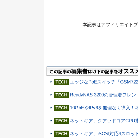
本記事はアフィリエイトプ
エッジなPoEスイッチ「GSM72
TECH
ReadyNAS 3200の管理者フ
TECH
10GbEやIPv6を無理なく導入
TECH
ネットギア、クアッドコアCPU搭載の
TECH
ネットギア、iSCSI対応4スロットN
TECH