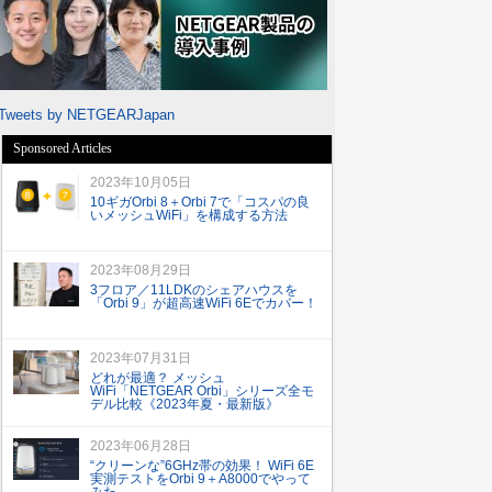
Tweets by NETGEARJapan
Sponsored Articles
2023年10月05日
10ギガOrbi 8＋Orbi 7で「コスパの良
いメッシュWiFi」を構成する方法
2023年08月29日
3フロア／11LDKのシェアハウスを
「Orbi 9」が超高速WiFi 6Eでカバー！
2023年07月31日
どれが最適？ メッシュ
WiFi「NETGEAR Orbi」シリーズ全モ
デル比較《2023年夏・最新版》
2023年06月28日
“クリーンな”6GHz帯の効果！ WiFi 6E
実測テストをOrbi 9＋A8000でやって