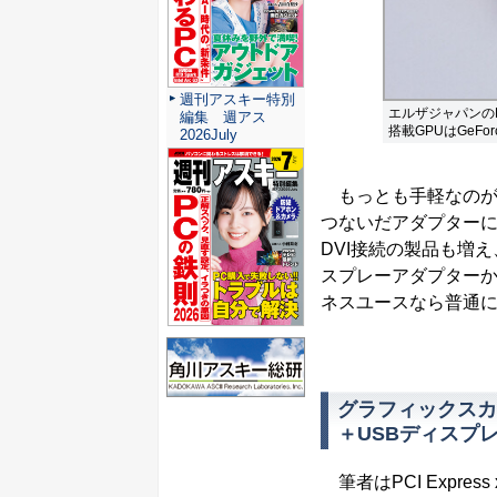
週刊アスキー特別
エルザジャパンのPCI
編集 週アス
搭載GPUはGeForc
2026July
もっとも手軽なのが
つないだアダプター
DVI接続の製品も増
スプレーアダプター
ネスユースなら普通
グラフィックスカ
＋USBディスプ
筆者はPCI Express 