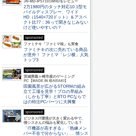
JN-MD-IPST101WHDをレビュー
2万1980円のタッチ対応10.1型モ
バイルディスプレー、ワイド
HD（1540×720ドット）＆アスペ
クト比77：36って聞きなじみない
けど使いやすいの？
sponsored
ファミチキ「ファミマ味」も実食
ファミチキの次に売れている商品
が意外！ ファミマ「レジ横」人気
トップ3
sponsored
茨城県龍ヶ崎市産のゲーミング
PC【MADE IN IBARAKI】
田園風景が広がるSTORMの組み
立て工場を見学！プロの早組み
（しかも丁寧）とBTO PCならで
はの特注PCパーツに大興奮
sponsored
ビジネスIT環境が大きく変わる中で、
情シスさんの悩みも変化している？
「IT機器が高すぎる」「熟練メン
バー不在で分からない」… 情シス