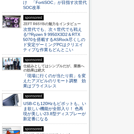
け 「FortiSOC」が目指す次世代
SOC改革
sponsored
ZEFT R65YBの魅力をインタビュー
次世代でも、次々世代でも戦え
る!?Ryzen 9 9950X3D2＆RTX
5070を搭載するASRock尽くしの
ド安定ゲーミングPCはクリエイ
ティブな作業もどんとこい
sponsored
仕組みとしてはシンプルだが、業務へ
の効果は絶大
「現場に行くのが当たり前」を変
えたアズビルのリモート調整 効
果はプライスレス
sponsored
USB-Cも120Hzもピボットも。い
ま欲しい機能が全部入り！ 色再
現が美しい23.8型ディスプレーが
新定番になる
sponsored