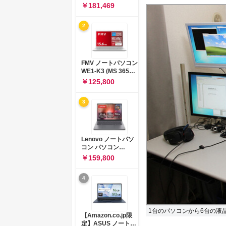
コン 15-fd 15.6イン
￥181,469
チ インテル Core 5
120U メモリ16GB
2
SSD512GB
Windows 11
Microsoft Office
2024搭載 WPS
Office搭載 カメラシ
FMV ノートパソコン
ャッター 指紋認証 薄
WE1-K3 (MS 365
型 Copilotキー搭載
Personal/Copilotキ
￥125,800
ナチュラルシルバー
ー搭載/Win 11/15.6
(BJ0M5PA-AAAI)
型/Core
3
i5/16GB/SSD
512GB/ホワイト)
FMVWK3E15W_AZ
Lenovo ノートパソ
コン パソコン
IdeaPad Slim 3 14.0
￥159,800
インチ AMD
Ryzen™ 5 8640HS
4
メモリ16GB
SSD512GB
Microsoft 365 試用
版 Windows11 バッ
1台のパソコンから6台の液
テリー駆動12.6時間
【Amazon.co.jp限
重量1.39kg ルナグレ
定】ASUS ノートパ