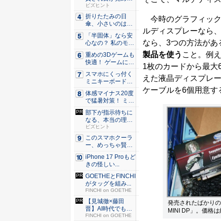
た。経営者...
ビズヒント
折りたたみの日
今時のグラフィック
傘、小さいのは困
ルディスプレーなら、
る！ それ...
「半固体」なら安
なら、3つの方法があ
心なの？ 私のモバ
イルバ...
製品を使う
こと。例
重めの3Dゲームも
快適！ ゲームに強
1枚のカードから最大6
いH...
スマホにくっ付く
えた液晶ディスプレーが6台必
ミニキーボード！
触ってわ...
ケーブルを6個用意す
体感マイナス20度
で猛暑対策！ ミズ
ノの...
部下が指示待ちに
なる、本当の理
由。23年...
ビズヒント
このスマホクーラ
ー、めっちゃ賢
い。ただ冷...
iPhone 17 Proもど
きの怪しい...
GOETHEとFINCHI
がタッグを組み...
FINCHI on GOETHE
【見城徹×藤田
発売されたばかりの、6画
晋】AI時代でも変
MINI DP」。価格は
わらない...
FINCHI on GOETHE