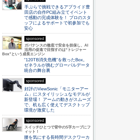
手ぶらで挑戦できるアプライド豊
田店の自作PC組み立てイベント
で感動の完成体験を！ プロのスタ
ッフによるサポートで初参加でも
安心
sponsored
ガバナンスの徹底で安全を担保し、AI
活用の促進で目指すのは“トレジャー
Box”という成長エンジン
“120TB消失危機”を救ったBox。
ゼネラルが挑むグローバルデータ
統合の舞台裏
sponsored
好評のViewSonic「モニターアー
ム」にスタイリッシュなモデルが
新登場！ アームの動きがスムーズ
で、机も広く使えてデスクトップ
環境が激変した
sponsored
スイッチひとつで背中のS字カーブにフ
ィット！
腰を気にする長時間デスクワーカ