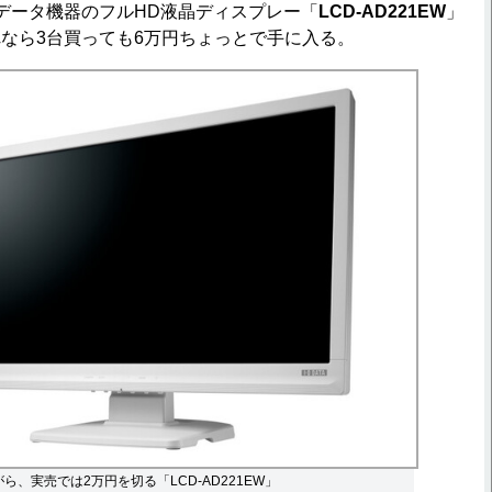
データ機器のフルHD液晶ディスプレー「
LCD-AD221EW
」
なら3台買っても6万円ちょっとで手に入る。
がら、実売では2万円を切る「LCD-AD221EW」