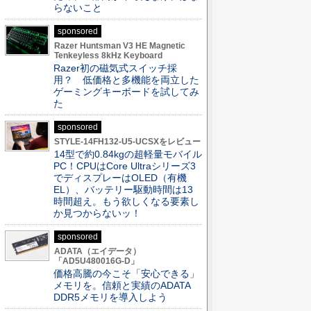
らないこと
sponsored
Razer Huntsman V3 HE Magnetic
Tenkeyless 8kHz Keyboard
Razer初の磁気式スイッチ採
用？ 低価格と多機能を両立した
ゲーミングキーボードを試してみ
た
sponsored
STYLE-14FH132-U5-UCSXをレビュー
14型で約0.84kgの超軽量モバイル
PC！CPUはCore Ultraシリーズ3
でディスプレーはOLED（有機
EL）、バッテリー駆動時間は13
時間超え。もう欲しくなる要素し
か見つからないッ！
sponsored
ADATA（エイデータ）
「AD5U480016G-D」
価格高騰の今こそ「安心できる」
メモリを。信頼と実績のADATA
DDR5メモリを導入しよう