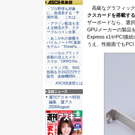
ASCII倶楽部
高級なグラフィック
・プロ野球も対象
に、急成長する「予
クスカードを搭載す
測市場」 これは…
ザーボードなら、選択
・アマゾン配送を支
える物流大手、ステ
GPUメーカーの製品
ーブルコイン企業…
Express x1や
・あこがれの旗艦モ
バイルノートPC最新
うえ、性能面でもPCI 
モデル=「ThinkPa…
・ハッセルブラッド
搭載の頂上カメラ・
スマホ「OPPO Fin…
・トランプ氏、SNS
投稿を月1620万円で
販売 金融機関向…
ASCII倶楽部とは
注目ニュース
週刊アスキー特別
編集 週アス
2026August