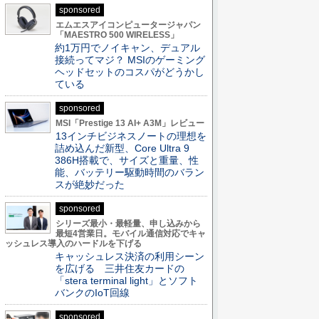
sponsored
エムエスアイコンピュータージャパン
「MAESTRO 500 WIRELESS」
約1万円でノイキャン、デュアル
接続ってマジ？ MSIのゲーミング
ヘッドセットのコスパがどうかし
ている
sponsored
MSI「Prestige 13 AI+ A3M」レビュー
13インチビジネスノートの理想を
詰め込んだ新型、Core Ultra 9
386H搭載で、サイズと重量、性
能、バッテリー駆動時間のバラン
スが絶妙だった
sponsored
シリーズ最小・最軽量、申し込みから
最短4営業日。モバイル通信対応でキャ
ッシュレス導入のハードルを下げる
キャッシュレス決済の利用シーン
を広げる 三井住友カードの
「stera terminal light」とソフト
バンクのIoT回線
sponsored