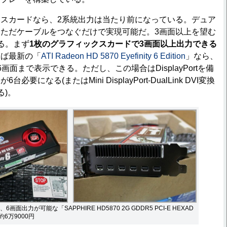
スカードなら、2系統出力は当たり前になっている。デュア
ただケーブルをつなぐだけで実現可能だ。3画面以上を望む
る。まず
1枚のグラフィックスカードで3画面以上出力できる
えば最新の「
ATI Radeon HD 5870 Eyefinity 6 Edition
」なら、
画面まで表示できる。ただし、この場合はDisplayPortを備
要になる(またはMini DisplayPort-DualLink DVI変換
る)。
面出力が可能な「SAPPHIRE HD5870 2G GDDR5 PCI-E HEXAD
約6万9000円