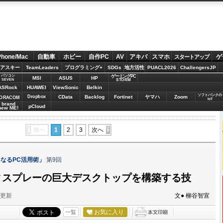
Phone/Mac
自動車
ホビー
自作PC
AV
アキバ
スマホ
ゲ
スタートアップ
アスキー
TeamLeaders
プログラミング+
SDGs
地方活性
PUACL2026
ChallengersJP
パソコン
ゲーミングPC
MSI
ASUS
HP
STORM
SEVEN
ASRock
HUAWEI
ViewSonic
Belkin
ソフトバンクの
Dropbox
CData
Backlog
Fortinet
ヤマハ
Zoom
ORACOM
IoT
brand
pCloud
new ME!
前へ
1
2
3
次へ
なるPC活用術」
第9回
ィスプレーの巨大デスクトップを構築する技
分更新
文● 柳谷智宣
お気に入り
一覧