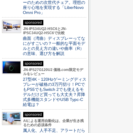
ーのための次世代チェア。理想の
座り心地を実現する「LiberNovo
Omni Pro」
sponsored
JN-IPS34UQ2-HSC6とJN-
IPSC34UQ2-HSC6で比較
曲面（湾曲）ディスプレーってな
にがすごいの？一般的な平面モデ
ルとの見え方の違いや曲率（R）
の意味、選び方を解説
sponsored
JN-IPS27G120U2 価格.com限定モデ
ルをレビュー
27型4K・120Hzゲーミングディス
プレーが破格の3万円切り！PCで
もPS5でもSwitch 2でも使えるモ
デルだけど買っても大丈夫？昇降
式多機能スタンドやUSB Typc-C
給電は？
sponsored
AIによる運用自動化は、企業が生き残
るための必須条件
属人化、人手不足、アラートだら