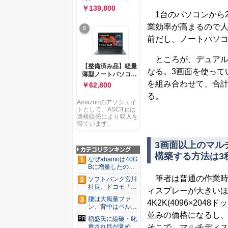
ー 83K9003JJP ノー
ソコン Vivobook 15
￥139,800
トPC
M1502NAQ 15.6イ
1台のパソコンから
ンチ AMD Ryzen 7
業効率が高まるので人
5
170 メモリ16GB
SSD 512GB
前だし、ノートパソ
Microsoft 365
Personal (24か月版)
ところが、デュアル
搭載 Windows 11 重
【整備済み品】軽量
量1.7kg Wi-Fi 6E ク
なる。3画面を使って
薄型ノートパソコン
ワイエットブルー
dynabook G83 ■
を組み合わせて、合計
￥62,800
M1502NAQ-
13.3型
R7165BUWS
る。
FHD(1920x1080) -
Amazonのアソシエイ
高性能第11世代Core
トとして、ASCII.jpは
i5-1135G7 - メモリ
適格販売により収入を
16GB - SSD 256GB
得ています。
- Webカメラ -
WiFi&Bluetooth -
3画面以上のマル
USB Type-C - MS
構築する方法は3
Office 2021 - Win11
なぜahamoは40G
搭載
Bに増量したの
か ...
筆者は普通の作業時
ソフトバンク宮川
社長、ドコモ「ah
ィスプレーが大きいほ
amo...
腰は大風量ファ
4K2K(4096×2
ン、背中はペルチ
ェ冷却。ダ...
並みの価格になるし、
稲盛氏に論破・叱
責され目が覚め
そこで、マルチディ