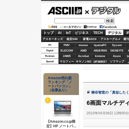
ASCII.jp
デジタル
トップ
AI
IoT
ビジネス
TECH
デジタル
i
アスキーキッズ
格安SIM
家電ASCII
アスキーグルメ
週刊
FMV
mouse
iiyamaPC
Sycom
PC
ELECOM
AMD
ASUS ROG
Digital
GIGABYTE
JAWS
Acrobat
kintone
Azure
Business
S
JAPANNEXT
マカフィー
キヤノンMJ
ソフマップ
Special
Amazon売れ筋
ランキング「ノ
ートパソコン」
（在庫あり）
柳谷智宣の「真似したく
1
6画面マルチデ
2010年04月06日 12時00
【Amazon.co.jp限
定】HP ノートパソ