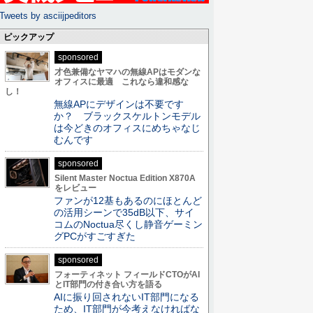
Tweets by asciijpeditors
ピックアップ
sponsored
才色兼備なヤマハの無線APはモダンな
オフィスに最適 これなら違和感な
し！
無線APにデザインは不要です
か？ ブラックスケルトンモデル
は今どきのオフィスにめちゃなじ
むんです
sponsored
Silent Master Noctua Edition X870A
をレビュー
ファンが12基もあるのにほとんど
の活用シーンで35dB以下、サイ
コムのNoctua尽くし静音ゲーミン
グPCがすごすぎた
sponsored
フォーティネット フィールドCTOがAI
とIT部門の付き合い方を語る
AIに振り回されないIT部門になる
ため、IT部門が今考えなければな