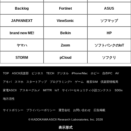
Backlog
Fortinet
ASUS
JAPANNEXT
ViewSonic
ソフマップ
brand new ME!
Belkin
HP
ヤマハ
Zoom
ソフトバンクのIoT
STORM
pCloud
ソフクリ
TOP
ASCII倶楽部
ビジネス
TECH
デジタル
iPhone/Mac
ホビー
自作PC
AV
アキバ
スマホ
スタートアップ
プログラミング+
ゲーム
格安SIM
倶楽部情報局
家電ASCII
アスキーグルメ
MITTR
IoT
サイバーセキュリティ小説コンテスト
SDGs
地方活性
サイトポリシー
プライバシーポリシー
運営会社
お問い合わせ
広告掲載
© KADOKAWA ASCII Research Laboratories, Inc. 2026
表示形式