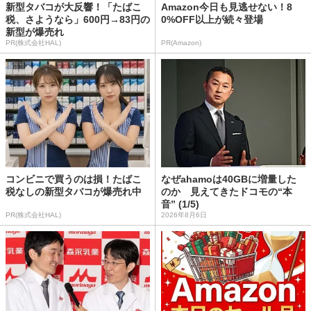
新型タバコが大反響！「たばこ
Amazon今日も見逃せない！8
税、さようなら」600円→83円の
0%OFF以上が続々登場
新型が爆売れ
PR(株式会社HAL)
PR(Amazon)
コンビニで買うのは損！たばこ
なぜahamoは40GBに増量した
税なしの新型タバコが爆売れ中
のか 見えてきたドコモの“本
音” (1/5)
PR(株式会社HAL)
2026年8月6日