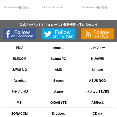
PR Skyrocket株式会社
PR LotusFlare Inc
PR Skyrocket株式会社
公式アカウントをフォローして最新情報を手に入れよう
FMV
mouse
マカフィー
ELECOM
iiyama PC
HUAWEI
JAWS-UG
AMD
kintone
Acrobat
Sycom
ASUS ROG
キヤノンMJ
Azure
パソコンSEVEN
MSI
GIGABYTE
ASRock
SORACOM
Dropbox
CData