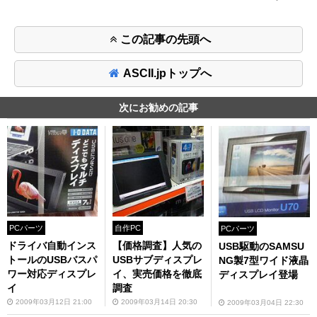
この記事の先頭へ
ASCII.jpトップへ
次にお勧めの記事
PCパーツ
自作PC
PCパーツ
ドライバ自動インス
【価格調査】人気の
USB駆動のSAMSU
トールのUSBバスパ
USBサブディスプレ
NG製7型ワイド液晶
ワー対応ディスプレ
イ、実売価格を徹底
ディスプレイ登場
イ
調査
2009年03月12日 21:00
2009年03月14日 20:30
2009年03月04日 22:30