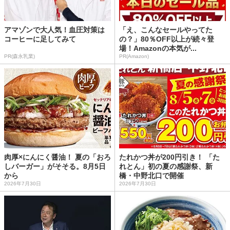
アマゾンで大人気！血圧対策は
「え、こんなセールやってた
コーヒーに足してみて
の？」80％OFF以上が続々登
場！Amazonの本気が...
PR(森永乳業)
PR(Amazon)
肉厚×にんにく醤油！ 夏の「おろ
たれかつ丼が200円引き！ 「た
しバーガー」がそそる。8月5日
れとん」初の夏の感謝祭、新
から
橋・中野北口で開催
2026年7月30日
2026年7月30日