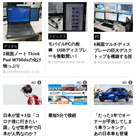
トピックス
PC
モバイルPCの相
6画面マルチディス
デジタル
棒 USBディスプレ
プレーの巨大デスク
2画面ノート Think
ーを衝動買い！
トップを構築する技
Pad W700dsの化け
2009年08月06日 16:00
2010年04月06日 12:00
物っぷり
2009年03月23日 12:00
AD
AD
AD
日本が堂々1位「コ
最短5分で接続
「たった1年でオー
ロナ後に行きたい
ナーが手放してしま
国」なぜ世界中で日
う車ランキング」
本が人気なのか？
あの日本車も登場