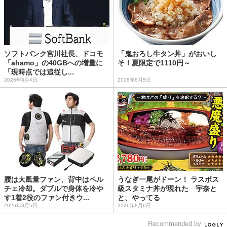
ソフトバンク宮川社長、ドコモ
「鬼おろし牛タン丼」がおいし
「ahamo」の40GBへの増量に
そ！夏限定で1110円～
「現時点では追従し...
2026年8月4日
2026年8月5日
腰は大風量ファン、背中はペル
うなぎ一尾がドーン！ ラスボス
チェ冷却。ダブルで身体を冷や
級スタミナ丼が現れた 宇奈と
す1着2役のファン付きウ...
と、やってる
2026年8月5日
2026年8月6日
Recommended by