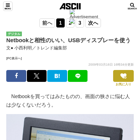
前へ
1
2
3
次へ
デジタル
Netbookと相性のいい、USBディスプレーを使う
文● 小西利明／トレンド編集部
[PC表示へ]
2009年03月16日 16時34分更新
お気に入り
Netbookを買ってはみたものの、画面の狭さに悩む人
は少なくないだろう。