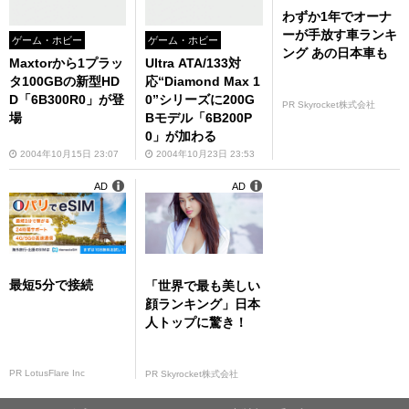
わずか1年でオーナ
ーが手放す車ランキ
ゲーム・ホビー
ゲーム・ホビー
ング あの日本車も
Maxtorから1プラッ
Ultra ATA/133対
タ100GBの新型HD
応“Diamond Max 1
D「6B300R0」が登
0”シリーズに200G
PR Skyrocket株式会社
場
Bモデル「6B200P
0」が加わる
2004年10月15日 23:07
2004年10月23日 23:53
AD
AD
最短5分で接続
「世界で最も美しい
顔ランキング」日本
人トップに驚き！
PR LotusFlare Inc
PR Skyrocket株式会社