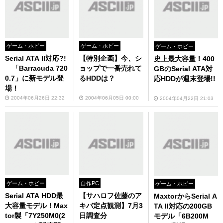
ゲーム・ホビー
ゲーム・ホビー
ゲーム・ホビー
Serial ATA II対応?!
【特別企画】今、シ
史上最大容量！400
「Barracuda 720
ョップで一番売れて
GBのSerial ATA対
0.7」に新モデル登
るHDDは？
応HDDが週末登場!!
場！
2004年06月26日 22:32
2004年06月05日 00:00
2004年04月22日 21:03
ゲーム・ホビー
自作PC
ゲーム・ホビー
Serial ATA HDD最
【サハロフ佐藤のア
MaxtorからSerial A
大容量モデル！Max
キバ定点観測】7月3
TA II対応の200GB
tor製「7Y250M0(2
日調査分
モデル「6B200M