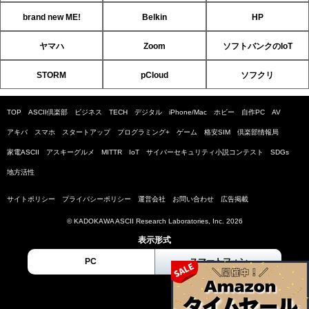
brand new ME!
Belkin
HP
ヤマハ
Zoom
ソフトバンクのIoT
STORM
pCloud
ソフクリ
TOP
ASCII倶楽部
ビジネス
TECH
デジタル
iPhone/Mac
ホビー
自作PC
AV
アキバ
スマホ
スタートアップ
プログラミング+
ゲーム
格安SIM
倶楽部情報局
家電ASCII
アスキーグルメ
MITTR
IoT
サイバーセキュリティ小説コンテスト
SDGs
地方活性
サイトポリシー
プライバシーポリシー
運営会社
お問い合わせ
広告掲載
© KADOKAWA ASCII Research Laboratories, Inc. 2026
表示形式
PC
スマートフォン