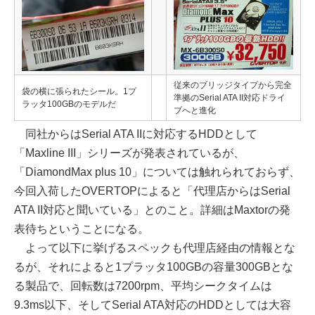
従来のブリッジタイプから完全
袋の横に張られたシール。1プ
準拠のSerial ATA II対応ドライ
ラッタ100GBのモデルだ
ブへと進化
同社からはSerial ATA IIに対応するHDDとして
「Maxline III」シリーズが発表されているが、
「DiamondMax plus 10」については触れられておらず、
今回入荷したOVERTOPによると「代理店からはSerial
ATA II対応と聞いている」とのこと。詳細はMaxtorの発
表待ちということになる。
よって以下に挙げるスペックも代理店経由の情報とな
るが、それによると1プラッタ100GBの容量300GBとな
る製品で、回転数は7200rpm、平均シークタイムは
9.3ms以下、そしてSerial ATA対応のHDDとしては大容