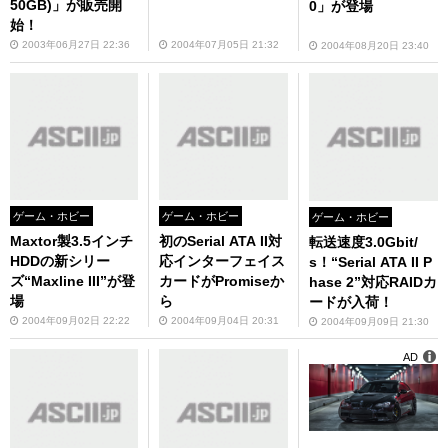
50GB)」が販売開
0」が登場
始！
2003年06月27日 22:36
2004年07月05日 21:32
2004年08月20日 23:40
ゲーム・ホビー
ゲーム・ホビー
ゲーム・ホビー
Maxtor製3.5インチ
初のSerial ATA II対
転送速度3.0Gbit/
HDDの新シリー
応インターフェイス
s！“Serial ATA II P
ズ“Maxline III”が登
カードがPromiseか
hase 2”対応RAIDカ
場
ら
ードが入荷！
2004年09月02日 22:22
2004年09月04日 20:31
2004年09月09日 21:30
AD