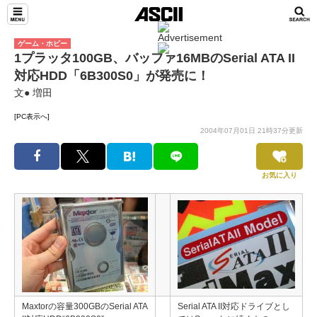
ゲーム・ホビー
1プラッタ100GB、バッファ16MBのSerial ATA II
対応HDD「6B300S0」が発売に！
文● 増田
[PC表示へ]
2004年07月01日 21時37分更新
お気に入り
Maxtorの容量300GBのSerial ATA
Serial ATA II対応ドライブとし