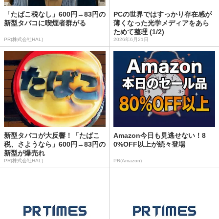
「たばこ税なし」600円→83円の
PCの世界ではすっかり存在感が
新型タバコに喫煙者群がる
薄くなった光学メディアをあら
ためて整理 (1/2)
PR(株式会社HAL)
2026年6月21日
新型タバコが大反響！「たばこ
Amazon今日も見逃せない！8
税、さようなら」600円→83円の
0%OFF以上が続々登場
新型が爆売れ
PR(株式会社HAL)
PR(Amazon)