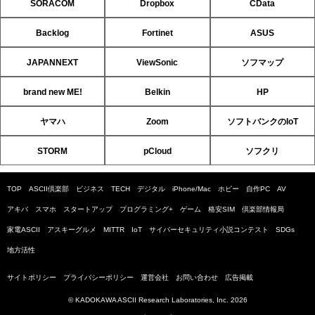
SORACOM
Dropbox
CData
Backlog
Fortinet
ASUS
JAPANNEXT
ViewSonic
ソフマップ
brand new ME!
Belkin
HP
ヤマハ
Zoom
ソフトバンクのIoT
STORM
pCloud
ソフクリ
TOP
ASCII倶楽部
ビジネス
TECH
デジタル
iPhone/Mac
ホビー
自作PC
AV
アキバ
スマホ
スタートアップ
プログラミング+
ゲーム
格安SIM
倶楽部情報局
家電ASCII
アスキーグルメ
MITTR
IoT
サイバーセキュリティ小説コンテスト
SDGs
地方活性
サイトポリシー
プライバシーポリシー
運営会社
お問い合わせ
広告掲載
© KADOKAWA ASCII Research Laboratories, Inc. 2026