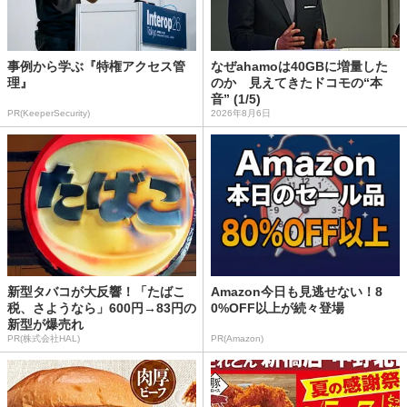
事例から学ぶ『特権アクセス管
なぜahamoは40GBに増量した
理』
のか 見えてきたドコモの“本
音” (1/5)
PR(KeeperSecurity)
2026年8月6日
新型タバコが大反響！「たばこ
Amazon今日も見逃せない！8
税、さようなら」600円→83円の
0%OFF以上が続々登場
新型が爆売れ
PR(株式会社HAL)
PR(Amazon)