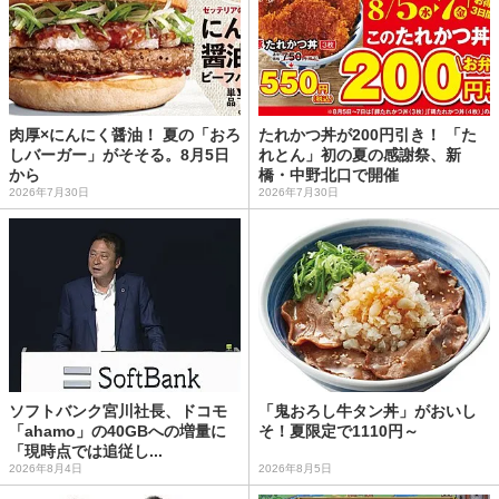
肉厚×にんにく醤油！ 夏の「おろ
たれかつ丼が200円引き！ 「た
しバーガー」がそそる。8月5日
れとん」初の夏の感謝祭、新
から
橋・中野北口で開催
2026年7月30日
2026年7月30日
ソフトバンク宮川社長、ドコモ
「鬼おろし牛タン丼」がおいし
「ahamo」の40GBへの増量に
そ！夏限定で1110円～
「現時点では追従し...
2026年8月4日
2026年8月5日