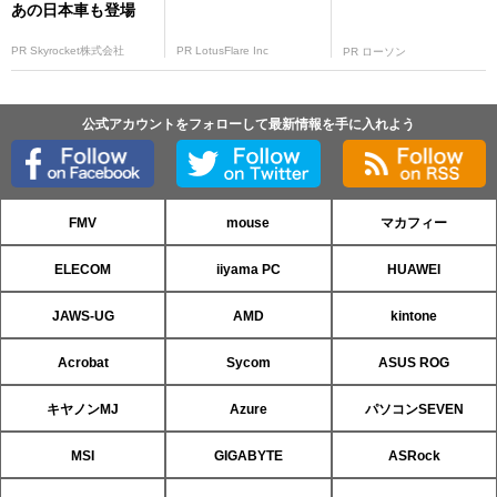
あの日本車も登場
PR Skyrocket株式会社
PR LotusFlare Inc
PR ローソン
公式アカウントをフォローして最新情報を手に入れよう
FMV
mouse
マカフィー
ELECOM
iiyama PC
HUAWEI
JAWS-UG
AMD
kintone
Acrobat
Sycom
ASUS ROG
キヤノンMJ
Azure
パソコンSEVEN
MSI
GIGABYTE
ASRock