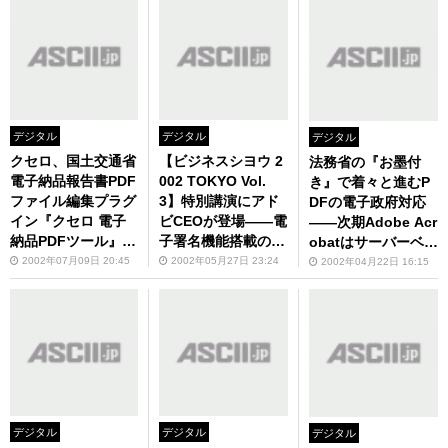
デジタル
デジタル
デジタル
クセロ、国土交通省
【ビジネスシヨウ 2
法務省の『お墨付
電子納品報告書PDF
002 TOKYO Vol.
き』で着々と進むP
ファイル編集プラグ
3】特別講演にアド
DFの電子政府対応
イン『クセロ 電子
ビCEOが登場――電
――次期Adobe Acr
納品PDFツール』を
子署名機能搭載の次
obatはサーバーベー
発売
期Adobe Acrobat
スソリューションに
2002年07月09日 20:45
2002年05月27日 23:24
2002年04月22日 16:15
Readerをプレビュ
変貌？
ー！
デジタル
デジタル
デジタル