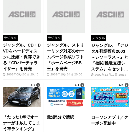
デジタル
デジタル
デジタル
ジャングル、CD・D
ジャングル、ストリ
ジャングル、『デジ
VDをハードディス
ーミング対応のホー
タル類語辞典2003
クに圧縮・保存でき
ムページ作成ソフト
～シソーラス～』と
る『CDバーチャラ
『ホームページBB
『校閲/推敲支援シ
イザー』を発売
王』を発売
ステム』をセット販
売
2002年09月06日 20:45
2002年10月04日 20:06
2002年12月17日 16:18
AD
AD
AD
「たった1年でオー
最短5分で接続
ローソンアプリ／ク
ナーが手放してしま
ーポン配信中
う車ランキング」