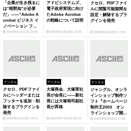
「企業が生き残るに
アドビシステムズ、
クセロ、PDFファイ
は“暗黙知”が必要
電子政府実現に向け
ルに閲覧可能期間を
だ」――“Adobe A
たAdobe Acrobat
設定・解除するプラ
crobat ビジネス イ
の戦略について説明
グインを発売
ノベーション フォ
ーラム2002”で中谷
2002年01月31日 23:52
2002年02月18日 18:20
2002年02月18日 17:54
巌氏が講演
デジタル
デジタル
デジタル
クセロ、PDFファイ
大塚商会、大塚実社
ジャングル、オンラ
ルにヘッダーまたは
長が会長に――新社
インショップ制作ソ
フッターを追加・削
長には大塚裕司副社
フト『ホームページ
除するプラグインを
長が昇格
制作王2003 オン
発売
ラインショップ開
業』を発売
2002年01月15日 15:21
2001年07月20日 00:54
2002年08月06日 17:48