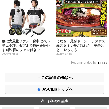
腰は大風量ファン、背中はペル
うなぎ一尾がドーン！ ラスボス
チェ冷却。ダブルで身体を冷や
級スタミナ丼が現れた 宇奈と
す1着2役のファン付きウ...
と、やってる
2026年8月5日
2026年8月6日
Recommended by
この記事の先頭へ
ASCII.jpトップへ
次にお勧めの記事