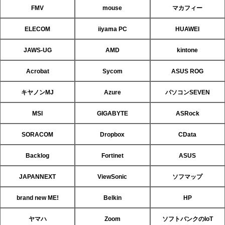
FMV
mouse
マカフィー
ELECOM
iiyama PC
HUAWEI
JAWS-UG
AMD
kintone
Acrobat
Sycom
ASUS ROG
キヤノンMJ
Azure
パソコンSEVEN
MSI
GIGABYTE
ASRock
SORACOM
Dropbox
CData
Backlog
Fortinet
ASUS
JAPANNEXT
ViewSonic
ソフマップ
brand new ME!
Belkin
HP
ヤマハ
Zoom
ソフトバンクのIoT