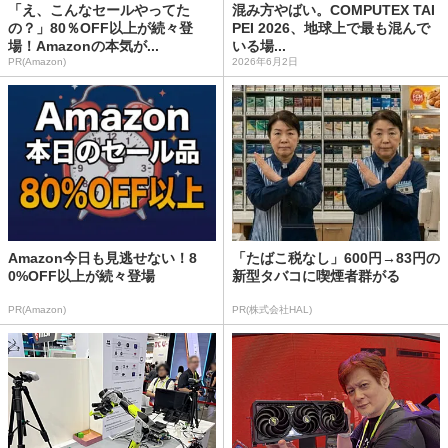
「え、こんなセールやってた
混み方やばい。COMPUTEX TAI
の？」80％OFF以上が続々登
PEI 2026、地球上で最も混んで
場！Amazonの本気が...
いる場...
PR(Amazon)
2026年6月2日
Amazon今日も見逃せない！8
「たばこ税なし」600円→83円の
0%OFF以上が続々登場
新型タバコに喫煙者群がる
PR(Amazon)
PR(株式会社HAL)