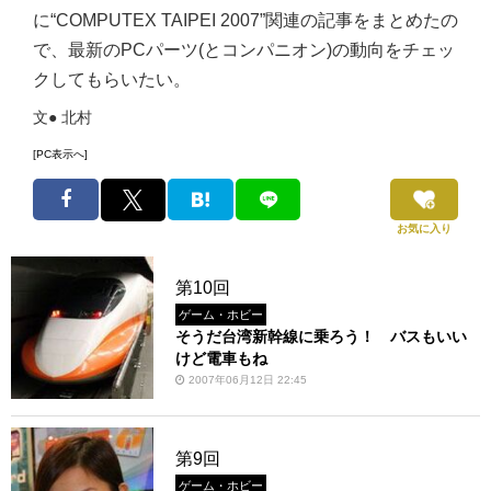
に“COMPUTEX TAIPEI 2007”関連の記事をまとめたの
で、最新のPCパーツ(とコンパニオン)の動向をチェッ
クしてもらいたい。
文● 北村
[PC表示へ]
お気に入り
第10回
ゲーム・ホビー
そうだ台湾新幹線に乗ろう！ バスもいい
けど電車もね
2007年06月12日 22:45
第9回
ゲーム・ホビー