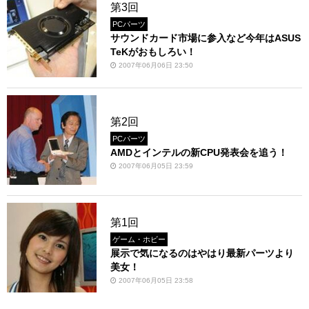
第3回
PCパーツ
サウンドカード市場に参入など今年はASUS
TeKがおもしろい！
2007年06月06日 23:50
第2回
PCパーツ
AMDとインテルの新CPU発表会を追う！
2007年06月05日 23:59
第1回
ゲーム・ホビー
展示で気になるのはやはり最新パーツより
美女！
2007年06月05日 23:58