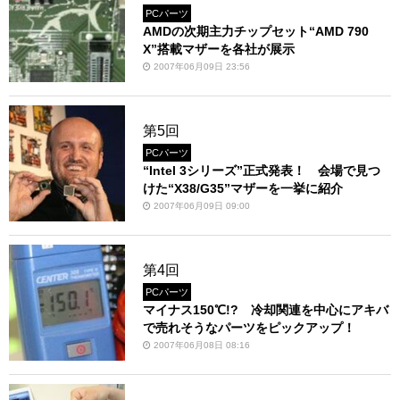
PCパーツ
AMDの次期主力チップセット“AMD 790
X”搭載マザーを各社が展示
2007年06月09日 23:56
第5回
PCパーツ
“Intel 3シリーズ”正式発表！ 会場で見つ
けた“X38/G35”マザーを一挙に紹介
2007年06月09日 09:00
第4回
PCパーツ
マイナス150℃!? 冷却関連を中心にアキバ
で売れそうなパーツをピックアップ！
2007年06月08日 08:16