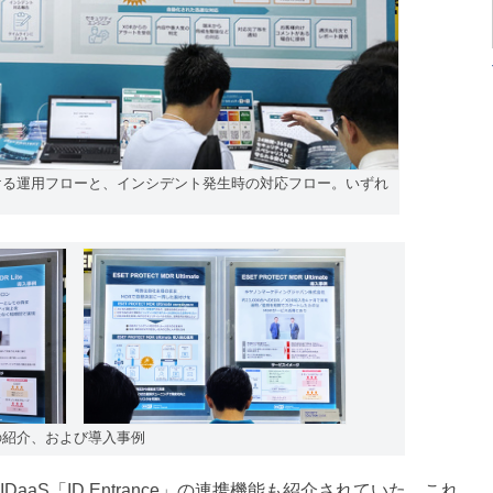
te」における運用フローと、インシデント発生時の対応フロー。いずれ
imateの紹介、および導入事例
と、IDaaS「ID Entrance」の連携機能も紹介されていた。これ