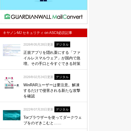
キヤノンMJ セキュリティ on ASCII必読記事
2026年05月28日更新
デジタル
正規アプリを隠れ蓑にする「ファ
イルレスマルウェア」が国内で急
増。その手口と今すぐできる対策
2026年02月24日更新
デジタル
WinRARユーザーは要注意。解凍
するだけで侵害される新たな攻撃
を確認
2022年07月20日更新
デジタル
Torブラウザーを使ってダークウェ
ブをのぞきこむと……