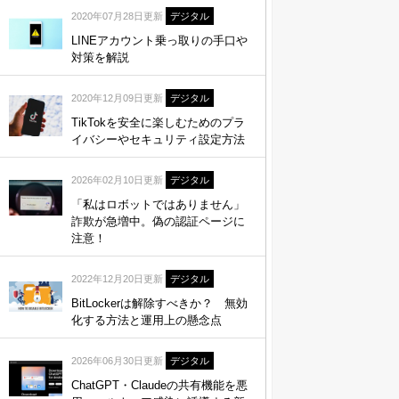
2020年07月28日更新
デジタル
LINEアカウント乗っ取りの手口や
対策を解説
2020年12月09日更新
デジタル
TikTokを安全に楽しむためのプラ
イバシーやセキュリティ設定方法
2026年02月10日更新
デジタル
「私はロボットではありません」
詐欺が急増中。偽の認証ページに
注意！
2022年12月20日更新
デジタル
BitLockerは解除すべきか？ 無効
化する方法と運用上の懸念点
2026年06月30日更新
デジタル
ChatGPT・Claudeの共有機能を悪