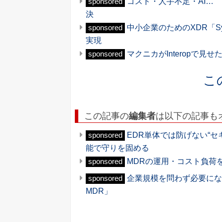
コスト・人手不足・AI…
sponsored
決
中小企業のためのXDR「Sy
sponsored
実現
マクニカがInteropで
sponsored
こ
この記事の
編集者
は以下の記事も
EDR単体では防げない“セ
sponsored
能で守りを固める
MDRの運用・コスト負荷
sponsored
企業規模を問わず必要になっ
sponsored
MDR」