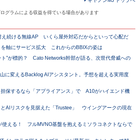
キヤノンMJ トップへ
プログラムによる収益を得ている場合があります
耐え続ける無線AP いくら屋外対応だからといって心配だ
」を軸にサービス拡大 これからのBBIXの姿は
ト”が標的？ Cato Networks幹部が語る、次世代脅威への
に変えるBacklog AIアシスタント。予想を超える実用度
を担保するなら「アプライアンス」で A10がハイエンド機
とAIリスクを見据えた「Trustee」 ウイングアークの現在
IMが使える！ フルMVNO基盤を抱えるミソラコネクトならで