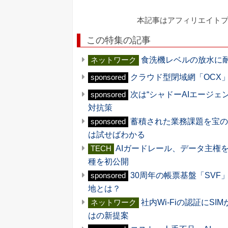
本記事はアフィリエイト
この特集の記事
食洗機レベルの放水に
ネットワーク
クラウド型閉域網「OCX
sponsored
次は“シャドーAIエージェン
sponsored
対抗策
蓄積された業務課題を宝の山
sponsored
は試せばわかる
AIガードレール、データ主権
TECH
種を初公開
30周年の帳票基盤「SVF」
sponsored
地とは？
社内Wi-Fiの認証にS
ネットワーク
はの新提案