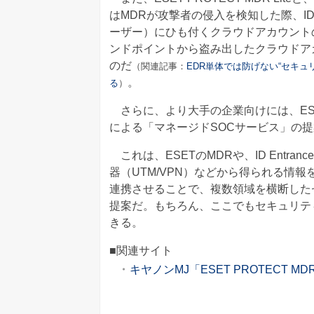
はMDRが攻撃者の侵入を検知した際、ID
ーザー）にひも付くクラウドアカウント
ンドポイントから盗み出したクラウドア
のだ
（関連記事：
EDR単体では防げない“セキュ
。
る
）
さらに、より大手の企業向けには、ESET
による「マネージドSOCサービス」の
これは、ESETのMDRや、ID Entranc
器（UTM/VPN）などから得られる情報を、S
連携させることで、複数領域を横断した
提案だ。もちろん、ここでもセキュリティ
きる。
■関連サイト
キヤノンMJ「ESET PROTECT 