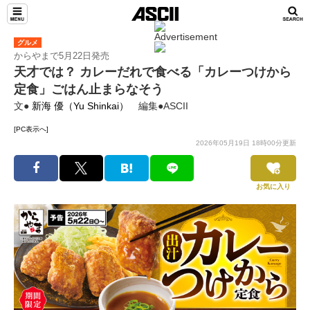
グルメ
からやまで5月22日発売
天才では？ カレーだれで食べる「カレーつけから
定食」ごはん止まらなそう
文●
新海 優（Yu Shinkai）
編集●ASCII
[PC表示へ]
2026年05月19日 18時00分更新
お気に入り