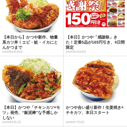
【本日から】かつや新作、物量
【本日】かつや「感謝祭」き
系カツ丼！エビ・鮭・イカにと
た！定番5品が165円引き、4日間
んかつまで
限定
2026年6月26日
2026年5月28日
【本日】かつや「チキンカツ×モ
かつや合い盛り新作！生姜焼き×
ツ」発売、“飯泥棒”な予感しか
チキカツ、本日スタート
しない
2026年6月1日
2026年7月3日