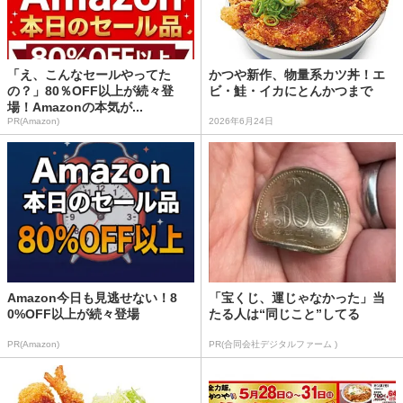
「え、こんなセールやってた
かつや新作、物量系カツ丼！エ
の？」80％OFF以上が続々登
ビ・鮭・イカにとんかつまで
場！Amazonの本気が...
PR(Amazon)
2026年6月24日
Amazon今日も見逃せない！8
「宝くじ、運じゃなかった」当
0%OFF以上が続々登場
たる人は“同じこと”してる
PR(Amazon)
PR(合同会社デジタルファーム )