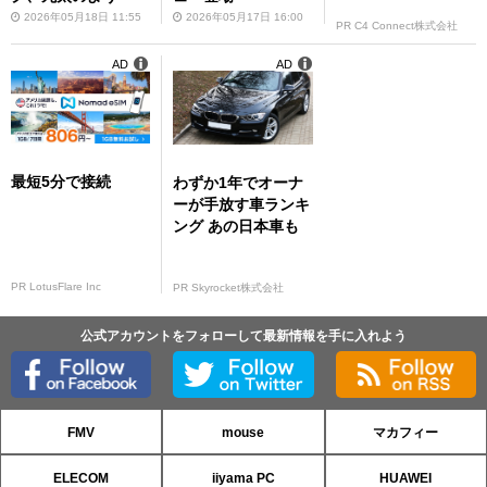
2026年05月18日 11:55
2026年05月17日 16:00
PR C4 Connect株式会社
AD
AD
最短5分で接続
わずか1年でオーナ
ーが手放す車ランキ
ング あの日本車も
PR LotusFlare Inc
PR Skyrocket株式会社
公式アカウントをフォローして最新情報を手に入れよう
FMV
mouse
マカフィー
ELECOM
iiyama PC
HUAWEI