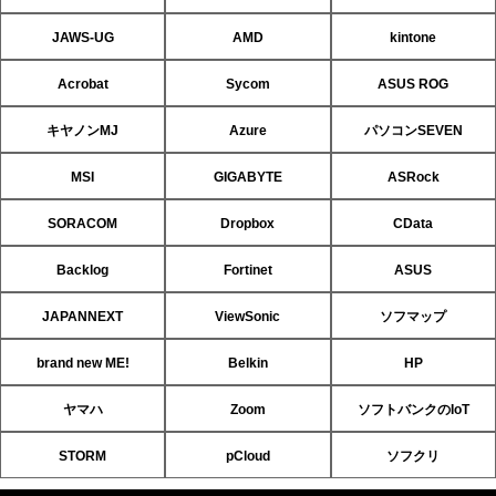
JAWS-UG
AMD
kintone
Acrobat
Sycom
ASUS ROG
キヤノンMJ
Azure
パソコンSEVEN
MSI
GIGABYTE
ASRock
SORACOM
Dropbox
CData
Backlog
Fortinet
ASUS
JAPANNEXT
ViewSonic
ソフマップ
brand new ME!
Belkin
HP
ヤマハ
Zoom
ソフトバンクのIoT
STORM
pCloud
ソフクリ