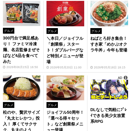
グルメ
グルメ
グルメ
300円台で満足感あ
ねばとろ好き集合！
＼本日／ジョイフル
り！ ファミマ冷凍
すき家「めかぶオク
「創業祭」スター
麺、名店監修まぜそ
ラ牛丼」今年も登場
ト！ダブルバーグな
ばなど4品を食べて
ど特別メニューが登
みた
場
2026年06月15日 16:50
2026年05月18日 18:15
2026年05月20日 11:00
AD
グルメ
グルメ
DLなしで気軽にﾌﾟﾚ
松のや、贅沢サイズ
ジョイフル50周年！
ｲできる美少女放置
「丸太ヒレかつ」投
「選べる得々セッ
系RPG
入！ 厚くてサクサ
ト」など創業祭メニ
ク、丸太のよう
ュー登場