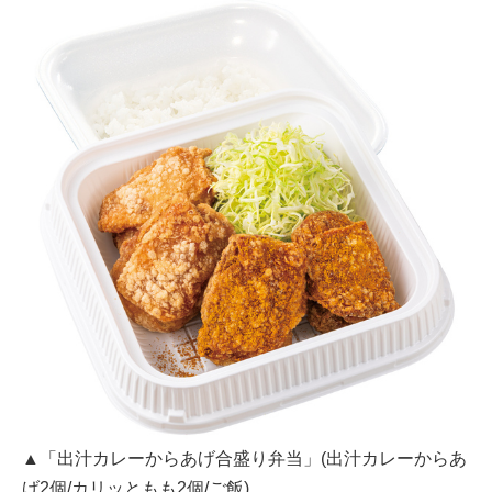
▲「出汁カレーからあげ合盛り弁当」(出汁カレーからあ
げ2個/カリッともも2個/ご飯)