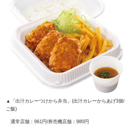
▲「出汁カレーつけから弁当」(出汁カレーからあげ3個/
ご飯)
通常店舗：961円/券売機店舗：980円