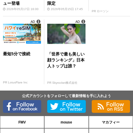
ュー登場
限定
2026年05月17日 16:00
2026年05月15日 17:45
PR ローソン
AD
AD
最短5分で接続
「世界で最も美しい
顔ランキング」日本
人トップは誰？
PR LotusFlare Inc
PR Skyrocket株式会社
公式アカウントをフォローして最新情報を手に入れよう
FMV
mouse
マカフィー