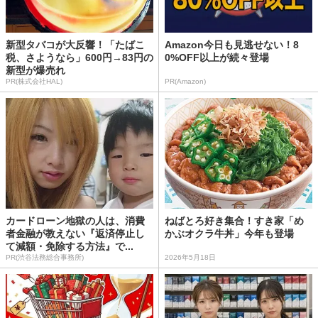
新型タバコが大反響！「たばこ
Amazon今日も見逃せない！8
税、さようなら」600円→83円の
0%OFF以上が続々登場
新型が爆売れ
PR(株式会社HAL)
PR(Amazon)
カードローン地獄の人は、消費
ねばとろ好き集合！すき家「め
者金融が教えない『返済停止し
かぶオクラ牛丼」今年も登場
て減額・免除する方法』で...
PR(渋谷法務総合事務所)
2026年5月18日