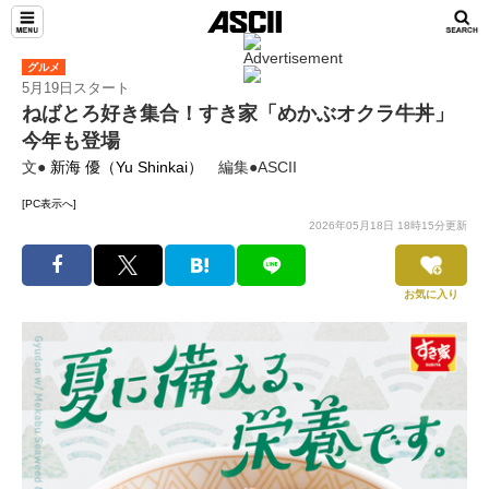
グルメ
5月19日スタート
ねばとろ好き集合！すき家「めかぶオクラ牛丼」
今年も登場
文●
新海 優（Yu Shinkai）
編集●ASCII
[PC表示へ]
2026年05月18日 18時15分更新
お気に入り