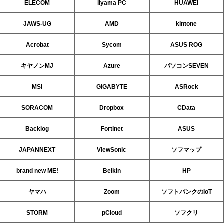
ELECOM
iiyama PC
HUAWEI
JAWS-UG
AMD
kintone
Acrobat
Sycom
ASUS ROG
キヤノンMJ
Azure
パソコンSEVEN
MSI
GIGABYTE
ASRock
SORACOM
Dropbox
CData
Backlog
Fortinet
ASUS
JAPANNEXT
ViewSonic
ソフマップ
brand new ME!
Belkin
HP
ヤマハ
Zoom
ソフトバンクのIoT
STORM
pCloud
ソフクリ