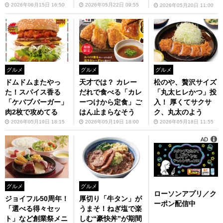
2026年06月15日 16:50
2026年05月22日 09:55
2026年05月20日 11:00
グルメ
グルメ
グルメ
ドムドムまたやっ
天才では？ カレー
松のや、贅沢サイズ
た！スパイス香る
だれで食べる「カレ
「丸太ヒレかつ」投
「ケバブバーガー」
ーつけから定食」ご
入！ 厚くてサクサ
肉2枚で攻めてる
はん止まらなそう
ク、丸太のよう
2026年05月19日 18:15
2026年05月19日 18:00
2026年05月18日 11:55
AD
グルメ
グルメ
ローソンアプリ／ク
ジョイフル50周年！
厚切り「牛タン」が
ーポン配信中
「選べる得々セッ
うまそ！ねぎ塩で楽
ト」など創業祭メニ
しむ“豪快丼”が期間