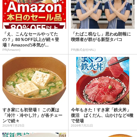
「え、こんなセールやってた
「たばこ税なし」思わぬ朗報に
の？」80％OFF以上が続々登
喫煙者が群がる新型タバコ
場！Amazonの本気が...
PR(Amazon)
PR(株式会社HAL)
すき家にも初登場！ この夏は
今年もきた！すき家「鉄火丼」
「冷汁・冷やし汁」が各チェー
復活 ばくだん、山かけなど4種
ンで続々
で登場
2026年7月25日
2026年7月21日