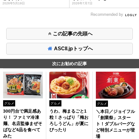
2026年5月19日
2026年7月7日
Recommended by
この記事の先頭へ
ASCII.jpトップへ
次にお勧めの記事
グルメ
グルメ
グルメ
300円台で満足感あ
うわ、梅まるごと1
＼本日／ジョイフル
り！ ファミマ冷凍
粒！さっぱり「梅お
「創業祭」スター
麺、名店監修まぜそ
ろしうどん」が夏に
ト！ダブルバーグな
ばなど4品を食べて
ぴったり
ど特別メニューが登
みた
場