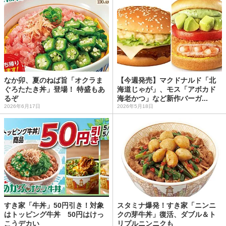
なか卯、夏のねば旨「オクラま
【今週発売】マクドナルド「北
ぐろたたき丼」登場！ 特盛もあ
海道じゃが」、モス「アボカド
るぞ
海老かつ」など新作バーガ...
2026年6月17日
2026年5月18日
すき家「牛丼」50円引き！対象
スタミナ爆発！すき家「ニンニ
はトッピング牛丼 50円はけっ
クの芽牛丼」復活、ダブル＆ト
こうデカい
リプルニンニクも