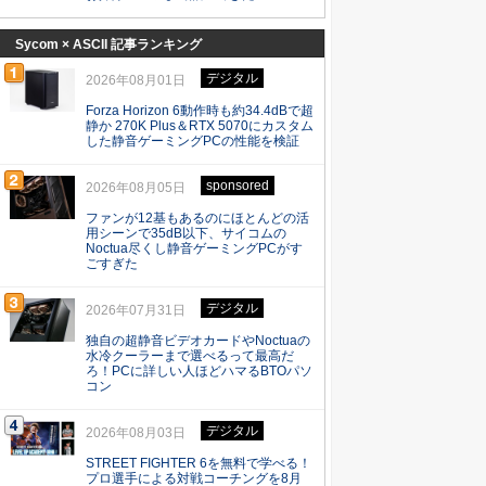
Sycom × ASCII 記事ランキング
デジタル
2026年08月01日
Forza Horizon 6動作時も約34.4dBで超
静か 270K Plus＆RTX 5070にカスタム
した静音ゲーミングPCの性能を検証
sponsored
2026年08月05日
ファンが12基もあるのにほとんどの活
用シーンで35dB以下、サイコムの
Noctua尽くし静音ゲーミングPCがす
ごすぎた
デジタル
2026年07月31日
独自の超静音ビデオカードやNoctuaの
水冷クーラーまで選べるって最高だ
ろ！PCに詳しい人ほどハマるBTOパソ
コン
デジタル
2026年08月03日
STREET FIGHTER 6を無料で学べる！
プロ選手による対戦コーチングを8月