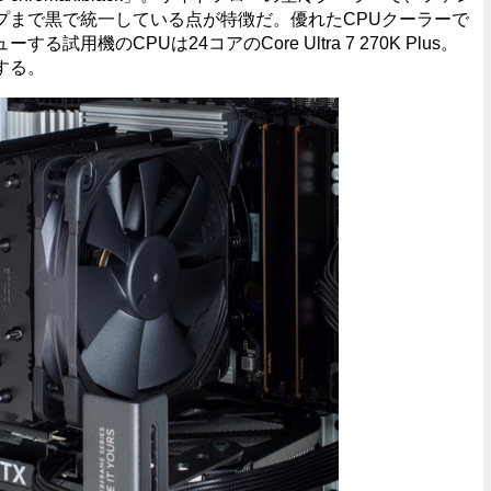
プまで黒で統一している点が特徴だ。優れたCPUクーラーで
用機のCPUは24コアのCore Ultra 7 270K Plus。
する。