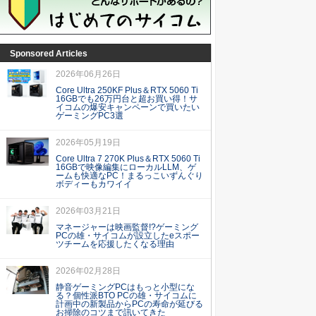
Sponsored Articles
2026年06月26日
Core Ultra 250KF Plus＆RTX 5060 Ti
16GBでも26万円台と超お買い得！サ
イコムの爆安キャンペーンで買いたい
ゲーミングPC3選
2026年05月19日
Core Ultra 7 270K Plus＆RTX 5060 Ti
16GBで映像編集にローカルLLM、ゲ
ームも快適なPC！まるっこいずんぐり
ボディーもカワイイ
2026年03月21日
マネージャーは映画監督!?ゲーミング
PCの雄・サイコムが設立したeスポー
ツチームを応援したくなる理由
2026年02月28日
静音ゲーミングPCはもっと小型にな
る？個性派BTO PCの雄・サイコムに
計画中の新製品からPCの寿命が延びる
お掃除のコツまで訊いてきた