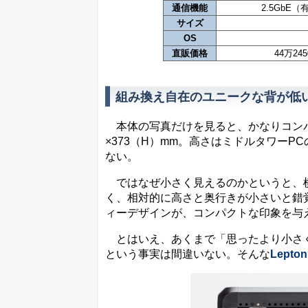
通信機能
2.5GbE（有
サイズ
OS
直販価格
44万24
組み換え自在のユニークな背が低
本体の写真だけを見ると、かなりコンパク
×373（H）mm。高さはミドルタワー
ない。
ではなぜ小さく見えるのかというと、横幅
く、相対的に高さと奥行きが小さいと錯
ィーデザインが、コンパクトな印象を与
とはいえ、あくまで「思ったより小さく
という事実は間違いない。そんな
Lepton 