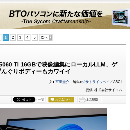
1
2
3
4
5
次へ
＆RTX 5060 Ti 16GBで映像編集にローカルLLM、ゲ
ずんぐりボディーもカワイイ
文●
宮里圭介
編集●
ジサトライッペイ
／ASCII
提供: 株式会社サイコム
お気に入り
一覧