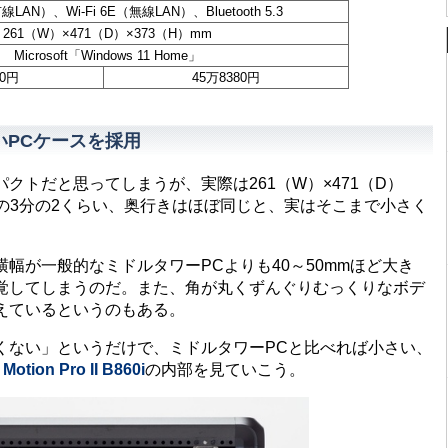
線LAN）、Wi-Fi 6E（無線LAN）、Bluetooth 5.3
261（W）×471（D）×373（H）mm
Microsoft「Windows 11 Home」
50円
45万8380円
いPCケースを採用
トだと思ってしまうが、実際は261（W）×471（D）
PCの3分の2くらい、奥行きはほぼ同じと、実はそこまで小さく
が一般的なミドルタワーPCよりも40～50mmほど大き
覚してしまうのだ。また、角が丸くずんぐりむっくりなボデ
えているというのもある。
ない」というだけで、ミドルタワーPCと比べれば小さい、
Motion Pro II B860i
の内部を見ていこう。