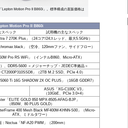
on Motion Pro II B860i」。標準構成の直販価格は
pton Motion Pro II B860i
なスペック
試用機の主なスペック
tra 7 270K Plus」（24コア/24スレッド、最大5.5GHz）
2S chromax.black」（空冷、120mmファン、サイドフロー）
60M Pro RS WiFi」（インテルB860、Micro-ATX）
×2）、DDR5-5600 ＜メジャーチップ・JEDEC準拠品＞
10 CT2000P310SSD8」（2TB M.2 SSD、PCIe 4.0）
 5060 Ti 16G SHADOW 2X OC PLUS」（16GB GDDR7）
ASUS「XG-C100C V3」
（10GbE、PCIe 3.0×4）
aster「ELITE GOLD 850 MPX-8505-AFAG-BJP」
（850W、80 PLUS GOLD）
sterFrame 400 Mesh Black MF400M-KHNN-S00」（Micro-
ATX、ミドルタワー）
：Noctua「NF-A20 PWM」（200mm）