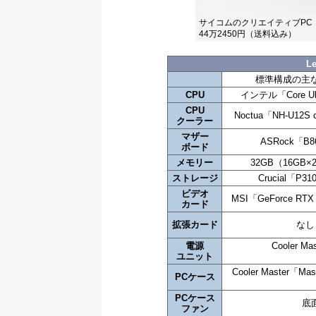
サイコムのクリエイティブPC「Lept
44万2450円（送料込み）
Le
標準構成の主
CPU
インテル「Core Ul
CPU
Noctua「NH-U1
クーラー
マザー
ASRock「B8
ボード
メモリー
32GB（16GB
ストレージ
Crucial「P3
ビデオ
MSI「GeForce RTX
カード
拡張カード
なし
電源
Cooler M
ユニット
Cooler Master「Ma
PCケース
PCケース
底面
ファン