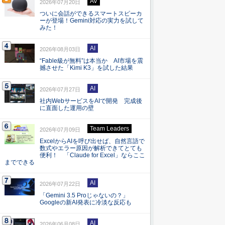
AV
2026年07月20日
ついに会話ができるスマートスピーカ
ーが登場！Gemini対応の実力を試して
みた！
AI
2026年08月03日
“Fable級が無料”は本当か AI市場を震
撼させた「Kimi K3」を試した結果
AI
2026年07月27日
社内WebサービスをAIで開発 完成後
に直面した運用の壁
Team Leaders
2026年07月09日
ExcelからAIを呼び出せば、自然言語で
数式やエラー原因が解析できてとても
便利！ 「Claude for Excel」ならここ
までできる
AI
2026年07月22日
「Gemini 3.5 Proじゃないの？」
Googleの新AI発表に冷淡な反応も
AI
2026年06月08日