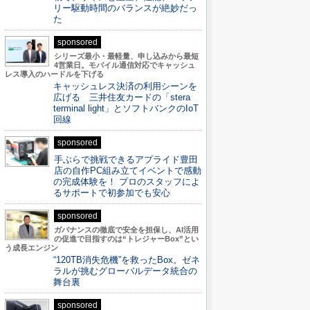
リー駆動時間のバランスが絶妙だっ
た
sponsored
シリーズ最小・最軽量、申し込みから最短
4営業日。モバイル通信対応でキャッシュ
レス導入のハードルを下げる
キャッシュレス決済の利用シーンを
広げる 三井住友カードの「stera
terminal light」とソフトバンクのIoT
回線
sponsored
手ぶらで挑戦できるアプライド豊田
店の自作PC組み立てイベントで感動
の完成体験を！ プロのスタッフによ
るサポートで初参加でも安心
sponsored
ガバナンスの徹底で安全を担保し、AI活用
の促進で目指すのは“トレジャーBox”とい
う成長エンジン
“120TB消失危機”を救ったBox。ゼネ
ラルが挑むグローバルデータ統合の
舞台裏
sponsored