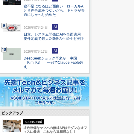
寝不足になるほど面白い ローカルAI
と音声合成をつないだら、キャラが普
通にしゃべり始めた
AI
2026年07月24日
日立、システム開発にAIを全面適用
要件定義で最大240倍の生産性を実証
AI
2026年07月17日
DeepSeekショック再来か 中国
「Kimi K3」、一部でClaude Fable超
え
ピックアップ
sponsored
才色兼備なヤマハの無線APはモダンなオフ
ィスに最適 これなら違和感なし！