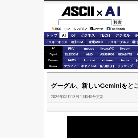
ASCII.jp
AI
トップ
AI
IoT
ビジネス
TECH
デジタル
i
アスキーキッズ
格安SIM
家電ASCII
アスキーグルメ
週刊
FMV
mouse
iiyamaPC
Sycom
PC
ELECOM
AMD
ASUS ROG
Digital
GIGABYTE
JAWS
Acrobat
kintone
Azure
Business
S
JAPANNEXT
マカフィー
キヤノンMJ
ソフマップ
Special
グーグル、新しいGeminiをとこ
2026年05月13日 11時45分更新