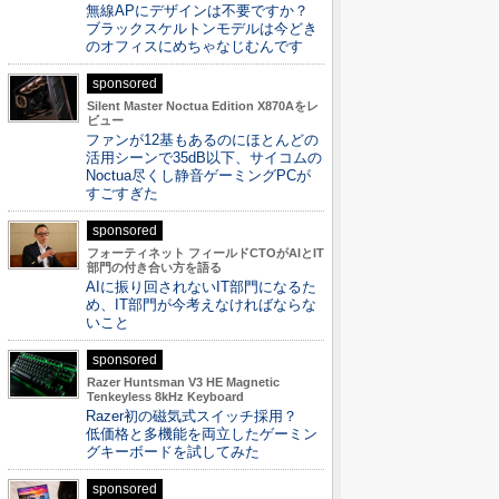
無線APにデザインは不要ですか？
ブラックスケルトンモデルは今どき
のオフィスにめちゃなじむんです
sponsored
Silent Master Noctua Edition X870Aをレ
ビュー
ファンが12基もあるのにほとんどの
活用シーンで35dB以下、サイコムの
Noctua尽くし静音ゲーミングPCが
すごすぎた
sponsored
フォーティネット フィールドCTOがAIとIT
部門の付き合い方を語る
AIに振り回されないIT部門になるた
め、IT部門が今考えなければならな
いこと
sponsored
Razer Huntsman V3 HE Magnetic
Tenkeyless 8kHz Keyboard
Razer初の磁気式スイッチ採用？
低価格と多機能を両立したゲーミン
グキーボードを試してみた
sponsored