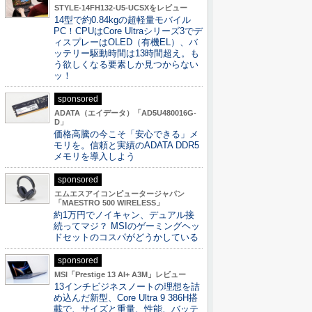
STYLE-14FH132-U5-UCSXをレビュー
14型で約0.84kgの超軽量モバイル
PC！CPUはCore Ultraシリーズ3でデ
ィスプレーはOLED（有機EL）、バ
ッテリー駆動時間は13時間超え。も
う欲しくなる要素しか見つからない
ッ！
sponsored
ADATA（エイデータ）「AD5U480016G-
D」
価格高騰の今こそ「安心できる」メ
モリを。信頼と実績のADATA DDR5
メモリを導入しよう
sponsored
エムエスアイコンピュータージャパン
「MAESTRO 500 WIRELESS」
約1万円でノイキャン、デュアル接
続ってマジ？ MSIのゲーミングヘッ
ドセットのコスパがどうかしている
sponsored
MSI「Prestige 13 AI+ A3M」レビュー
13インチビジネスノートの理想を詰
め込んだ新型、Core Ultra 9 386H搭
載で、サイズと重量、性能、バッテ