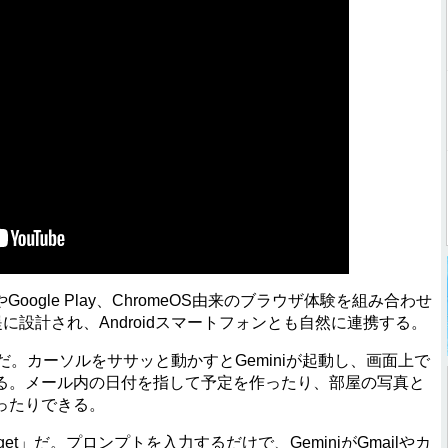
境やGoogle Play、ChromeOS由来のブラウザ体験を組み合わせ
提に設計され、Androidスマートフォンとも自然に連携する。
er」だ。カーソルをササッと動かすとGeminiが起動し、画面上で
る。メール内の日付を指して予定を作ったり、部屋の写真と
ったりできる。
idget」だ。プロンプトを入力するだけで、GeminiがGmailやカ