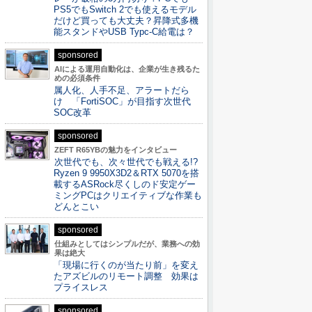
PS5でもSwitch 2でも使えるモデル
だけど買っても大丈夫？昇降式多機
能スタンドやUSB Typc-C給電は？
sponsored
AIによる運用自動化は、企業が生き残るた
めの必須条件
属人化、人手不足、アラートだら
け 「FortiSOC」が目指す次世代
SOC改革
sponsored
ZEFT R65YBの魅力をインタビュー
次世代でも、次々世代でも戦える!?
Ryzen 9 9950X3D2＆RTX 5070を搭
載するASRock尽くしのド安定ゲー
ミングPCはクリエイティブな作業も
どんとこい
sponsored
仕組みとしてはシンプルだが、業務への効
果は絶大
「現場に行くのが当たり前」を変え
たアズビルのリモート調整 効果は
プライスレス
sponsored