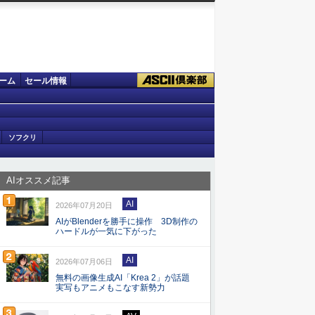
ーム
セール情報
ソフクリ
AIオススメ記事
AI
2026年07月20日
AIがBlenderを勝手に操作 3D制作の
ハードルが一気に下がった
AI
2026年07月06日
無料の画像生成AI「Krea 2」が話題
実写もアニメもこなす新勢力