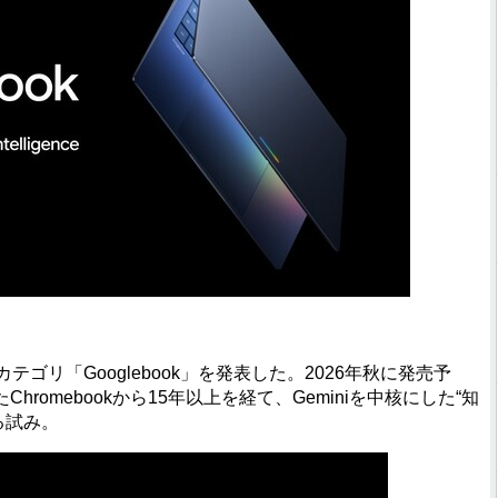
ゴリ「Googlebook」を発表した。2026年秋に発売予
romebookから15年以上を経て、Geminiを中核にした“知
る試み。