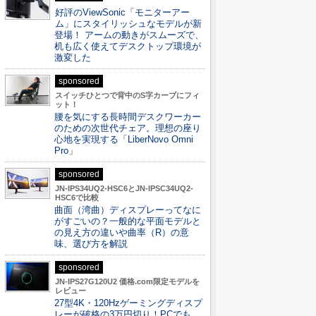
好評のViewSonic「モニターアー
ム」にスタイリッシュなモデルが新
登場！ アームの動きがスムーズで、
机も広く使えてデスクトップ環境が
激変した
sponsored
スイッチひとつで背中のS字カーブにフィ
ット！
腰を気にする長時間デスクワーカー
のための次世代チェア。理想の座り
心地を実現する「LiberNovo Omni
Pro」
sponsored
JN-IPS34UQ2-HSC6とJN-IPSC34UQ2-
HSC6で比較
曲面（湾曲）ディスプレーってなに
がすごいの？一般的な平面モデルと
の見え方の違いや曲率（R）の意
味、選び方を解説
sponsored
JN-IPS27G120U2 価格.com限定モデルを
レビュー
27型4K・120Hzゲーミングディスプ
レーが破格の3万円切り！PCでも