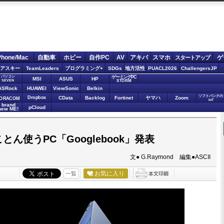
Phone/Mac
自動車
ホビー
自作PC
AV
アキバ
スマホ
ゲ
スタートアップ
アスキー
TeamLeaders
プログラミング+
SDGs
地方活性
PUACL2026
ChallengersJP
パソコン
ゲーミングPC
MSI
ASUS
HP
STORM
SEVEN
ASRock
HUAWEI
ViewSonic
Belkin
ソフトバンクの
Dropbox
CData
Backlog
Fortinet
ヤマハ
Zoom
ORACOM
IoT
brand
pCloud
new ME!
とん使うPC「Googlebook」発表
文● G.Raymond 編集●ASCII
お気に入り
一覧