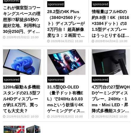
sponsored
sponsored
sponsored
これが個室型コワー
28.2型の4K Plus
情報量はフルHDの
キングスペースの理
（3840×2560ドッ
約9.8倍！6K（6016
想形!?駅徒歩5秒の
ト）ディスプレーが
×3384ドット）の3
超好立地、利用料は
3万円台！ 超高解像
1.5型ディスプレー
30分250円、ディス
度な３：２画面で仕
はうっとりするほど
プレーは4K＆ピボ
2026年05月02日 10:00
事がはかどりまくる
キレイだった、でも
2026年04月25日 10:00
2026年04月04日 10:00
ット可で仕事がはか
こと間違いなし
お値段は……
どる「いいオフィス
浅草」
sponsored
sponsored
sponsored
120Hz駆動＆多機能
31.5型QD-OLED
4万円台の27型WQH
スタンドの21.5型フ
（量子ドット有機E
Dゲーミングディス
ルHDディスプレー
L）で240Hz＆0.03
プレー、240Hz・1
が約1.6万円、買っ
msという欲張り4K
ms・Mini LED・昇
ても大丈夫？
ゲーミングディスプ
降式多機能スタンド
レーが至高の逸品す
の欲張り仕様なら余
2026年03月28日 10:00
2026年03月20日 10:00
2026年02月28日 10:00
ぎた
裕で買いでしょう