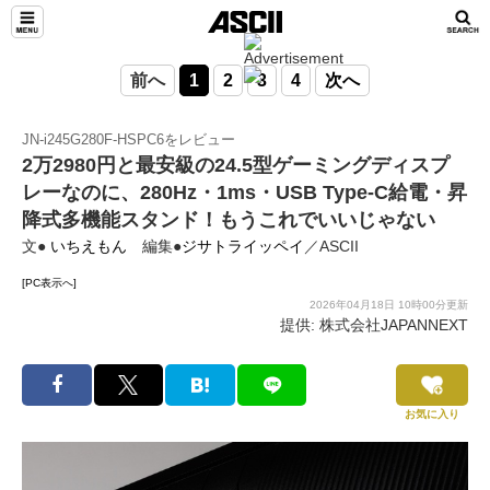
前へ
1
2
3
4
次へ
JN-i245G280F-HSPC6をレビュー
2万2980円と最安級の24.5型ゲーミングディスプ
レーなのに、280Hz・1ms・USB Type-C給電・昇
降式多機能スタンド！もうこれでいいじゃない
文●
いちえもん
編集●
ジサトライッペイ
／ASCII
[PC表示へ]
2026年04月18日 10時00分更新
提供: 株式会社JAPANNEXT
お気に入り