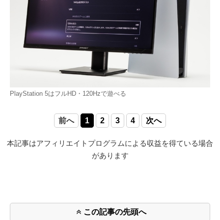
PlayStation 5はフルHD・120Hzで遊べる
前へ
1
2
3
4
次へ
本記事はアフィリエイトプログラムによる収益を得ている場合
があります
この記事の先頭へ