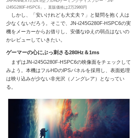
JAPANNEXTの24.5型フルHDゲーミングディスプレー「JN-
i245G280F-HSPC6」。直販価格は2万2980円
しかし、「安いけれども大丈夫？」と疑問を抱く人は
少なくないだろう。そこで、JN-i245G280F-HSPC6の実
機をメーカーからお借りし、安価なゆえの弱点はないの
かレビューしていきたい。
ゲーマーの心にぶっ刺さる280Hz＆1ms
まずはJN-i245G280F-HSPC6の映像面をチェックして
みよう。本機はフルHDのIPSパネルを採用し、表面処理
は映り込みが少ない非光沢（ノングレア）となってい
る。