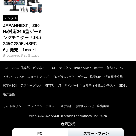
デジタル
JAPANNEXT、280
Hz対応24.5型ゲーミ
ングモニター「JN-i
245G280F-HSPC
6」発売 1ms・IP
S・USB-C搭載で2
2026年02月19日 11:00
万円台
TOP
ASCII倶楽部
ビジネス
TECH
デジタル
iPhone/Mac
ホビー
自作PC
AV
アキバ
スマホ
スタートアップ
プログラミング+
ゲーム
格安SIM
倶楽部情報局
家電ASCII
アスキーグルメ
MITTR
IoT
サイバーセキュリティ小説コンテスト
SDGs
地方活性
サイトポリシー
プライバシーポリシー
運営会社
お問い合わせ
広告掲載
© KADOKAWA ASCII Research Laboratories, Inc. 2026
表示形式
PC
スマートフォン