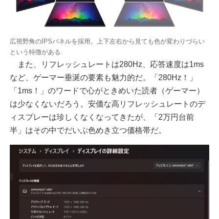
広視野角のIPSパネルを採用。上下左右から見ても色が変わりづらい
という特徴がある
また、リフレッシュレートは280Hz、応答速度は1ms
など、ゲーマー垂涎の要素も魅力的だ。「280Hz！」
「1ms！」のワードで心がときめいた読者（ゲーマー）
は少なくないだろう。安価な高リフレッシュレートのデ
ィスプレーは珍しくなくなってきたが、「2万円台前
半」はその中でだいぶ色めき立つ価格帯だ。