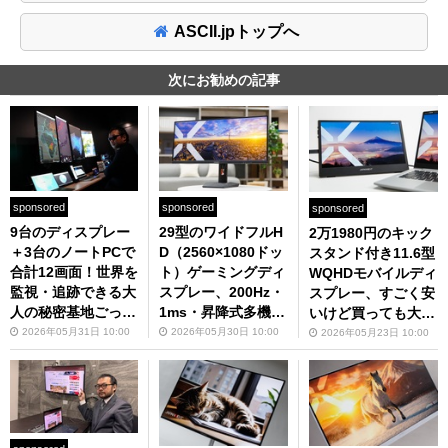
ASCII.jpトップへ
次にお勧めの記事
sponsored
sponsored
sponsored
9台のディスプレー
29型のワイドフルH
2万1980円のキック
＋3台のノートPCで
D（2560×1080ドッ
スタンド付き11.6型
合計12画面！世界を
ト）ゲーミングディ
WQHDモバイルディ
監視・追跡できる大
スプレー、200Hz・
スプレー、すごく安
人の秘密基地ごっこ
1ms・昇降式多機能
いけど買っても大丈
をご覧あれ
スタンドで3万2980
夫？
2026年05月31日 10:00
2026年05月30日 10:00
2026年05月23日 10:00
円は断然買いでしょ
う