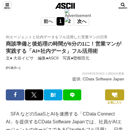
前へ
1
2
次へ
AIエージェントと社内データをフル活用した営業マンの日常
商談準備と後処理の時間が6分の1に！営業マンが
実践する「AI×社内データ」フル活用術
文● 大谷イビサ 編集●ASCII 写真●曽根田元
[PC表示へ]
2026年05月08日 11時00分更新
提供: CData Software Japan
お気に入り
SFA などのSaaSとAIを連携する「CData Connect
AI」を提供するCData Software Japanでは、社員がAIエ
ージェントのサービスであるClaudeをフル活用し、日常