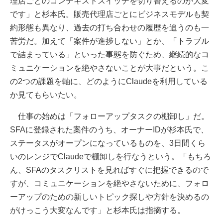
理店ごとのコンテキストスイッチを切り替えるのが大変
です」と杉本氏。販売代理店ごとにビジネスモデルも契
約形態も異なり、過去の打ち合わせの履歴を追うのも一
苦労だ。加えて「案件が進捗しない」とか、「トラブル
で詰まっている」といった事態を防ぐため、継続的なコ
ミュニケーションを絶やさないことが大事だという。こ
の2つの課題を軸に、どのようにClaudeを利用している
か見てもらいたい。
仕事の始めは「フォローアップタスクの棚卸し」だ。
SFAに登録された案件のうち、オーナーIDが杉本氏で、
ステータスがオープンになっているものを、3日間くら
いのレンジでClaudeで棚卸しを行なうという。「もちろ
ん、SFAのタスクリストを見ればすぐに把握できるので
すが、コミュニケーションを絶やさないために、フォロ
ーアップのための新しいトピック探しや方針を決めるの
がけっこう大変なんです」と杉本氏は指摘する。