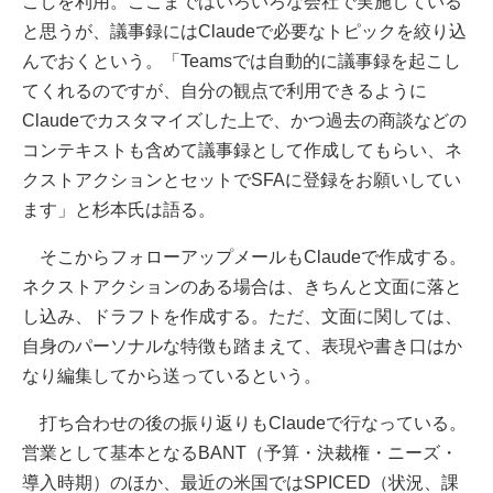
こしを利用。ここまではいろいろな会社で実施している
と思うが、議事録にはClaudeで必要なトピックを絞り込
んでおくという。「Teamsでは自動的に議事録を起こし
てくれるのですが、自分の観点で利用できるように
Claudeでカスタマイズした上で、かつ過去の商談などの
コンテキストも含めて議事録として作成してもらい、ネ
クストアクションとセットでSFAに登録をお願いしてい
ます」と杉本氏は語る。
そこからフォローアップメールもClaudeで作成する。
ネクストアクションのある場合は、きちんと文面に落と
し込み、ドラフトを作成する。ただ、文面に関しては、
自身のパーソナルな特徴も踏まえて、表現や書き口はか
なり編集してから送っているという。
打ち合わせの後の振り返りもClaudeで行なっている。
営業として基本となるBANT（予算・決裁権・ニーズ・
導入時期）のほか、最近の米国ではSPICED（状況、課