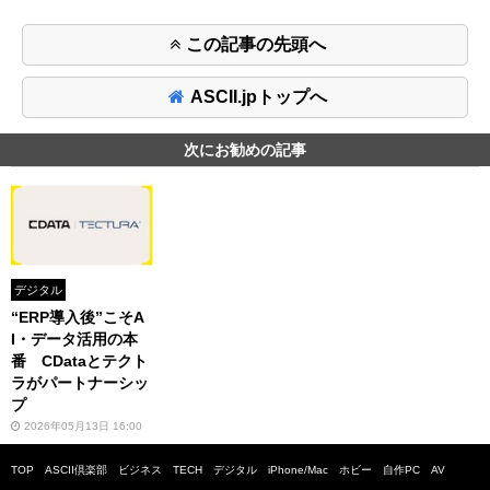
この記事の先頭へ
ASCII.jpトップへ
次にお勧めの記事
デジタル
“ERP導入後”こそA
I・データ活用の本
番 CDataとテクト
ラがパートナーシッ
プ
2026年05月13日 16:00
TOP
ASCII倶楽部
ビジネス
TECH
デジタル
iPhone/Mac
ホビー
自作PC
AV