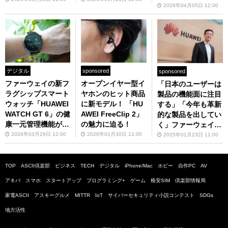
2026年04月05日 12:00
デジタル
sponsored
sponsored
ファーウェイの新フ
オープンイヤー型イ
「日本のユーザーは
ラグシップスマート
ヤホンのヒット商品
製品の機能面に注目
ウォッチ「HUAWEI
に新モデル！ 「HU
する」「今年も革新
WATCH GT 6」の健
AWEI FreeClip 2」
的な製品を出してい
康一元管理機能が便
の魅力に迫る！
く」ファーウェイト
利
ップインタビュー
2026年03月29日 12:00
2026年01月30日 11:00
2025年01月23日 11:00
TOP
ASCII倶楽部
ビジネス
TECH
デジタル
iPhone/Mac
ホビー
自作PC
AV
アキバ
スマホ
スタートアップ
プログラミング+
ゲーム
格安SIM
倶楽部情報局
家電ASCII
アスキーグルメ
MITTR
IoT
サイバーセキュリティ小説コンテスト
SDGs
地方活性