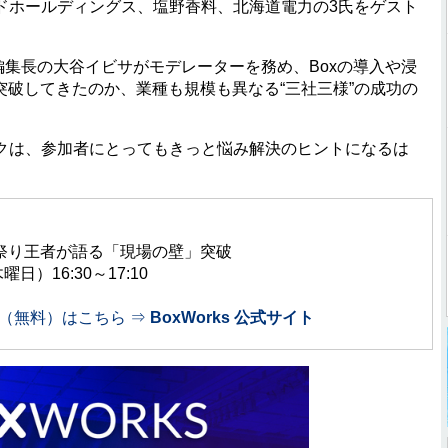
ドホールディングス、塩野香料、北海道電力の3氏をゲスト
jp編集長の大谷イビサがモデレーターを務め、Boxの導入や浸
突破してきたのか、業種も規模も異なる“三社三様”の成功の
は、参加者にとってもきっと悩み解決のヒントになるは
ザー祭り王者が語る「現場の壁」突破
）16:30～17:10
（無料）はこちら ⇒
BoxWorks 公式サイト