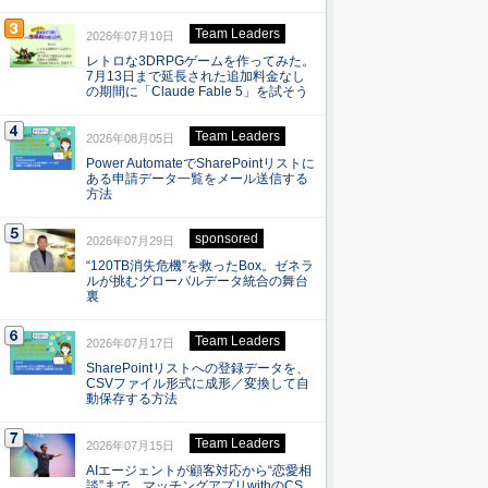
Team Leaders
2026年07月10日
レトロな3DRPGゲームを作ってみた。
7月13日まで延長された追加料金なし
の期間に「Claude Fable 5」を試そう
Team Leaders
2026年08月05日
Power AutomateでSharePointリストに
ある申請データ一覧をメール送信する
方法
sponsored
2026年07月29日
“120TB消失危機”を救ったBox。ゼネラ
ルが挑むグローバルデータ統合の舞台
裏
Team Leaders
2026年07月17日
SharePointリストへの登録データを、
CSVファイル形式に成形／変換して自
動保存する方法
Team Leaders
2026年07月15日
AIエージェントが顧客対応から“恋愛相
談”まで マッチングアプリwithのCS