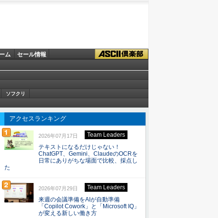
ーム
セール情報
ソフクリ
アクセスランキング
Team Leaders
2026年07月17日
テキストになるだけじゃない！
ChatGPT、Gemini、ClaudeのOCRを
日常にありがちな場面で比較、採点し
た
Team Leaders
2026年07月29日
来週の会議準備をAIが自動準備
「Copilot Cowork」と「Microsoft IQ」
が変える新しい働き方