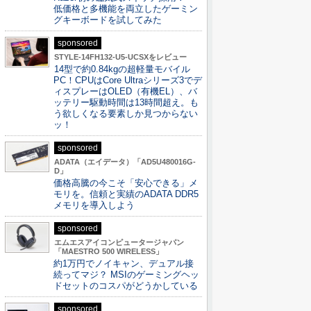
低価格と多機能を両立したゲーミン
グキーボードを試してみた
sponsored
STYLE-14FH132-U5-UCSXをレビュー
14型で約0.84kgの超軽量モバイル
PC！CPUはCore Ultraシリーズ3でデ
ィスプレーはOLED（有機EL）、バ
ッテリー駆動時間は13時間超え。も
う欲しくなる要素しか見つからない
ッ！
sponsored
ADATA（エイデータ）「AD5U480016G-
D」
価格高騰の今こそ「安心できる」メ
モリを。信頼と実績のADATA DDR5
メモリを導入しよう
sponsored
エムエスアイコンピュータージャパン
「MAESTRO 500 WIRELESS」
約1万円でノイキャン、デュアル接
続ってマジ？ MSIのゲーミングヘッ
ドセットのコスパがどうかしている
sponsored