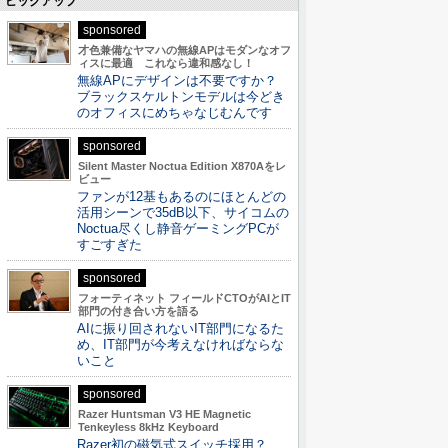
ピックアップ
sponsored
才色兼備なヤマハの無線APはモダンなオフ
ィスに最適 これなら違和感なし！
無線APにデザインは不要ですか？
ブラックスケルトンモデルは今どき
のオフィスにめちゃなじむんです
sponsored
Silent Master Noctua Edition X870Aをレ
ビュー
ファンが12基もあるのにほとんどの
活用シーンで35dB以下、サイコムの
Noctua尽くし静音ゲーミングPCが
すごすぎた
sponsored
フォーティネット フィールドCTOがAIとIT
部門の付き合い方を語る
AIに振り回されないIT部門になるた
め、IT部門が今考えなければならな
いこと
sponsored
Razer Huntsman V3 HE Magnetic
Tenkeyless 8kHz Keyboard
Razer初の磁気式スイッチ採用？