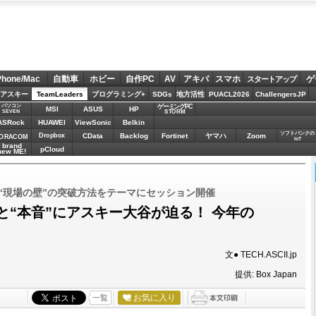
Phone/Mac
自動車
ホビー
自作PC
AV
アキバ
スマホ
ゲ
スタートアップ
アスキー
TeamLeaders
プログラミング+
SDGs
地方活性
PUACL2026
ChallengersJP
パソコン
ゲーミングPC
MSI
ASUS
HP
STORM
SEVEN
ASRock
HUAWEI
ViewSonic
Belkin
ソフトバンクの
Dropbox
CData
Backlog
Fortinet
ヤマハ
Zoom
ORACOM
IoT
brand
pCloud
new ME!
」で、“現場の壁”の突破方法をテーマにセッション開催
”と“本音”にアスキー大谷が迫る！ 今年の
文● TECH.ASCII.jp
提供: Box Japan
お気に入り
一覧