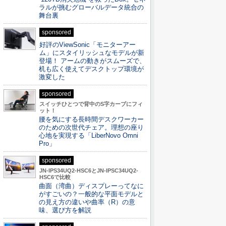
ラルが挑むグローバルデータ統合の
舞台裏
sponsored
好評のViewSonic「モニターアー
ム」にスタイリッシュなモデルが新
登場！ アームの動きがスムーズで、
机も広く使えてデスクトップ環境が
激変した
sponsored
スイッチひとつで背中のS字カーブにフィ
ット！
腰を気にする長時間デスクワーカー
のための次世代チェア。理想の座り
心地を実現する「LiberNovo Omni
Pro」
sponsored
JN-IPS34UQ2-HSC6とJN-IPSC34UQ2-
HSC6で比較
曲面（湾曲）ディスプレーってなに
がすごいの？一般的な平面モデルと
の見え方の違いや曲率（R）の意
味、選び方を解説