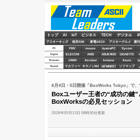
ASCII Team Leaders
トップ
AI
IoT
ビジネス
TECH
デジタル
i
アスキーキッズ
格安SIM
家電ASCII
アスキーグルメ
週刊
FMV
mouse
iiyamaPC
Sycom
PC
ELECOM
AMD
ASUS ROG
Digital
GIGABYTE
JAWS
Acrobat
kintone
Azure
Business
S
JAPANNEXT
マカフィー
キヤノンMJ
ソフマップ
Special
6月4日・5日開催「BoxWorks Tokyo
Boxユーザー王者の“成功の鍵
BoxWorksの必見セッション
2026年05月13日 08時30分更新