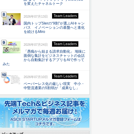
を変えたチャネルトーク
Team Leaders
2026年07月13日
国内トップSIerの“9割”が選ぶAIキャン
バス イノベーションの基盤へと進化
を続けるMiro
Team Leaders
2026年07月24日
「愚痴から始まる請求自動化」 地味に
面倒な集計をビジネスチャットの会話
から自動集計するアプリをAIで作って
みた
Team Leaders
2026年07月10日
ペーパーレス化の厳しい現実 中小・
中堅流通業の5割弱が「成果なし」