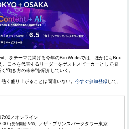
to Context」をテーマに掲げる今年のBoxWorksでは、ほかにもBox
え、日本を代表するリーダーをゲストスピーカーとして招
拓く“働き方の未来”を紹介していく。
も、熱く盛り上がることは間違いない。
今すぐ参加登録
して、
～17:00／オンライン
00
／ザ・プリンスパークタワー東京
（受付開始 8:30）