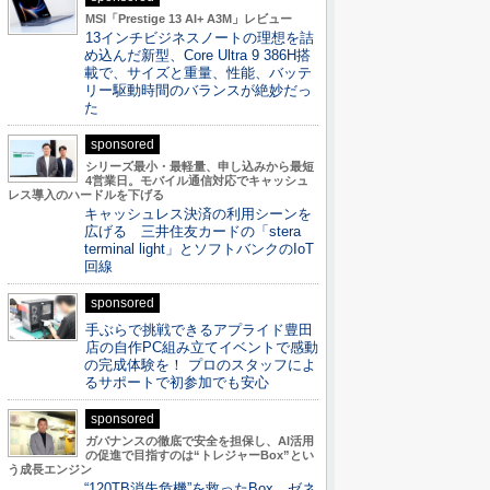
MSI「Prestige 13 AI+ A3M」レビュー
13インチビジネスノートの理想を詰
め込んだ新型、Core Ultra 9 386H搭
載で、サイズと重量、性能、バッテ
リー駆動時間のバランスが絶妙だっ
た
sponsored
シリーズ最小・最軽量、申し込みから最短
4営業日。モバイル通信対応でキャッシュ
レス導入のハードルを下げる
キャッシュレス決済の利用シーンを
広げる 三井住友カードの「stera
terminal light」とソフトバンクのIoT
回線
sponsored
手ぶらで挑戦できるアプライド豊田
店の自作PC組み立てイベントで感動
の完成体験を！ プロのスタッフによ
るサポートで初参加でも安心
sponsored
ガバナンスの徹底で安全を担保し、AI活用
の促進で目指すのは“トレジャーBox”とい
う成長エンジン
“120TB消失危機”を救ったBox。ゼネ