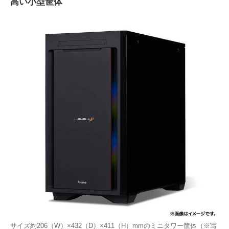
高い小型筐体
サイズ約206（W）×432（D）×411（H）mmのミニタワー筐体（※写