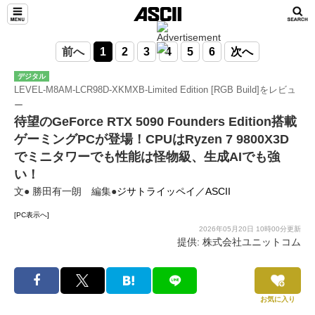
前へ
1
2
3
4
5
6
次へ
デジタル
LEVEL-M8AM-LCR98D-XKMXB-Limited Edition [RGB Build]をレビュ
ー
待望のGeForce RTX 5090 Founders Edition搭載
ゲーミングPCが登場！CPUはRyzen 7 9800X3D
でミニタワーでも性能は怪物級、生成AIでも強
い！
文● 勝田有一朗 編集●
ジサトライッペイ／ASCII
[PC表示へ]
2026年05月20日 10時00分更新
提供: 株式会社ユニットコム
お気に入り