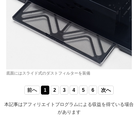
底面にはスライド式のダストフィルターを装備
前へ
1
2
3
4
5
6
次へ
本記事はアフィリエイトプログラムによる収益を得ている場合
があります