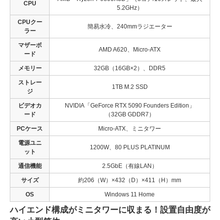
CPU
5.2GHz）
CPUクー
簡易水冷、240mmラジエーター
ラー
マザーボ
AMD A620、Micro-ATX
ード
メモリー
32GB（16GB×2）、DDR5
ストレー
1TB M.2 SSD
ジ
ビデオカ
NVIDIA「GeForce RTX 5090 Founders Edition」
ード
（32GB GDDR7）
PCケース
Micro-ATX、ミニタワー
電源ユニ
1200W、80 PLUS PLATINUM
ット
通信機能
2.5GbE（有線LAN）
サイズ
約206（W）×432（D）×411（H）mm
OS
Windows 11 Home
ハイエンド構成がミニタワーに収まる！設置自由度が