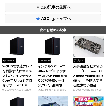
この記事の先頭へ
ASCII.jpトップへ
次にお勧めの記事
sponsored
sponsored
デジタル
WQHDで快適プレイ
インテル® Core™
入手困難なビデオカ
を目指す人にオスス
Ultra 5 プロセッサ
ード「GeForce RT
メしたいインテル®
ー 250KF Plus＆RT
X 5090 Founders E
Core™ Ultra 7 プロ
X 5070搭載ゲーミ
dition」を購入でき
セッサー 265F＆RT
ングPC、期間限定
る数少ない機会、パ
X 5070/5070 Ti搭載
で電源ユニットを85
ソコン工房の自作P
2026年07月18日 11:00
2026年06月17日 10:00
2026年05月24日 09:00
ゲーミングPC
0Wに無償アップグ
C組立キットがアツ
レード
い！：パソコン工房
大阪日本橋店