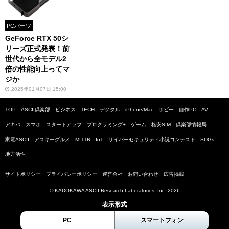
PCパーツ
GeForce RTX 50シ
リーズ正式発表！前
世代から全モデル2
倍の性能向上ってマ
ジか
2025年01月07日 15:00
TOP
ASCII倶楽部
ビジネス
TECH
デジタル
iPhone/Mac
ホビー
自作PC
AV
アキバ
スマホ
スタートアップ
プログラミング+
ゲーム
格安SIM
倶楽部情報局
家電ASCII
アスキーグルメ
MITTR
IoT
サイバーセキュリティ小説コンテスト
SDGs
地方活性
サイトポリシー
プライバシーポリシー
運営会社
お問い合わせ
広告掲載
© KADOKAWA ASCII Research Laboratories, Inc. 2026
表示形式
PC
スマートフォン