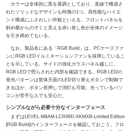
カラーは全体的に黒を基調としており、直線で構成さ
れたソリッドなデザインも特徴の1つ。高性能なハイエ
ンド構成にふさわしい外観といえる。フロントパネルを
斜め横からのぞくと見える赤い差し色が全体のイメージ
を引き締めてもいる。
なお、製品名にある「RGB Build」は、PCケースファ
ンにRGB LEDイルミネーションファンを採用しているこ
とを示している。サイドの強化ガラスパネル越しに、
RGB LEDで照らされた内部を確認できる。RGB LEDの
発光パターンは筐体天面のLED切り替えボタンで制御で
きるほか、ボタン長押しで消灯も可能。光っているパソ
コンが苦手な人でも安心だ。
シンプルながら必要十分なインターフェース
まずはLEVEL-M8AM-LCR98D-XKMXB-Limited Edition
[RGB Build]のインターフェースを確認しておこう。フロ