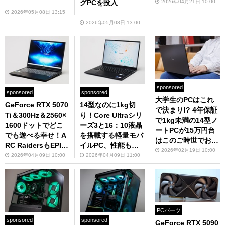
で平均100fps超
2026年04月21日 10:00
グPCを投入
2026年05月08日 13:15
2026年05月08日 13:00
sponsored
sponsored
sponsored
大学生のPCはこれ
GeForce RTX 5070
14型なのに1kg切
で決まり!? 4年保証
Ti＆300Hz＆2560×
り！Core Ultraシリ
で1kg未満の14型ノ
1600ドットでどこ
ーズ3と16：10液晶
ートPCが15万円台
でも遊べる幸せ！A
を搭載する軽量モバ
はこのご時世でお手
RC RaidersもEPIC
イルPC、性能も使
頃すぎる
2026年02月19日 10:00
画質で200fps超え
い勝手もイイ感じ
2026年04月09日 10:00
2026年04月09日 11:00
のゲーミングPC
PCパーツ
sponsored
sponsored
GeForce RTX 5090