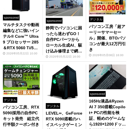
sponsored
デジタル
sponsored
マルチタスクや動画
パソコン工房「超ア
静岡でパソコンに困
編集などに強いイン
ーリーサマーセー
ったら迷わずGO！
テル® Core™ Ultra
ル」開催、BTOパソ
自作PCパーツから
9 プロセッサー 285
コンが最大12万円引
ローカル生成AI、駆
＆RTX 5060 Ti/507
き
け込み修理まで網羅
0 Ti搭載ゲーミング
2026年05月22日 10:00
2026年05月08日 16:00
するパソコン工房
2026年05月22日 16:00
PC
静岡店の魅力
sponsored
デジタル
165Hz液晶&Ryzen
デジタル
AI 7 350搭載Copilo
パソコン工房、RTX
t+ PCの性能を検
5090採用の自作PC
LEVEL∞、GeForce
証、軽めのゲームな
キット発売 組立代
RTX 5090搭載のハ
ら1920×1200ドット
行半額クーポン付き
イスペックゲーミン