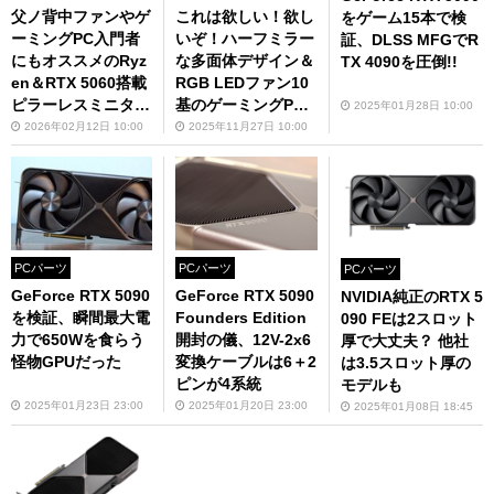
父ノ背中ファンやゲ
これは欲しい！欲し
をゲーム15本で検
ーミングPC入門者
いぞ！ハーフミラー
証、DLSS MFGでR
にもオススメのRyz
な多面体デザイン＆
TX 4090を圧倒!!
en＆RTX 5060搭載
RGB LEDファン10
ピラーレスミニタワ
基のゲーミングP
2025年01月28日 10:00
ー
C、RTX 5070 Tiで
2026年02月12日 10:00
2025年11月27日 10:00
性能も◎
PCパーツ
PCパーツ
PCパーツ
GeForce RTX 5090
GeForce RTX 5090
NVIDIA純正のRTX 5
を検証、瞬間最大電
Founders Edition
090 FEは2スロット
力で650Wを食らう
開封の儀、12V-2x6
厚で大丈夫？ 他社
怪物GPUだった
変換ケーブルは6＋2
は3.5スロット厚の
ピンが4系統
モデルも
2025年01月23日 23:00
2025年01月20日 23:00
2025年01月08日 18:45