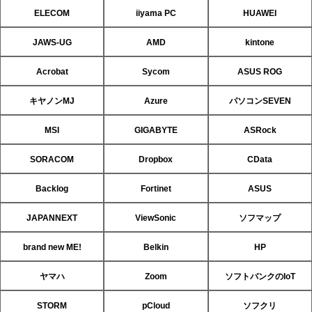
ELECOM
iiyama PC
HUAWEI
JAWS-UG
AMD
kintone
Acrobat
Sycom
ASUS ROG
キヤノンMJ
Azure
パソコンSEVEN
MSI
GIGABYTE
ASRock
SORACOM
Dropbox
CData
Backlog
Fortinet
ASUS
JAPANNEXT
ViewSonic
ソフマップ
brand new ME!
Belkin
HP
ヤマハ
Zoom
ソフトバンクのIoT
STORM
pCloud
ソフクリ