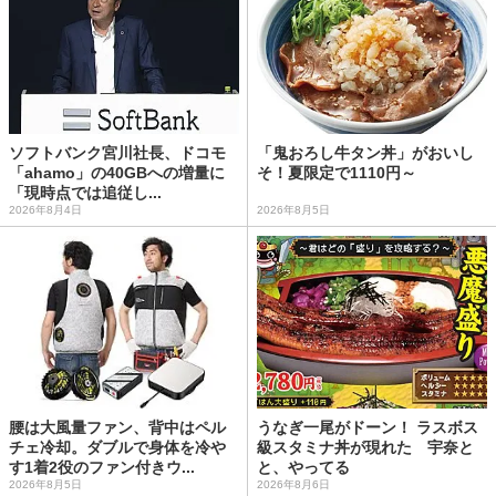
ソフトバンク宮川社長、ドコモ
「鬼おろし牛タン丼」がおいし
「ahamo」の40GBへの増量に
そ！夏限定で1110円～
「現時点では追従し...
2026年8月4日
2026年8月5日
腰は大風量ファン、背中はペル
うなぎ一尾がドーン！ ラスボス
チェ冷却。ダブルで身体を冷や
級スタミナ丼が現れた 宇奈と
す1着2役のファン付きウ...
と、やってる
2026年8月5日
2026年8月6日