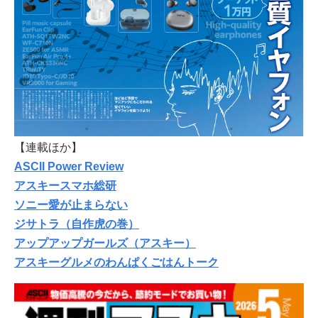
【連載ほか】
ASCII Power Review
アスキースマホ総研
ソニー愛が止まらない
ジサトラ（自作虎の巻）
アップアップガールズ（アスキー）
アスキーグルメのわんぱくごはんトーク