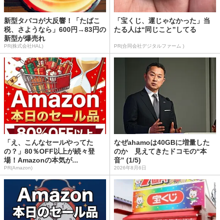
新型タバコが大反響！「たばこ
「宝くじ、運じゃなかった」当
税、さようなら」600円→83円の
たる人は“同じこと”してる
新型が爆売れ
PR(株式会社HAL)
PR(合同会社デジタルファーム )
「え、こんなセールやってた
なぜahamoは40GBに増量した
の？」80％OFF以上が続々登
のか 見えてきたドコモの“本
場！Amazonの本気が...
音” (1/5)
PR(Amazon)
2026年8月6日