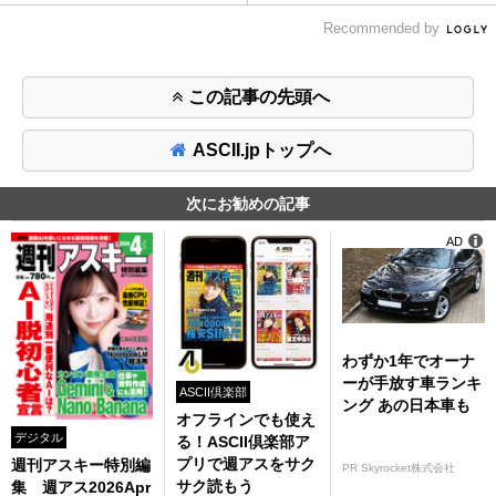
Recommended by
この記事の先頭へ
ASCII.jpトップへ
次にお勧めの記事
AD
わずか1年でオーナ
ーが手放す車ランキ
ASCII倶楽部
ング あの日本車も
オフラインでも使え
デジタル
る！ASCII倶楽部ア
プリで週アスをサク
週刊アスキー特別編
PR Skyrocket株式会社
サク読もう
集 週アス2026Apr