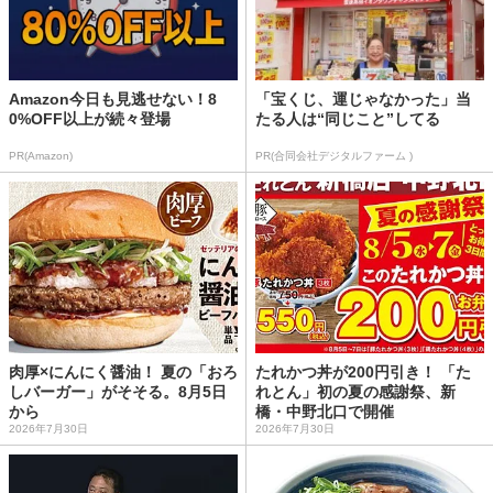
Amazon今日も見逃せない！8
「宝くじ、運じゃなかった」当
0%OFF以上が続々登場
たる人は“同じこと”してる
PR(Amazon)
PR(合同会社デジタルファーム )
肉厚×にんにく醤油！ 夏の「おろ
たれかつ丼が200円引き！ 「た
しバーガー」がそそる。8月5日
れとん」初の夏の感謝祭、新
から
橋・中野北口で開催
2026年7月30日
2026年7月30日