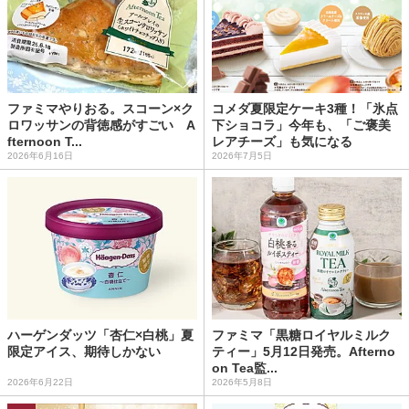
ファミマやりおる。スコーン×ク
コメダ夏限定ケーキ3種！「氷点
ロワッサンの背徳感がすごい A
下ショコラ」今年も、「ご褒美
fternoon T...
レアチーズ」も気になる
2026年6月16日
2026年7月5日
ハーゲンダッツ「杏仁×白桃」夏
ファミマ「黒糖ロイヤルミルク
限定アイス、期待しかない
ティー」5月12日発売。Afterno
on Tea監...
2026年6月22日
2026年5月8日