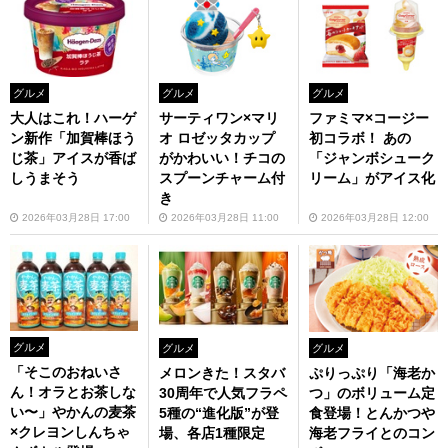
グルメ
グルメ
グルメ
大人はこれ！ハーゲ
サーティワン×マリ
ファミマ×コージー
ン新作「加賀棒ほう
オ ロゼッタカップ
初コラボ！ あの
じ茶」アイスが香ば
がかわいい！チコの
「ジャンボシューク
しうまそう
スプーンチャーム付
リーム」がアイス化
き
2026年03月28日 17:00
2026年03月28日 11:00
2026年03月28日 12:00
グルメ
グルメ
グルメ
「そこのおねいさ
ぷりっぷり「海老か
メロンきた！スタバ
ん！オラとお茶しな
つ」のボリューム定
30周年で人気フラペ
い〜」やかんの麦茶
食登場！とんかつや
5種の“進化版”が登
×クレヨンしんちゃ
海老フライとのコン
場、各店1種限定