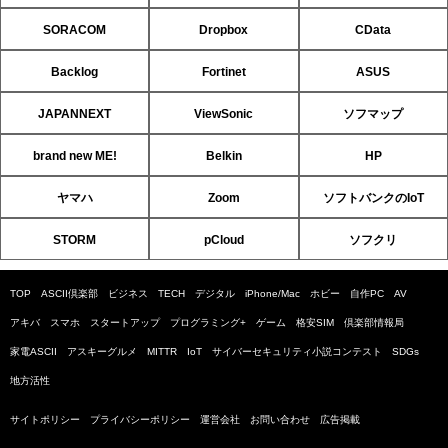
SORACOM
Dropbox
CData
Backlog
Fortinet
ASUS
JAPANNEXT
ViewSonic
ソフマップ
brand new ME!
Belkin
HP
ヤマハ
Zoom
ソフトバンクのIoT
STORM
pCloud
ソフクリ
TOP
ASCII倶楽部
ビジネス
TECH
デジタル
iPhone/Mac
ホビー
自作PC
AV
アキバ
スマホ
スタートアップ
プログラミング+
ゲーム
格安SIM
倶楽部情報局
家電ASCII
アスキーグルメ
MITTR
IoT
サイバーセキュリティ小説コンテスト
SDGs
地方活性
サイトポリシー
プライバシーポリシー
運営会社
お問い合わせ
広告掲載