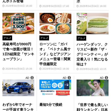
んボトル登場
ボ
2026年04月03日 16:40
2026年04月04日 16:00
2026年04月03日 17:40
グルメ
グルメ
グルメ
高級寿司が3900円
ローソンに「ガパ
ハーゲンダッツ、ク
で食べ放題が復活！
オ」「ベトナム風サ
リスピー新作「ザ・
1日5組限定「サンキ
ンド」などアジアン
グリーンティー」が
ュープラン」
メニュー登場！関東
定番入り！気になる
甲信越限定
味は？
2026年04月04日 15:35
2026年04月04日 16:30
2026年04月10日 13:15
AD
AD
AD
わずか1年でオーナ
最短5分で接続
「世界で最も美しい
ーが手放す車ランキ
顔ランキング」日本