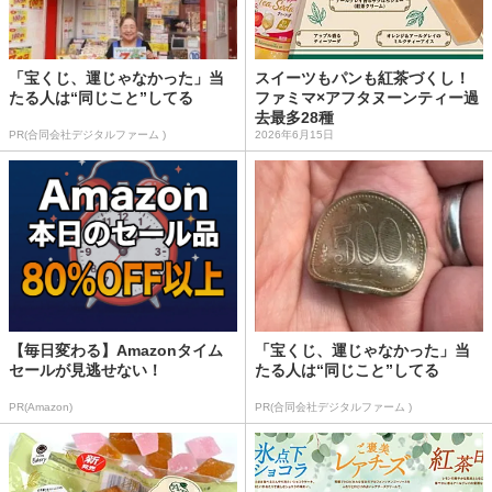
「宝くじ、運じゃなかった」当
スイーツもパンも紅茶づくし！
たる人は“同じこと”してる
ファミマ×アフタヌーンティー過
去最多28種
PR(合同会社デジタルファーム )
2026年6月15日
【毎日変わる】Amazonタイム
「宝くじ、運じゃなかった」当
セールが見逃せない！
たる人は“同じこと”してる
PR(Amazon)
PR(合同会社デジタルファーム )