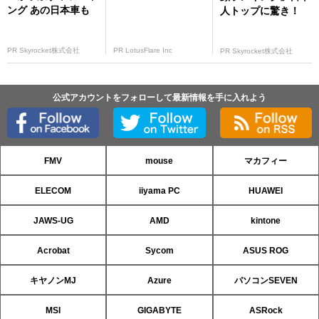
ング あの日本車も
人トップに驚き！
PR Skyrocket株式会社
PR LotusFlare Inc
PR Skyrocket株式会社
公式アカウントをフォローして最新情報を手に入れよう
FMV
mouse
マカフィー
ELECOM
iiyama PC
HUAWEI
JAWS-UG
AMD
kintone
Acrobat
Sycom
ASUS ROG
キヤノンMJ
Azure
パソコンSEVEN
MSI
GIGABYTE
ASRock