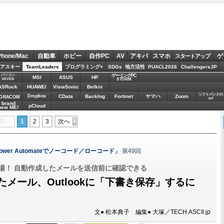
Phone/Mac
自動車
ホビー
自作PC
AV
アキバ
スマホ
ゲ
スタートアップ
アスキー
TeamLeaders
プログラミング+
SDGs
地方活性
PUACL2026
ChallengersJP
パソコン
ゲーミングPC
MSI
ASUS
HP
STORM
SEVEN
ASRock
HUAWEI
ViewSonic
Belkin
ソフトバンクの
Dropbox
CData
Backlog
Fortinet
ヤマハ
Zoom
ORACOM
IoT
brand
pCloud
new ME!
前へ
1
2
3
次へ
Power Automateでノーコード／ローコード」
第49回
登場！ 自動作成したメールを送信前に確認できる
成したメール、Outlookに「下書き保存」するに
文● 松本典子 編集● 大塚／TECH.ASCII.jp