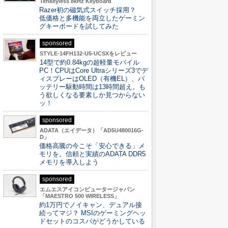
Tenkeyless 8kHz Keyboard
Razer初の磁気式スイッチ採用？
低価格と多機能を両立したゲーミン
グキーボードを試してみた
sponsored
STYLE-14FH132-U5-UCSXをレビュー
14型で約0.84kgの超軽量モバイル
PC！CPUはCore Ultraシリーズ3でデ
ィスプレーはOLED（有機EL）、バ
ッテリー駆動時間は13時間超え。も
う欲しくなる要素しか見つからない
ッ！
sponsored
ADATA（エイデータ）「AD5U480016G-
D」
価格高騰の今こそ「安心できる」メ
モリを。信頼と実績のADATA DDR5
メモリを導入しよう
sponsored
エムエスアイコンピュータージャパン
「MAESTRO 500 WIRELESS」
約1万円でノイキャン、デュアル接
続ってマジ？ MSIのゲーミングヘッ
ドセットのコスパがどうかしている