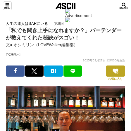
人生の達人はBARにいる
― 第9回
「私でも聞き上手になれますか？」バーテンダー
が教えてくれた秘訣がスゴい！
文● オシミリン（LOVEWalker編集部）
[PC表示へ]
2025年03月27日 12時00分更新
お気に入り