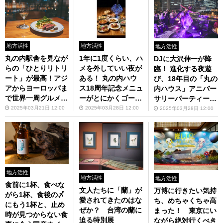
地方活性
地方活性
地方活性
丸の内駅舎を見なが
1年に1度くらい、ハ
DJに大沢伸一が降
らの「ひとりリトリ
メを外していい夜が
臨！ 進化する夜遊
ート」が最高！アジ
ある！ 丸の内ハウ
び、18年目の「丸の
アからヨーロッパま
ス18周年記念メニュ
内ハウス」アニバー
で世界一周グルメ旅
ーがとにかくゴージ
サリーパーティー4
で自分を思いっきり
ャス
月25日開催
2025年03月21日 12:00
2025年03月28日 12:00
2025年03月28日 12:00
甘やかす
地方活性
地方活性
地方活性
食前に1杯、食べな
文人たちに「蘭」が
万博に行きたい気持
がら1杯、食後の〆
愛されてきたのはな
ち、めちゃくちゃ高
にもう1杯と、止め
ぜか？ 台湾の蘭に
まった！ 東京にい
時が見つからない食
迫る特別展
ながら絶対行くべき