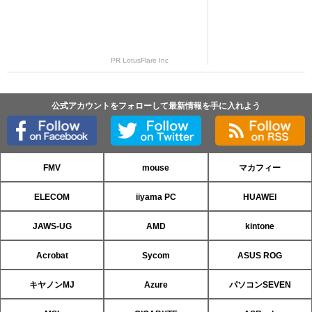
PR LotusFlare Inc
公式アカウントをフォローして最新情報を手に入れよう
FMV
mouse
マカフィー
ELECOM
iiyama PC
HUAWEI
JAWS-UG
AMD
kintone
Acrobat
Sycom
ASUS ROG
キヤノンMJ
Azure
パソコンSEVEN