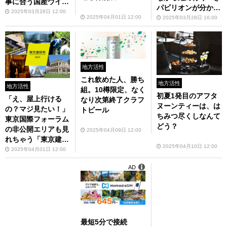
事に合う国産ウイス
パビリオンが分かる
キー、丸の内マルシ
2025年03月28日 12:00
イベント
2025年04月01日 12:00
2025年03月28日 16:00
ェで買えます。
地方活性
これ飲めた人、勝ち
地方活性
地方活性
組。10樽限定、なく
初夏1発目のアフタ
「え、屋上行ける
なり次第終了クラフ
ヌーンティーは、は
の？マジ見たい！」
トビール
ちみつ尽くしなんて
東京国際フォーラム
どう？
の非公開エリアも見
2025年04月09日 12:00
れちゃう「東京建築
2025年04月10日 12:00
祭2025」
2025年04月01日 12:00
AD
最短5分で接続