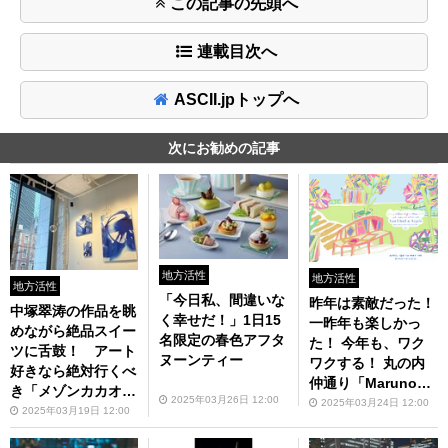
この記事の先頭へ
連載目次へ
ASCII.jpトップへ
次にお勧めの記事
地方活性
地方活性
地方活性
「今日私、間違いな
昨年は素敵だった！
中塚翠涛の作品を眺
く幸せだ！」1日15
一昨年も楽しかっ
めながら絶品スイー
名限定の春色アフタ
た！ 今年も、ワク
ツに舌鼓！ アート
ヌーンティー
ワクする！ 丸の内
好きなら絶対行くべ
仲通り「Marunouc
き「メゾンカカオ
2025年03月26日 12:00
hi Street Park 2025
2025年03月24日 12:00
丸の内店」
2025年03月19日 12:00
Spring」4月16日
（水）から開催!!