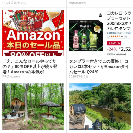
PR(株式会社HAL)
PR(Amazon)
「え、こんなセールやってた
タンブラー付きでこの価格！ コ
の？」80％OFF以上が続々登
カレロ2本セットがAmazonタイ
場！Amazonの本気が...
ムセールで24％...
PR(Amazon)
2026年6月5日