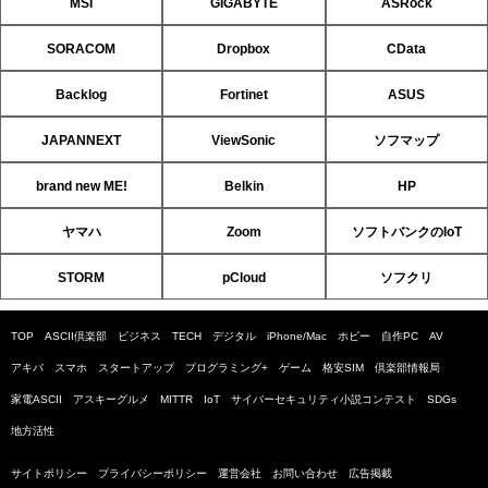
MSI
GIGABYTE
ASRock
SORACOM
Dropbox
CData
Backlog
Fortinet
ASUS
JAPANNEXT
ViewSonic
ソフマップ
brand new ME!
Belkin
HP
ヤマハ
Zoom
ソフトバンクのIoT
STORM
pCloud
ソフクリ
TOP
ASCII倶楽部
ビジネス
TECH
デジタル
iPhone/Mac
ホビー
自作PC
AV
アキバ
スマホ
スタートアップ
プログラミング+
ゲーム
格安SIM
倶楽部情報局
家電ASCII
アスキーグルメ
MITTR
IoT
サイバーセキュリティ小説コンテスト
SDGs
地方活性
サイトポリシー
プライバシーポリシー
運営会社
お問い合わせ
広告掲載