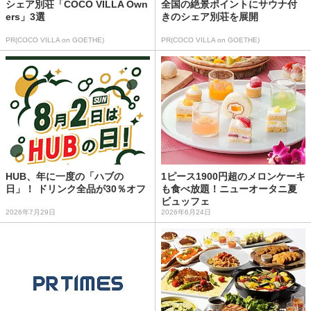
シェア別荘「COCO VILLA Own
全国の絶景ポイントにサウナ付
ers」3選
きのシェア別荘を展開
PR(COCO VILLA on GOETHE)
PR(COCO VILLA on GOETHE)
HUB、年に一度の「ハブの
1ピース1900円超のメロンケーキ
日」！ ドリンク全品が30％オフ
も食べ放題！ニューオータニ夏
ビュッフェ
2026年7月29日
2026年6月24日