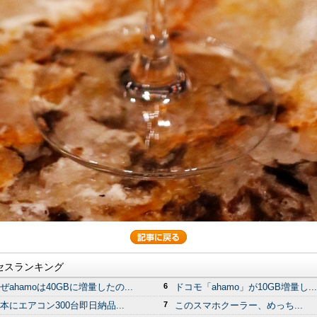
セスランキング
ぜahamoは40GBに増量したの...
6
ドコモ「ahamo」が10GB増量し...
本にエアコン300台即日納品...
7
このスマホクーラー、めっち...