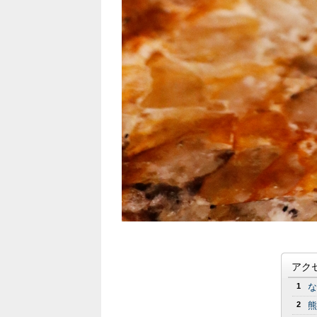
アク
1
な
2
熊