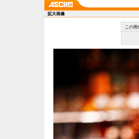
拡大画像
この画