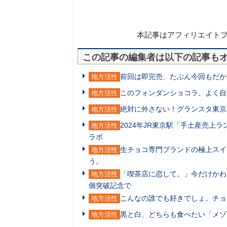
本記事はアフィリエイト
この記事の編集者は以下の記事も
前回は即完売、たぶん今回もだか
地方活性
このフォンダンショコラ、よく自
地方活性
絶対に外さない！グランスタ東京
地方活性
2024年JR東京駅「手土産売上
地方活性
ラボ
生チョコ専門ブランドの極上スイ
地方活性
う。
「喫茶店に恋して。」今だけかわ
地方活性
個突破記念で
こんなの誰でも好きでしょ。チョ
地方活性
黒と白、どちらも食べたい「メゾ
地方活性