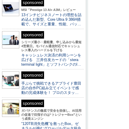
sponsored
MSI「Prestige 13 AI+ A3M」レビュー
13インチビジネスノートの理想を詰
め込んだ新型、Core Ultra 9 386H搭
載で、サイズと重量、性能、バッ…
sponsored
シリーズ最小・最軽量、申し込みから最短
4営業日。モバイル通信対応でキャッシュ
レス導入のハードルを下げる
キャッシュレス決済の利用シーンを
広げる 三井住友カードの「stera
terminal light」とソフトバンクのI…
sponsored
手ぶらで挑戦できるアプライド豊田
店の自作PC組み立てイベントで感
動の完成体験を！ プロのスタッ…
sponsored
ガバナンスの徹底で安全を担保し、AI活用
の促進で目指すのは“トレジャーBox”とい
う成長エンジン
“120TB消失危機”を救ったBox。ゼ
ネラルが挑むグローバルデータ統合