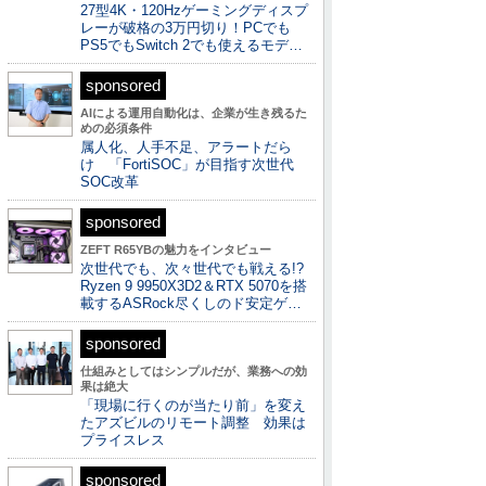
27型4K・120Hzゲーミングディスプ
レーが破格の3万円切り！PCでも
PS5でもSwitch 2でも使えるモデ…
sponsored
AIによる運用自動化は、企業が生き残るた
めの必須条件
属人化、人手不足、アラートだら
け 「FortiSOC」が目指す次世代
SOC改革
sponsored
ZEFT R65YBの魅力をインタビュー
次世代でも、次々世代でも戦える!?
Ryzen 9 9950X3D2＆RTX 5070を搭
載するASRock尽くしのド安定ゲ…
sponsored
仕組みとしてはシンプルだが、業務への効
果は絶大
「現場に行くのが当たり前」を変え
たアズビルのリモート調整 効果は
プライスレス
sponsored