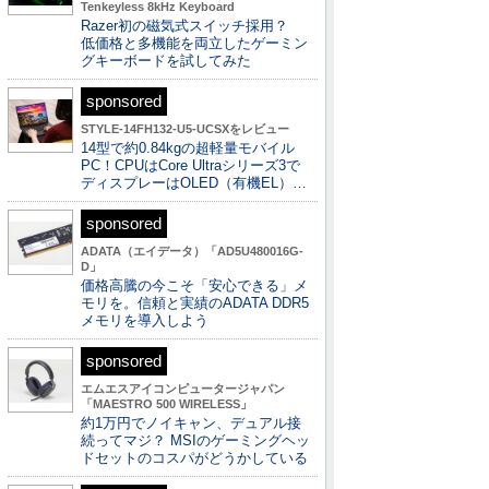
Tenkeyless 8kHz Keyboard
Razer初の磁気式スイッチ採用？
低価格と多機能を両立したゲーミン
グキーボードを試してみた
sponsored
STYLE-14FH132-U5-UCSXをレビュー
14型で約0.84kgの超軽量モバイル
PC！CPUはCore Ultraシリーズ3で
ディスプレーはOLED（有機EL）…
sponsored
ADATA（エイデータ）「AD5U480016G-
D」
価格高騰の今こそ「安心できる」メ
モリを。信頼と実績のADATA DDR5
メモリを導入しよう
sponsored
エムエスアイコンピュータージャパン
「MAESTRO 500 WIRELESS」
約1万円でノイキャン、デュアル接
続ってマジ？ MSIのゲーミングヘッ
ドセットのコスパがどうかしている