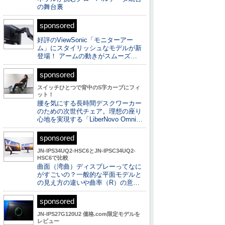
の舞台裏
sponsored
好評のViewSonic「モニターアー
ム」にスタイリッシュなモデルが新
登場！ アームの動きがスムーズ…
sponsored
スイッチひとつで背中のS字カーブにフィ
ット！
腰を気にする長時間デスクワーカー
のための次世代チェア。理想の座り
心地を実現する「LiberNovo Omni…
sponsored
JN-IPS34UQ2-HSC6とJN-IPSC34UQ2-
HSC6で比較
曲面（湾曲）ディスプレーってなに
がすごいの？一般的な平面モデルと
の見え方の違いや曲率（R）の意…
sponsored
JN-IPS27G120U2 価格.com限定モデルを
レビュー