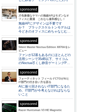
sponsored
才色兼備なヤマハの無線APはモダンなオ
フィスに最適 これなら違和感なし！
無線APにデザインは不要です
か？ ブラックスケルトンモデルは
今どきのオフィスにめちゃなじむ…
sponsored
Silent Master Noctua Edition X870Aをレ
ビュー
ファンが12基もあるのにほとんどの
活用シーンで35dB以下、サイコム
のNoctua尽くし静音ゲーミングP…
sponsored
フォーティネット フィールドCTOがAIと
IT部門の付き合い方を語る
AIに振り回されないIT部門になるた
め、IT部門が今考えなければならな
いこと
sponsored
Razer Huntsman V3 HE Magnetic