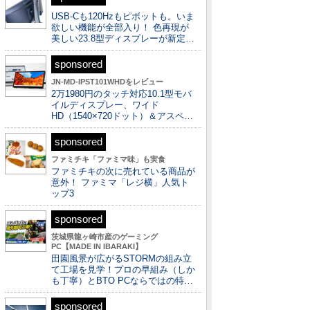
USB-Cも120Hzもピボットも。いま
欲しい機能が全部入り！ 色再現が
美しい23.8型ディスプレーが新定…
sponsored
JN-MD-IPST101WHDをレビュー
2万1980円のタッチ対応10.1型モバ
イルディスプレー、ワイド
HD（1540×720ドット）＆アスペ…
sponsored
ファミチキ「ファミマ味」も実食
ファミチキの次に売れている商品が
意外！ ファミマ「レジ横」人気ト
ップ3
sponsored
茨城県龍ヶ崎市産のゲーミング
PC【MADE IN IBARAKI】
田園風景が広がるSTORMの組み立
て工場を見学！プロの早組み（しか
も丁寧）とBTO PCならではの特…
sponsored