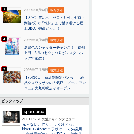
3
2026年08月03日
地方活性
【大宮】買い出しゼロ・片付けゼロ・
到着3分で「乾杯」まで漕ぎ着ける屋
上BBQが最高だった！
4
2026年08月06日
地方活性
夏景色のシャッターチャンス！ 信州
上田、8月の七夕まつりがノスタルジ
ックで素敵！
5
2026年07月29日
地方活性
【7月30日】新店舗限定パンも！ 絶
品クロワッサンの人気店「ブール アン
ジュ」大丸札幌店がオープン
ピックアップ
sponsored
ZEFT R65YCの魅力をインタビュー
光らない、静か、よく冷える。
Noctua×Antecコラボケースを採用
した静音ゲーミングPCのこだわり