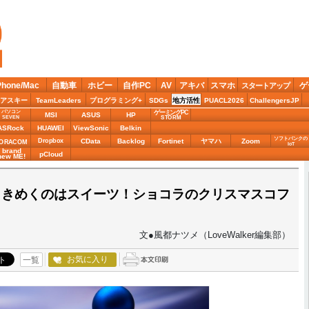
Phone/Mac
自動車
ホビー
自作PC
AV
アキバ
スマホ
ゲ
スタートアップ
アスキー
TeamLeaders
プログラミング+
SDGs
地方活性
PUACL2026
ChallengersJP
パソコン
ゲーミングPC
MSI
ASUS
HP
STORM
SEVEN
ASRock
HUAWEI
ViewSonic
Belkin
ソフトバンクの
Dropbox
CData
Backlog
Fortinet
ヤマハ
Zoom
ORACOM
IoT
brand
pCloud
new ME!
ときめくのはスイーツ！ショコラのクリスマスコフ
文●風都ナツメ（LoveWalker編集部）
お気に入り
一覧