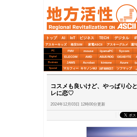
トップ
AI
IoT
ビジネス
TECH
デジタル
i
アスキーキッズ
格安SIM
家電ASCII
アスキーグルメ
週刊
PC
FMV
mouse
iiyamaPC
Sycom
Digital
ELECOM
AMD
ASUS ROG
GIGABYTE
Business
JAWS
Acrobat
kintone
Azure
S
JAPANNEXT
Special
マカフィー
キヤノンMJ
ソフマップ
コスメも良いけど、やっぱり心
レに恋♡
2024年12月03日 12時00分更新