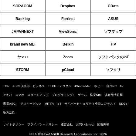
SORACOM
Dropbox
CData
Backlog
Fortinet
ASUS
JAPANNEXT
ViewSonic
ソフマップ
brand new ME!
Belkin
HP
ヤマハ
Zoom
ソフトバンクのIoT
STORM
pCloud
ソフクリ
TOP
ASCII倶楽部
ビジネス
TECH
デジタル
iPhone/Mac
ホビー
自作PC
AV
アキバ
スマホ
スタートアップ
プログラミング+
ゲーム
格安SIM
倶楽部情報局
家電ASCII
アスキーグルメ
MITTR
IoT
サイバーセキュリティ小説コンテスト
SDGs
地方活性
サイトポリシー
プライバシーポリシー
運営会社
お問い合わせ
広告掲載
© KADOKAWA ASCII Research Laboratories, Inc. 2026