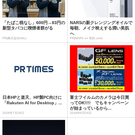
「たばこ税なし」600円→83円の
NARSの新クレンジングオイルで
新型タバコに喫煙者群がる
毎朝、メイク映えする潤い美肌
へ
PR(株式会社HAL)
PR(NARS on 美的.com)
日本HPと楽天、HP製PC向けに
富士フイルムのカメラは今日買
「Rakuten AI for Desktop」...
ってOK!!!! でもキャンペーン
が始まっているから...
2026年7月29日
2026年6月24日