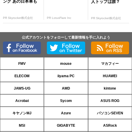
ング あの日本車も
人トップは誰？
PR Skyrocket株式会社
PR LotusFlare Inc
PR Skyrocket株式会社
公式アカウントをフォローして最新情報を手に入れよう
FMV
mouse
マカフィー
ELECOM
iiyama PC
HUAWEI
JAWS-UG
AMD
kintone
Acrobat
Sycom
ASUS ROG
キヤノンMJ
Azure
パソコンSEVEN
MSI
GIGABYTE
ASRock