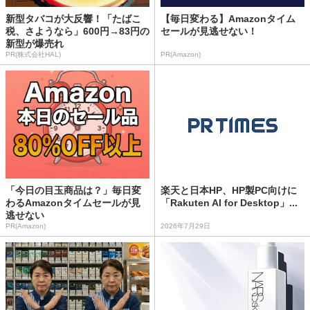
新型タバコが大反響！「たばこ
【毎日変わる】Amazonタイム
税、さようなら」600円→83円の
セールが見逃せない！
新型が爆売れ
PR(株式会社HAL)
PR(Amazon)
「今日の目玉商品は？」毎日変
楽天と日本HP、HP製PC向けに
わるAmazonタイムセールが見
「Rakuten AI for Desktop」...
逃せない
PR(Amazon)
2026年7月29日