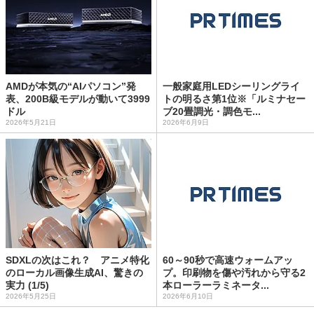
AMDが本気の“AIパソコン”発
一般家庭用LEDシーリングライ
表、200B級モデルが動いて3999
トの明るさ第1位※「ルミナセー
ドル
ブ20畳調光・調色モ...
2026年5月21日
2026年6月9日
SDXLの次はこれ？ アニメ特化
60～90秒で高速ウォームアッ
のローカル画像生成AI、驚きの
プ。印刷物を傷や汚れから守る2
実力 (1/5)
本ローラーラミネータ...
2026年5月25日
2026年6月10日