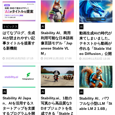
トピックス
AI
AI
はてなブログ、生成
Stability AI、商用
動画生成AIの時代が
AIが読まれやすい記
利用可能な日本語画
来てしまいました。
事タイトルを提案す
像言語モデル「Jap
テキストから動画が
る新機能
anese Stable VL
作れる「Stable Vid
M」
eo Diffusion」公開
2023年10月25日 17:15
2023年11月13日 17:00
2023年11月22日 13:30
AI
AI
AI
Stability AI Japa
Stability.ai、1枚の
Stability AI、パワ
n、AIを活用するス
写真から高品質な3
フルな小型LLM「St
タートアップを支援
Dオブジェクトを生
able LM 2 1.6B」
するプログラムを開
成できる「Stable Z