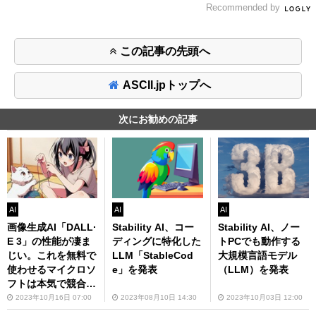
Recommended by
この記事の先頭へ
ASCII.jpトップへ
次にお勧めの記事
AI
AI
AI
画像生成AI「DALL·
Stability AI、コー
Stability AI、ノー
E 3」の性能が凄ま
ディングに特化した
トPCでも動作する
じい。これを無料で
LLM「StableCod
大規模言語モデル
使わせるマイクロソ
e」を発表
（LLM）を発表
フトは本気で競合を
つぶしに来ている
2023年10月16日 07:00
2023年08月10日 14:30
2023年10月03日 12:00