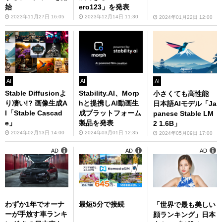
始
ero123」を発表
2023年11月27日 16:05
2023年12月14日 11:30
2024年01月22日 12:00
AI
AI
AI
Stable Diffusionよ
Stability.AI、Morp
小さくても高性能
り凄い!? 画像生成A
hと提携しAI動画生
日本語AIモデル「Ja
I「Stable Cascad
成プラットフォーム
panese Stable LM
e」
製品を発表
2 1.6B」
2024年02月13日 14:00
2024年03月01日 12:35
2024年05月09日 17:00
AD
AD
AD
わずか1年でオーナ
最短5分で接続
「世界で最も美しい
ーが手放す車ランキ
顔ランキング」日本