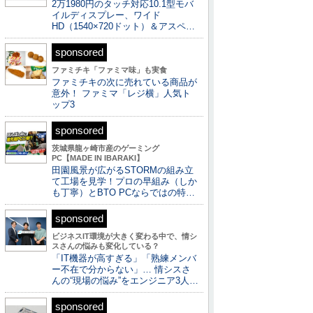
2万1980円のタッチ対応10.1型モバ
イルディスプレー、ワイド
HD（1540×720ドット）＆アスペ…
sponsored
ファミチキ「ファミマ味」も実食
ファミチキの次に売れている商品が
意外！ ファミマ「レジ横」人気ト
ップ3
sponsored
茨城県龍ヶ崎市産のゲーミング
PC【MADE IN IBARAKI】
田園風景が広がるSTORMの組み立
て工場を見学！プロの早組み（しか
も丁寧）とBTO PCならではの特…
sponsored
ビジネスIT環境が大きく変わる中で、情シ
スさんの悩みも変化している？
「IT機器が高すぎる」「熟練メンバ
ー不在で分からない」… 情シスさ
んの“現場の悩み”をエンジニア3人…
sponsored