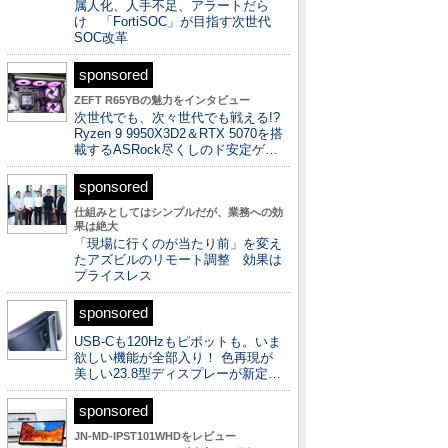
属人化、人手不足、アラートだら
け 「FortiSOC」が目指す次世代
SOC改革
sponsored
ZEFT R65YBの魅力をインタビュー
次世代でも、次々世代でも戦える!?
Ryzen 9 9950X3D2＆RTX 5070を搭
載するASRock尽くしのド安定ゲ…
sponsored
仕組みとしてはシンプルだが、業務への効
果は絶大
「現場に行くのが当たり前」を変え
たアズビルのリモート調整 効果は
プライスレス
sponsored
USB-Cも120Hzもピボットも。いま
欲しい機能が全部入り！ 色再現が
美しい23.8型ディスプレーが新定…
sponsored
JN-MD-IPST101WHDをレビュー