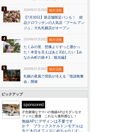
3
2026年07月29日
地方活性
【7月30日】新店舗限定パンも！ 絶
品クロワッサンの人気店「ブール アン
ジュ」大丸札幌店がオープン
4
2026年07月28日
地方活性
たくみの里、想像よりずっと濃かっ
た！本音を言えばあと3泊したい【み
なかみ町の旅＃1：観光編】
5
2026年07月28日
地方活性
札幌の夜風で背筋が冷える「怪談晩餐
会」開催
ピックアップ
sponsored
才色兼備なヤマハの無線APはモダンなオ
フィスに最適 これなら違和感なし！
無線APにデザインは不要です
か？ ブラックスケルトンモデルは
今どきのオフィスにめちゃなじむ…