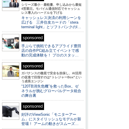
シリーズ最小・最軽量、申し込みから最短
4営業日。モバイル通信対応でキャッシュ
レス導入のハードルを下げる
キャッシュレス決済の利用シーンを
広げる 三井住友カードの「stera
terminal light」とソフトバンクのI…
sponsored
手ぶらで挑戦できるアプライド豊田
店の自作PC組み立てイベントで感
動の完成体験を！ プロのスタッ…
sponsored
ガバナンスの徹底で安全を担保し、AI活用
の促進で目指すのは“トレジャーBox”とい
う成長エンジン
“120TB消失危機”を救ったBox。ゼ
ネラルが挑むグローバルデータ統合
の舞台裏
sponsored
好評のViewSonic「モニターアー
ム」にスタイリッシュなモデルが新
登場！ アームの動きがスムーズ…