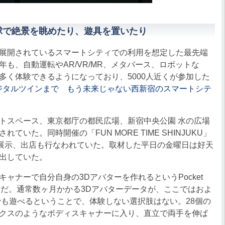
球で絶景を眺めたり、遊具を置いたり
展開されているスマートシティでの利用を想定した最先端
も、自動運転やAR/VR/MR、メタバース、ロボットな
多く体験できるようになっており、5000人近くが参加した
ジタルツインまで もう未来じゃない西新宿のスマートシテ
スペース、東京都庁の都民広場、新宿中央公園 水の広場
いた。同時開催の「FUN MORE TIME SHINJUKU」
や展示、出店も行なわれていた。取材した平日の金曜日は好天
出していた。
ナーで自分自身の3Dアバターを作れるというPocket
ム）」だ。通常数ヶ月かかる3Dアバターデータが、ここではおよ
でも遊べるということで、体験しない選択肢はない。28個の
クスのようなボディスキャナーに入り、直立で両手を伸ば