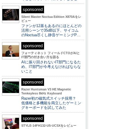
sponsored
Silent Master Noctua Edition X870Aをレ
ビュー
ファンが12基もあるのにほとんどの
活用シーンで35dB以下、サイコム
のNoctua尽くし静音ゲーミングP…
sponsored
フォーティネット フィールドCTOがAIと
IT部門の付き合い方を語る
AIに振り回されないIT部門になるた
め、IT部門が今考えなければならな
いこと
sponsored
Razer Huntsman V3 HE Magnetic
Tenkeyless 8kHz Keyboard
Razer初の磁気式スイッチ採用？
低価格と多機能を両立したゲーミン
グキーボードを試してみた
sponsored
STYLE-14FH132-U5-UCSXをレビュー