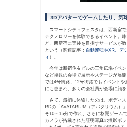
3Dアバターでゲームしたり、気
スマートシティフェスタは、西新宿で
テクノロジーを体験できるイベント。昨年
ど、西新宿に実装を目指すサービスが数
という（関連記事：
自動運転やXR、デ
ィ
）。
今年は新宿住友ビルの三角広場イベント
など複数の会場で展示やステージが展開されて
では4号街路、12号街路でもイベント
にも恵まれ、多くの会社員が会場に顔を
さて、最初に体験したのは、ボディスキャ
RDの「AVATARIUM（アバタリウ
そ10～15分で作れ、さらに格闘ゲーム
カメラが搭載された証明写真の撮影ボッ