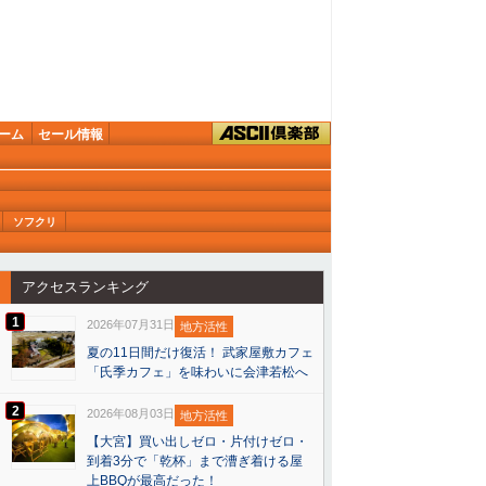
ーム
セール情報
ソフクリ
アクセスランキング
1
2026年07月31日
地方活性
夏の11日間だけ復活！ 武家屋敷カフェ
「氏季カフェ」を味わいに会津若松へ
2
2026年08月03日
地方活性
【大宮】買い出しゼロ・片付けゼロ・
到着3分で「乾杯」まで漕ぎ着ける屋
上BBQが最高だった！