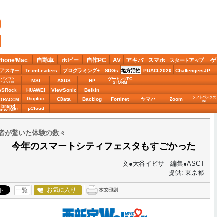
Phone/Mac
自動車
ホビー
自作PC
AV
アキバ
スマホ
ゲ
スタートアップ
アスキー
TeamLeaders
プログラミング+
SDGs
地方活性
PUACL2026
ChallengersJP
パソコン
ゲーミングPC
MSI
ASUS
HP
STORM
SEVEN
ASRock
HUAWEI
ViewSonic
Belkin
ソフトバンクの
Dropbox
CData
Backlog
Fortinet
ヤマハ
Zoom
ORACOM
IoT
brand
pCloud
new ME!
記者が驚いた体験の数々
くり 今年のスマートシティフェスタもすごかった
文●大谷イビサ 編集●ASCII
提供: 東京都
お気に入り
一覧