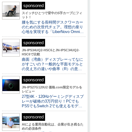
sponsored
スイッチひとつで背中のS字カーブにフィ
ット！
腰を気にする長時間デスクワーカー
のための次世代チェア。理想の座り
心地を実現する「LiberNovo Omni…
sponsored
JN-IPS34UQ2-HSC6とJN-IPSC34UQ2-
HSC6で比較
曲面（湾曲）ディスプレーってなに
がすごいの？一般的な平面モデルと
の見え方の違いや曲率（R）の意…
sponsored
JN-IPS27G120U2 価格.com限定モデルを
レビュー
27型4K・120Hzゲーミングディスプ
レーが破格の3万円切り！PCでも
PS5でもSwitch 2でも使えるモデ…
sponsored
AIによる運用自動化は、企業が生き残るた
めの必須条件