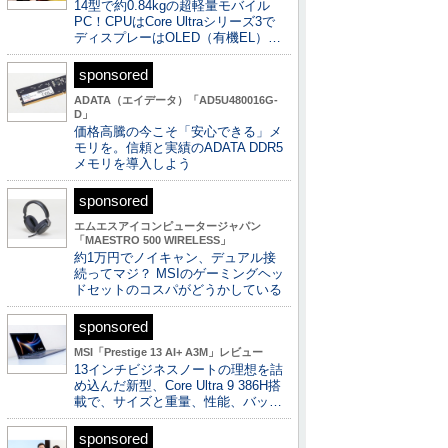
14型で約0.84kgの超軽量モバイル
PC！CPUはCore Ultraシリーズ3で
ディスプレーはOLED（有機EL）…
sponsored
ADATA（エイデータ）「AD5U480016G-
D」
価格高騰の今こそ「安心できる」メ
モリを。信頼と実績のADATA DDR5
メモリを導入しよう
sponsored
エムエスアイコンピュータージャパン
「MAESTRO 500 WIRELESS」
約1万円でノイキャン、デュアル接
続ってマジ？ MSIのゲーミングヘッ
ドセットのコスパがどうかしている
sponsored
MSI「Prestige 13 AI+ A3M」レビュー
13インチビジネスノートの理想を詰
め込んだ新型、Core Ultra 9 386H搭
載で、サイズと重量、性能、バッ…
sponsored