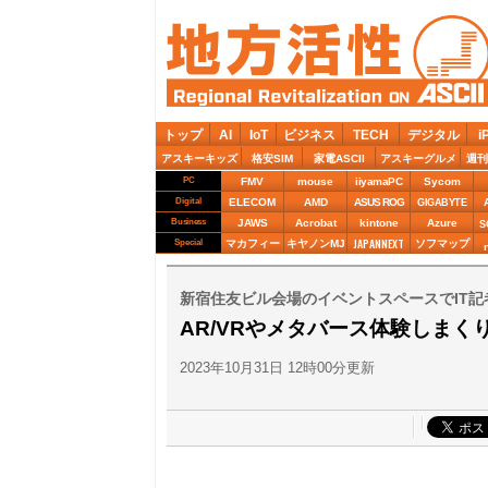
トップ
AI
IoT
ビジネス
TECH
デジタル
i
アスキーキッズ
格安SIM
家電ASCII
アスキーグルメ
週刊
PC
FMV
mouse
iiyamaPC
Sycom
Digital
ELECOM
AMD
ASUS ROG
GIGABYTE
Business
JAWS
Acrobat
kintone
Azure
S
JAPANNEXT
Special
マカフィー
キヤノンMJ
ソフマップ
新宿住友ビル会場のイベントスペースでIT
AR/VRやメタバース体験しま
2023年10月31日 12時00分更新